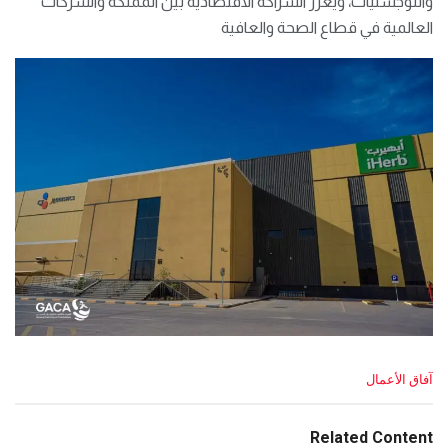
واللوجستيات، ويعزز الشراكة الاقتصادية بين المملكة والشركات
العالمية في قطاع الصحة والعافية
C
آفاق الأعمال
a
t
e
Related Content