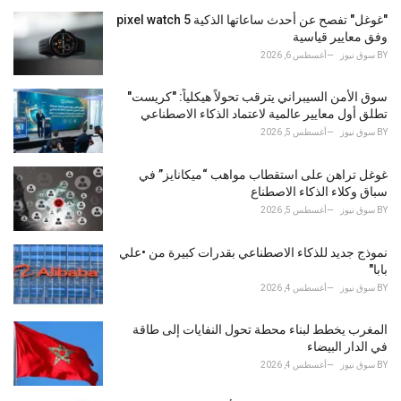
g
o
"غوغل" تفصح عن أحدث ساعاتها الذكية pixel watch 5
r
وفق معايير قياسية
i
BY
سوق نيوز
أغسطس 6, 2026
e
s
سوق الأمن السيبراني يترقب تحولاً هيكلياً: "كريست"
:
تطلق أول معايير عالمية لاعتماد الذكاء الاصطناعي
BY
سوق نيوز
أغسطس 5, 2026
غوغل تراهن على استقطاب مواهب “ميكانايز” في
سباق وكلاء الذكاء الاصطناع
BY
سوق نيوز
أغسطس 5, 2026
نموذج جديد للذكاء الاصطناعي بقدرات كبيرة من •علي
بابا"
BY
سوق نيوز
أغسطس 4, 2026
المغرب يخطط لبناء محطة تحول النفايات إلى طاقة
في الدار البيضاء
BY
سوق نيوز
أغسطس 4, 2026