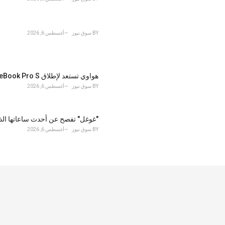
BY
سوق نيوز
أغسطس 6, 2026
هواوي تستعد لإطلاق MateBook Pro S.. حاسب فائق الخفة ينافس MacBook Air بمعالج Kirin XE90 وميزات ذكاء اصطناعي
BY
سوق نيوز
أغسطس 6, 2026
"غوغل" تفصح عن أحدث ساعاتها الذكية pixel watch 5 وفق معايير
BY
سوق نيوز
أغسطس 6, 2026