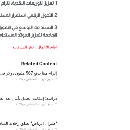
1. تعزيز التوزيعات النقدية: التزام البنك بإعادة مبالغ كبيرة للمساهمين عبر توزيع أرباح وبرامج إعادة شراء الأسهم.
2. التحول الرقمي: استمرار الاستثمار في التقنيات المالية والذكاء الاصطناعي لتحسين تجربة العملاء.
3. الاستدامة: التوسع في التمويل الأخضر لدعم التحول العالمي نحو الطاقة النظيفة.
الهادفة لتعزيز العوائد المستدا
C
آفاق الأعمال
,
أخبار الشركات
a
t
e
Related Content
g
o
إلزام ميتا بدفع 567 مليون دولار في نيو مكسيكو لصالح صندوق معني بالقصر
r
BY
سوق نيوز
أغسطس 7, 2026
i
e
s
دراسة: إمكانية الحمل بأمان بعد العلاج 
:
BY
سوق نيوز
أغسطس 7, 2026
"طيران الرياض" يطلق رحلاته المباشرة 
BY
سوق نيوز
أغسطس 6, 2026