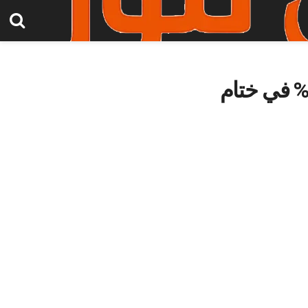
داء استثنائي لباركليز: أرباح قياسية ونمو قوي بنسبة 12% في ختام