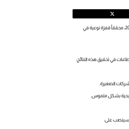
في خطوة تؤكد نجاح استراتيجيته التحولية، أعلن بنك باركليز (Barclays) عن نتائجه المالية السنوية لعام 2025، محققاً قفزة نوعية في
اعات في تحقيق هذه النتائج:
لشركات الصغيرة.
لربحية بشكل ملموس.