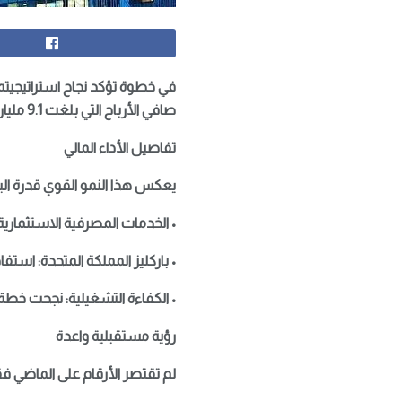
صافي الأرباح التي بلغت 9.1 مليار جنيه إسترليني، بزيادة قدرها 12% مقارنة بالعام السابق.
تفاصيل الأداء المالي
يعكس هذا النمو القوي قدرة الب
• الخدمات المصرفية الاستثمار
• باركليز المملكة المتحدة: اس
• الكفاءة التشغيلية: نجحت خط
رؤية مستقبلية واعدة
لم تقتصر الأرقام على الماضي فقط، بل قدمت إدار