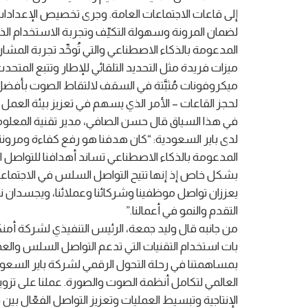
إلى قاعات الاجتماعات العامة. وجرى تخصيص الإعدادات
لضمان المرونة وسهولة التكيّف وتجربة الاستخدام الذ
المدعومة بالذكاء الاصطناعي والتي تُوحِّد تجربة المش
ميزات فريدة مثل التحديد التلقائي للإطار وتتبع المتحد
ميكروفونات مُثبَّتة في السقف لالتقاط الصوت بأف
لحجز القاعات – الأمر الذي يسهم في تعزيز بيئة العمل ا
في هذا السياق قال حسن الصافي، مدير تقنية المعلوم
لدى باير السعودية: “كان هدفنا هو رفع كفاءة ومرونة ق
المدعومة بالذكاء الاصطناعي تساند أهدافنا للتواصل 
بشكل خاص إذ إنها تتيح التواصل السلس في الاجتماعات ا
يعززان تواصل موظفينا وشركائنا وعملائنا، ويجسدان نموذ
التقدم والنمو في أعمالنا.”
من جانبه قال وليد جمعة، الرئيس التنفيذي لشركة أمن
بات استخدام التقنيات التي تدعم التواصل السلس وا
الإنتاجية وتبسيط العمليات وتعزيز التواصل الفعّال بين