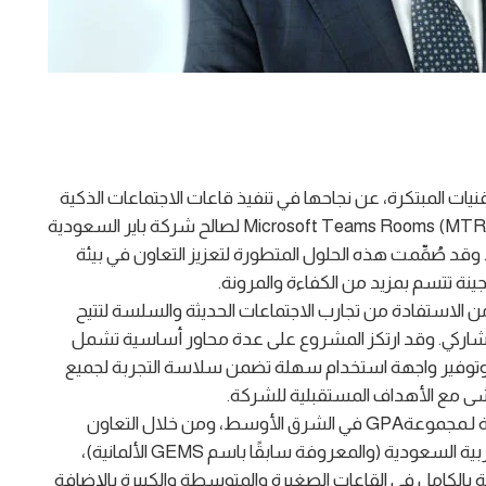
نيات المبتكرة، عن نجاحها في تنفيذ قاعات الاجتماعات الذكية
المخصصة للتعاون في بيئة العمل والمدعومة بتقنية Microsoft Teams Rooms (MTR) لصالح شركة باير السعودية
 وقد صُمِّمت هذه الحلول المتطورة لتعزيز التعاون في بيئة
نة تتسم بمزيد من الكفاءة والمرونة.
ت باير السعودية من الاستفادة من تجارب الاجتماعات الحديثة والسلسة لتتيح
لتشاركي. وقد ارتكز المشروع على عدة محاور أساسية تشمل
 وتوفير واجهة استخدام سهلة تضمن سلاسة التجربة لجميع
شى مع الأهداف المستقبلية للشركة.
وبصفتها الممثل المحلي الحصري لوحدة الأعمال التابعة لـمجموعةGPA في الشرق الأوسط، ومن خلال التعاون
الاستراتيجي مع شركة فورته الألمانية في المملكة العربية السعودية (والمعروفة سابقًا باسم GEMS الألمانية)،
 بالكامل في القاعات الصغيرة والمتوسطة والكبيرة بالإضافة