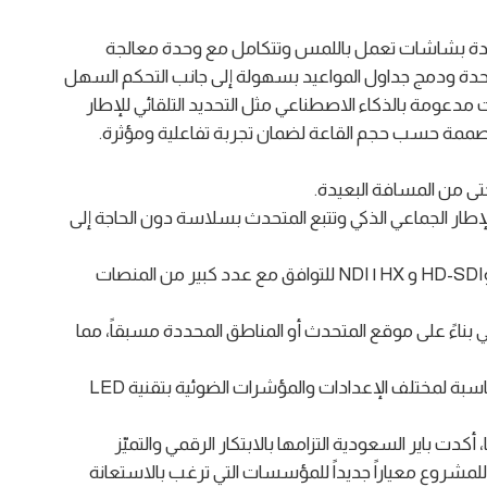
مزودة بشاشات تعمل باللمس وتتكامل مع وحدة معالجة
حدة ودمج جداول المواعيد بسهولة إلى جانب التحكم السهل
زات مدعومة بالذكاء الاصطناعي مثل التحديد التلقائي للإطار
لمصممة حسب حجم القاعة لضمان تجربة تفاعلية ومؤثرة.
حتى من المسافة البعيدة.
 الإطار الجماعي الذكي وتتبع المتحدث بسلاسة دون الحاجة إلى
•⁠ ⁠الاتصال المرن: والذي يدعم منافذ USB 3.0 وHDMI وHD-SDI و NDI | HX للتوافق مع عدد كبير من المنصات
ائي بناءً على موقع المتحدث أو المناطق المحددة مسبقاً، مما
• سهولة التركيب والإدارة المركزية: بفضل التهيئة المناسبة لمختلف الإعدادات والمؤشرات الضوئية بتقنية LED
ت باير السعودية التزامها بالابتكار الرقمي والتميّز
للمشروع معياراً جديداً للمؤسسات التي ترغب بالاستعانة