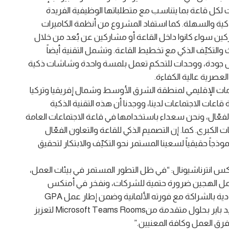
 لكل قاعة بما يتناسب مع متطلباتها الوظيفية الفريدة
كية والسهلة. كما استفاد المشروع من أنظمة الكاميرات
اركين سواء كانوا داخل القاعة أو مشاركين عن بُعد من خلال
ث والتكيّف الذكي مع تخطيط القاعة. وتشمل التقنية أيضاً
ضل جودة، ووحدات للتحكم تعمل بلمسة واحدة وشاشات ذكية
لعصرية عالية الكفاءة.
ات الإقليمي لمنطقة الشرق الأوسط وشمال إفريقيا وتركيا
اعات الاجتماعات لدينا، ووجدنا أن هذه التقنية الذكية
الفعّال، ونحن سعداء باستخدامها في قاعة الاجتماعات العامة
لكبرى. كما. إن التصميم الذكي للقاعة والتعاون الفعّال
جاً حقيقياً لسعينا المستمر نحو التكيّف والابتكار لتحقيق
كس انترناشيونال: “في ظل التطور المستمر في بيئات العمل،
لعمل الهجين ضرورة حتمية للشركات، ونفخر في أمنكس
بمساهمتنا في رحلة التحول الرقمي لشركة باير السعودية بالشراكة مع فورته الألمانية وضمن إطار عمل GPA
العالمي لتكامل أنظمة الصوت والصورة. عملنا على تزويد باير بحلول متقدمة منMicrosoft Teams Rooms لتعزيز
 فرق العمل وكافة المعنيين.”