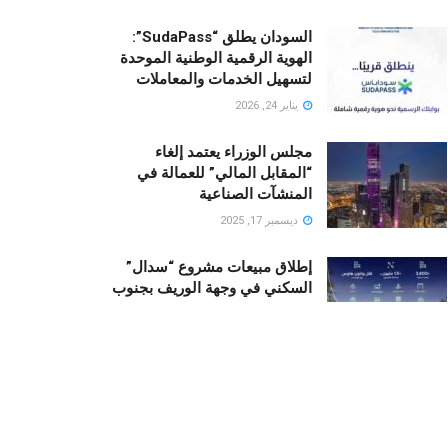
السودان يطلق “SudaPass”:
الهوية الرقمية الوطنية الموحدة
لتسهيل الخدمات والمعاملات
يناير 24, 2026
مجلس الوزراء يعتمد إلغاء
“المقابل المالي” للعمالة في
المنشآت الصناعية
ديسمبر 17, 2025
إطلاق مبيعات مشروع “سدال”
السكني في وجهة الوريف بجنوب
جدة من قبل NHC
أكتوبر 23, 2025
رونالدو يستثمر في “منتجع نجومه
“.. منزلان فاخران لأسطورة كرة
القدم في قلب البحر الأحمر