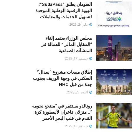
السودان يطلق “SudaPass”:
الهوية الرقمية الوطنية الموحدة
لتسهيل الخدمات والمعاملات
يناير 24, 2026
مجلس الوزراء يعتمد إلغاء
“المقابل المالي” للعمالة في
المنشآت الصناعية
ديسمبر 17, 2025
إطلاق مبيعات مشروع “سدال”
السكني في وجهة الوريف بجنوب
جدة من قبل NHC
أكتوبر 23, 2025
رونالدو يستثمر في “منتجع نجومه
“.. منزلان فاخران لأسطورة كرة
القدم في قلب البحر الأحمر
ديسمبر 19, 2025