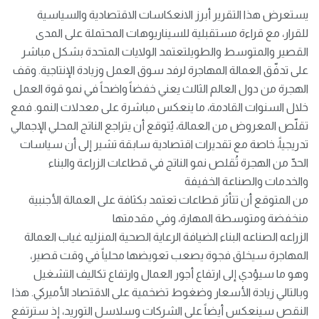
يستعرض هذا التقرير أبرز الانعكاسات الاقتصادية والسياسية
للقرار، مع قراءة مستقبلية للسيناريوهات المحتملة على المدى
القصير والمتوسط والطويلتعتمد الولايات المتحدة بشكل مباشر
على تدفّق العمالة المهاجرة لرفد سوق العمل وزيادة الإنتاجية. وقف
الهجرة من دول العالم الثالث يعني خفضاً واضحاً في نمو قوة العمل
خلال السنوات القادمة، ما ينعكس مباشرة على معدلات النمو. فمع
تقلّص المعروض من العمالة، يُتوقع أن يتراجع الناتج المحلي الإجمالي
تدريجياً، خاصة مع تقديرات اقتصادية سابقة تشير إلى أن سياسات
الحدّ من الهجرة تُقلص نمو الناتج في قطاعات الزراعة والبناء
والخدمات والصناعة الخفيفة
من المتوقع أن تتأثر قطاعات تعتمد بكثافة على العمالة الأجنبية
منخفضة ومتوسطة المهارة، وفي مقدمتها
الزراعه الصناعه البناء الضيافة الرعاية الصحية المنزليه غياب العمالة
المهاجرة سيخلق فجوة يصعب تعويضها محلياً في وقت قصير،
وهو ما سيؤدي إلى ارتفاع أجور العمال وارتفاع تكاليف التشغيل
وبالتالي زيادة الأسعار وضغوط تضخمية على الاقتصاد الأميركي. هذا
النقص سينعكس أيضاً على الشركات وسلاسل التوريد، إذ سترتفع