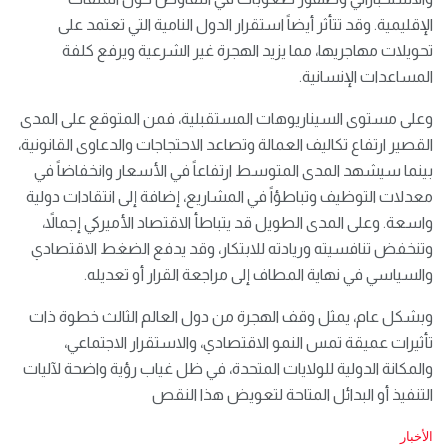
الإقليمية. وقد تتأثر أيضاً استقرار الدول النامية التي تعتمد على
تحويلات مهاجريها، مما يزيد الهجرة غير الشرعية ويرفع كلفة
المساعدات الإنسانية.
وعلى مستوى السيناريوهات المستقبلية، فمن المتوقع على المدى
القصير ارتفاع تكاليف العمالة وتصاعد الاحتجاجات والدعاوى القانونية،
بينما سيشهد المدى المتوسط ارتفاعاً في الأسعار وانخفاضاً في
معدلات التوظيف وتباطؤاً في المشاريع، إضافة إلى انتقادات دولية
واسعة. وعلى المدى الطويل قد يتباطأ الاقتصاد الأميركي إجمالاً،
وتنخفض تنافسيته وريادته للابتكار، وقد يدفع الضغط الاقتصادي
والسياسي في نهاية المطاف إلى مراجعة القرار أو تعديله.
وبشكل عام، يمثل وقف الهجرة من دول العالم الثالث خطوة ذات
تأثيرات عميقة تمس النمو الاقتصادي، والاستقرار الاجتماعي،
والمكانة الدولية للولايات المتحدة، في ظل غياب رؤية واضحة لآليات
التنفيذ أو البدائل المتاحة لتعويض هذا النقص
C
الأخبار