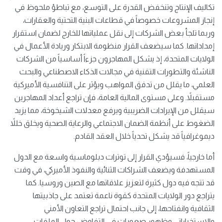
تكاليف الإنتاج وتنخفض القدرة على التوسع، مع تباطؤ ملحوظ في
إنجاز المشروعات خصوصاً في قطاعات البنية التحتية والعقارات،
وربما تلجأ بعض الشركات إلى نقل عملياتها للخارج لضمان استقرار
إمداداتها. كما سيضعف القرار منظومة الابتكار وريادة الأعمال في
الولايات المتحدة، إذ يشكل المهاجرون جزءاً أساسياً من الشركات
الناشئة والتطورات التقنية في مجالات الذكاء الاصطناعي والبحث
العلمي، ما يقلل من تدفق المواهب ويؤثر على التنافسية الأميركية
مستقبلاً. وعلى مستوى المالية العامة، فإن تراجع أعداد المهاجرين
سيقلل من الإيرادات الضريبية ويرفع معدلات الشيخوخة، مما يزيد
الضغوط على أنظمة الضمان الاجتماعي والرعاية الصحية ويخلق خللاً
ديموغرافياً قد يشكل تحدياً خلال العقد القادم.
أما خارجياً، فسيؤدي القرار إلى توترات دبلوماسية واسعة مع الدول
المستهدفة ويضعف الشراكات الثنائية والنفوذ الأميركي، في وقت
قد تتجه فيه دول كثيرة لتعزيز علاقاتها مع الصين وروسيا. كما
يتراجع دور الولايات المتحدة كقوة ناعمة تعتمد على جاذبيتها
الثقافية وانفتاحها، إلى جانب احتمال تراجع التعاون الأمني
والاستخباراتي وظهور صعوبات في التفاوض حول الملفات