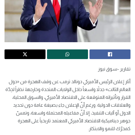
تقارير -سوق نيوز
أثار إعلان الرئيس الأميركي دونالد ترمب عن وقف الهجرة من «دول
العالم الثالث» جدلاً واسعاً داخل الولايات المتحدة وخارجها، نظراً لحِدّة
القرار وتأثيراته المتوقعة على الاقتصاد الأميركي، والسوق المحلية،
والعلاقات الدولية. ورغم أنّ الإعلان جاء بصيغة عامة دون تحديد
الدول أو آليات التنفيذ، إلا أنّ مفاعيله المحتملة واسعة، وتمسّ
جوهر ديناميكية الاقتصاد الأميركي المعتمد تاريخياً على الهجرة
كمحرّك للنمو والابتكار.