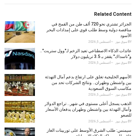
a
t
e
Related Content
g
o
الجزائر تشتري نحو 720 ألف طن من القمح في
r
مناقصة دولية وسط طلب قوي على إمدادات البحر
i
الأسود
e
BY
سوق نيوز
أغسطس 5, 2026
s
عائدات الذكاء الاصطناعي تعيد الزخم لـ"وول ستريت"..
:
و"ناسداك" يقفز بـ 3.5 تريليون دولار
BY
سوق نيوز
أغسطس 5, 2026
الأسهم الخليجية تغلق على ارتفاع بدعم آمال التهدئة
بين واشنطن وطهران.. ونتائج الشركات تحد من
مكاسب السوق السعودية
BY
سوق نيوز
أغسطس 5, 2026
الذهب يسجل أعلى مستوى في شهر.. تراجع الدولار
وآمال التهدئة بين واشنطن وطهران يدفعان الأسعار
للصعو
BY
سوق نيوز
أغسطس 5, 2026
سيمنس: طلب الشرق الأوسط على توربينات الغاز