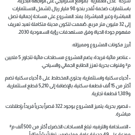
شركة “عدل العقارية” بموقع استراتيجي على الواجهة البحرية،
باستثمارات ضخمة تُقدر بنحو 98 مليار ريال (تشمل الاستثمارات
المباشرة وغير المباشرة). يمتد المشروع على مساحة إجمالية تصل
إلى 32 مليون متر مربع، صُممت لتكون مدينة متكاملة تعيد تعريف
مفهوم جودة الحياة وفق مستهدفات رؤية السعودية 2030.
أبرز مكونات المشروع ومميزاته:
• عناصر مائية فريدة: يضم المشروع مسطحات مائية تتجاوز 5 ملايين
م² وقنوات بحرية تعزز الطابع الجمالي والسياحي.
• أحياء سكنية واستثمارية: يحتوي المخطط على 8 أحياء سكنية تضم
أكثر من 15 ألف قطعة سكنية، بالإضافة إلى 5,210 قطع استثمارية،
و1,389 قطعة تجارية.
• قصور بحرية: يتميز المشروع بوجود 322 قصراً بحرياً فريداً بإطلالات
مباشرة.
• الاستدامة والترفيه: تبلغ المساحات الخضراء أكثر من 500 ألف م²
موزعة على 49 حديقة عامة، مما يضمن توازناً بيئياً مثالياً.