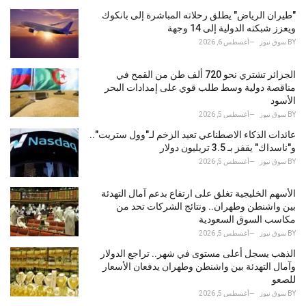
g
o
"طيران الرياض" يطلق رحلاته المباشرة إلى بانكوك
r
ويعزز شبكته الدولية إلى 14 وجهة
i
BY
سوق نيوز
أغسطس 6, 2026
e
s
الجزائر تشتري نحو 720 ألف طن من القمح في
:
مناقصة دولية وسط طلب قوي على إمدادات البحر
الأسود
BY
سوق نيوز
أغسطس 5, 2026
عائدات الذكاء الاصطناعي تعيد الزخم لـ"وول ستريت"..
و"ناسداك" يقفز بـ 3.5 تريليون دولار
BY
سوق نيوز
أغسطس 5, 2026
الأسهم الخليجية تغلق على ارتفاع بدعم آمال التهدئة
بين واشنطن وطهران.. ونتائج الشركات تحد من
مكاسب السوق السعودية
BY
سوق نيوز
أغسطس 5, 2026
الذهب يسجل أعلى مستوى في شهر.. تراجع الدولار
وآمال التهدئة بين واشنطن وطهران يدفعان الأسعار
للصعو
BY
سوق نيوز
أغسطس 5, 2026