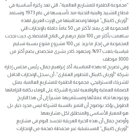
“مجموعة الظفرة للمشاريع العالمية”، التي تعد ركيزة أساسية في
قطاع التشييد والبنية التحتية منذ تأسيسها في عام 1973. وتستمد
“أوربان كابيتال” قوتها ومصداقيتها من الإرث العريق لهذه
المجموعة الذي يمتد لأكثر من 50 عاماً، حافلة بالإنجازات التي
ساهمت بأكثر من 100 مليار درهم في الناتج الاقتصادي، حيث نجحت
المجموعة في إنجاز ما يزيد عن 100 مشروع متنوع بنسبة تسليم
قياسية بلغت 97%، وبجهود كادر بشري متخصص يضم أكثر من
3000 موظف.
وفي تصريح له بهذه المناسبة، أكد إبراهيم جفال، رئيس مجلس إدارة
شركة “أوربان كابيتال للتطوير العقاري”، أن سجل الإنجازات الحافل
للشريك الاستراتيجي، مجموعة الظفرة للمشاريع العالمية، يمثل
الضمانة العملية والواقعية لقدرة الشركة على الوفاء بكافة التزاماتها
ووعودها تجاه عملائها ومستثمريها، مشيراً إلى أن هذا التاريخ
الطويل يؤكد بوضوح أن التميز بالنسبة للشركة ليس مجرد خيار، بل
هو المعيار الأساسي والمنطلق لكل مشاريعها.
وأوضح جفال أن هذه الخبرة العريقة تتجسد اليوم في مشاريع
“أوربان كابيتال” المستقبلية عبر محفظة ضخمة من الإنجازات