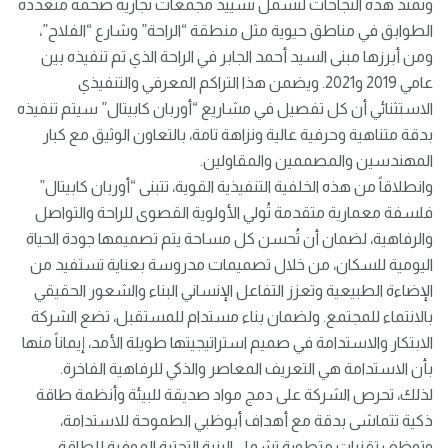
وتمتد هذه النجاحات لتشمل تشييد مجمعات تجارية ضخمة متعددة
الطوابق في مناطق حيوية مثل منطقة “الراحة” وشارع “الفلاح”،
ومن أبرزها مبنى السيد أحمد الجابر في الراحة الذي تم تنفيذه بين
عامي 2019 و2021. ويضمن هذا التراكم المعرفي والتنفيذي
الاستثنائي أن كل تفصيل في مشاريع “أوربان كابيتال” سيتم تنفيذه
بدقة متناهية وحرفية عالية ونزاهة تامة، بالتعاون الوثيق مع كبار
المهندسين والمصممين والمقاولين.
وانطلاقاً من هذه الخلفية التنفيذية القوية، تتبنى “أوربان كابيتال”
فلسفة معمارية متقدمة تُولي الأولوية القصوى للراحة والتواصل
والرفاهية، لضمان أن تُحسن كل مساحة يتم تصميمها جودة الحياة
اليومية للسكان، من خلال تصميمات مدروسة بعناية تستفيد من
الإضاءة الطبيعية وتعزز التفاعل الإنساني البناء والشعور الحقيقي
بالانتماء للمجتمع. ولضمان بناء مستدام للمستقبل، تضع الشركة
الابتكار والاستدامة في صميم استراتيجيتها طويلة الأمد، إيماناً منها
بأن الاستدامة هي التعريف المعاصر والذكي للرفاهية الفاخرة.
لذلك، تحرص الشركة على دمج مواد صديقة للبيئة وأنظمة طاقة
ذكية تتماشى بدقة مع أهداف أبوظبي الطموحة للاستدامة،
وتوظف تقنيات متطورة تشمل البنية التحتية الموفرة للطاقة،