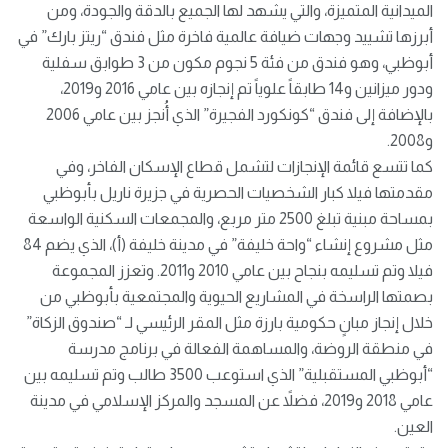
الميدانية المتميزة، والتي يشهد لها الجميع بالدقة والجودة، ومن
أبرزها تشييد وجهات ضيافة عالمية فاخرة مثل فندق “ريتز بارك” في
أبوظبي، وهو فندق من فئة 5 نجوم مكون من 3 طوابق سفلية
ودور ميزانين و14 طابقاً علوياً تم إنجازه بين عامي 2016 و2019،
بالإضافة إلى فندق “كونكورد الفجيرة” الذي أُنجز بين عامي 2006
و2008.
كما تتسع قائمة الإنجازات لتشمل قطاع الإسكان الفاخر، وفي
مقدمتها فيلا كبار الشخصيات الحصرية في جزيرة ناريل بأبوظبي
بمساحة مبنية تبلغ 2500 متر مربع، والمجمعات السكنية الواسعة
مثل مشروع إنشاء “واحة خليفة” في مدينة خليفة (أ)، الذي يضم 84
فيلا وتم تسليمه بنجاح بين عامي 2010 و2011. وتعزز المجموعة
بصمتها الراسخة في المشاريع الحيوية والمجتمعية بأبوظبي من
خلال إنجاز مبانٍ حكومية بارزة مثل المقر الرئيسي لـ “صندوق الزكاة”
في منطقة الروضة، والمساهمة الفعالة في برنامج مدرسة
“أبوظبي المستقبلية” الذي استوعب 3500 طالب وتم تسليمه بين
عامي 2018 و2019، فضلاً عن المسجد والمركز الإسلامي في مدينة
العين.