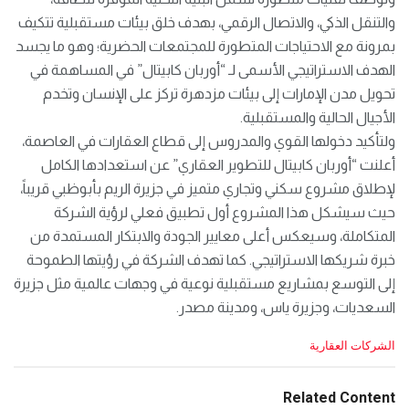
والتنقل الذكي، والاتصال الرقمي، بهدف خلق بيئات مستقبلية تتكيف
بمرونة مع الاحتياجات المتطورة للمجتمعات الحضرية؛ وهو ما يجسد
الهدف الاستراتيجي الأسمى لـ “أوربان كابيتال” في المساهمة في
تحويل مدن الإمارات إلى بيئات مزدهرة تركز على الإنسان وتخدم
الأجيال الحالية والمستقبلية.
ولتأكيد دخولها القوي والمدروس إلى قطاع العقارات في العاصمة،
أعلنت “أوربان كابيتال للتطوير العقاري” عن استعدادها الكامل
لإطلاق مشروع سكني وتجاري متميز في جزيرة الريم بأبوظبي قريباً،
حيث سيشكل هذا المشروع أول تطبيق فعلي لرؤية الشركة
المتكاملة، وسيعكس أعلى معايير الجودة والابتكار المستمدة من
خبرة شريكها الاستراتيجي. كما تهدف الشركة في رؤيتها الطموحة
إلى التوسع بمشاريع مستقبلية نوعية في وجهات عالمية مثل جزيرة
السعديات، وجزيرة ياس، ومدينة مصدر.
C
الشركات العقارية
a
t
e
Related Content