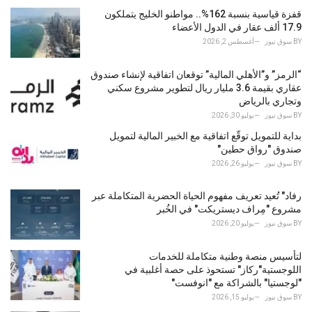
g
o
قفزة قياسية بنسبة 162%.. مواطنو الخليج يتملكون
r
17.9 ألف عقار في الدول الأعضاء
i
BY
سوق نيوز
أغسطس 2, 2026
e
s
“الرمز” و”الأهلي المالية” توقعان اتفاقية لإنشاء صندوق
:
عقاري بقيمة 3.6 مليار ريال لتطوير مشروع سكني
وتجاري بالرياض
BY
سوق نيوز
يوليو 30, 2026
بداية للتمويل توقّع اتفاقية مع الخبير المالية لتمويل
صندوق "رواق حطين"
BY
سوق نيوز
يوليو 26, 2026
رفاد" تُعيد تعريف مفهوم الحياة الحضرية المتكاملة عبر
مشروع "مِراف ديستريكت" في الخُبر
BY
سوق نيوز
يوليو 20, 2026
لتأسيس منصة وطنية متكاملة للخدمات
اللوجستية"ركاز" تستحوذ على حصة أغلبية في
"لوجستيا" بالشراكة مع "انوفست"
BY
سوق نيوز
يوليو 15, 2026