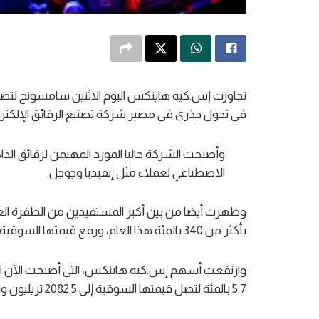
تجاوزت إس.كيه هاينكس اليوم الاثنين سامسونج لتصبح 
في تحول جذري في مصير شركة تصنيع الرقائق الإلكترون
وأصبحت الشركة حاليا المورد المهيمن لرقائق ‌الذ
الاصطناعي لعملاء مثل إنفيديا وجوجل.
وظهرت أيضا من بين أكبر المستفيدين من الطفرة ال
بأكثر من 340 بالمئة ​هذا العام، ورفع قيمتها السوقية إلى مستوى تجاوزت به سامسونج إلكترونيكس وميكرون.
وارتفعت أسهم إس.كيه ​هاينكس، التي أصبحت الآن الشر
5.7 بالمئة لتصل قيمتها السوقية إلى 2082.5 تريليون وون (1.35 تريليون دولار) بحلول الساعة 0347 ​بتوقيت جرينتش.