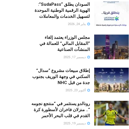
السودان يطلق “SudaPass”:
الهوية الرقمية الوطنية الموحدة
لتسهيل الخدمات والمعاملات
يناير 24, 2026
مجلس الوزراء يعتمد إلغاء
“المقابل المالي” للعمالة في
المنشآت الصناعية
ديسمبر 17, 2025
إطلاق مبيعات مشروع “سدال”
السكني في وجهة الوريف بجنوب
جدة من قبل NHC
أكتوبر 23, 2025
رونالدو يستثمر في “منتجع نجومه
“.. منزلان فاخران لأسطورة كرة
القدم في قلب البحر الأحمر
ديسمبر 19, 2025