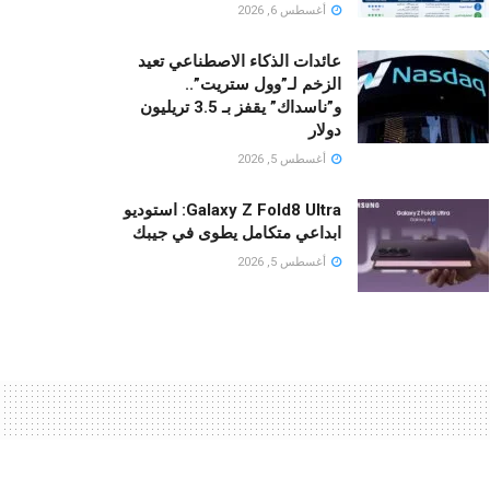
أغسطس 6, 2026
عائدات الذكاء الاصطناعي تعيد
الزخم لـ”وول ستريت”..
و”ناسداك” يقفز بـ 3.5 تريليون
دولار
أغسطس 5, 2026
Galaxy Z Fold8 Ultra: استوديو
ابداعي متكامل يطوى في جيبك
أغسطس 5, 2026