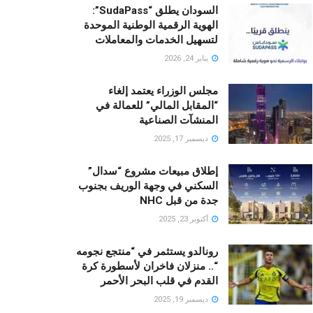
السودان يطلق “SudaPass”:
الهوية الرقمية الوطنية الموحدة
لتسهيل الخدمات والمعاملات
يناير 24, 2026
مجلس الوزراء يعتمد إلغاء
“المقابل المالي” للعمالة في
المنشآت الصناعية
ديسمبر 17, 2025
إطلاق مبيعات مشروع “سدال”
السكني في وجهة الوريف بجنوب
جدة من قبل NHC
أكتوبر 23, 2025
رونالدو يستثمر في “منتجع نجومه
“.. منزلان فاخران لأسطورة كرة
القدم في قلب البحر الأحمر
ديسمبر 19, 2025