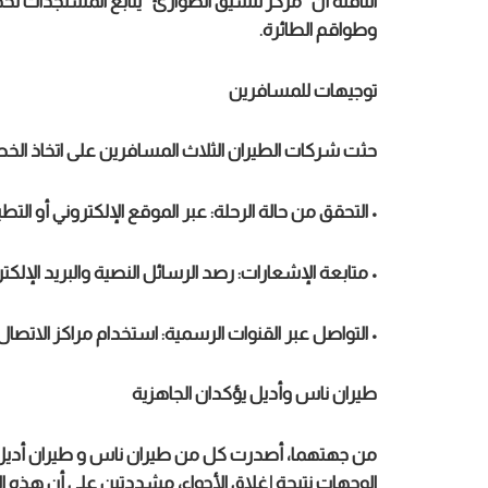
الناقلة أن “مركز تنسيق الطوارئ” يتابع المستجدات 
وطواقم الطائرة.
توجيهات للمسافرين
حثت شركات الطيران الثلاث المسافرين على اتخاذ الخطوا
• التحقق من حالة الرحلة: عبر الموقع الإلكتروني أو ال
• متابعة الإشعارات: رصد الرسائل النصية والبريد الإلكت
• التواصل عبر القنوات الرسمية: استخدام مراكز الاتص
طيران ناس وأديل يؤكدان الجاهزية
من جهتهما، أصدرت كل من طيران ناس و طيران أديل بي
الوجهات نتيجة إغلاق الأجواء، مشددتين على أن هذه الإج