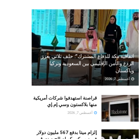
اتفاقية مكة للدفاع المشترك”: حلف ثلاثي يعزز
الردع والأمن الإقليمي بين السعودية وتركيا
وباكستان
أغسطس 7, 2026
قراصنة استهدفوا شركات أمريكية
منها بلاكستون وسي.إم.إي
أغسطس 7, 2026
إلزام ميتا بدفع 567 مليون دولار