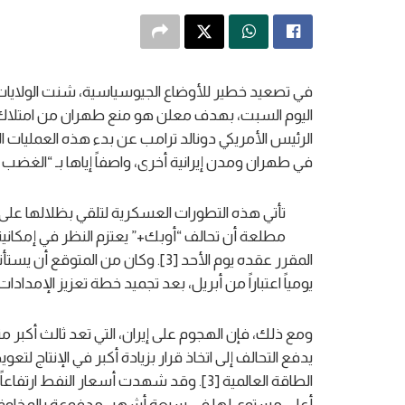
في تصعيد خطير للأوضاع الجيوسياسية، شنت الولايات ا
الرئيس الأمريكي دونالد ترامب عن بدء هذه العمليات 
في طهران ومدن إيرانية أخرى، واصفاً إياها بـ “الغضب الهائل”
تأتي هذه التطورات العسكرية لتلقي بظلالها على
مطلعة أن تحالف “أوبك+” يعتزم النظر في إمكانية 
يومياً اعتباراً من أبريل، بعد تجميد خطة تعزيز الإمدادات 
ومع ذلك، فإن الهجوم على إيران، التي تعد ثالث أكبر م
يدفع التحالف إلى اتخاذ قرار بزيادة أكبر في الإنتاج
أعلى مستوى لها في سبعة أشهر، مدفوعة بالمخاوف ال