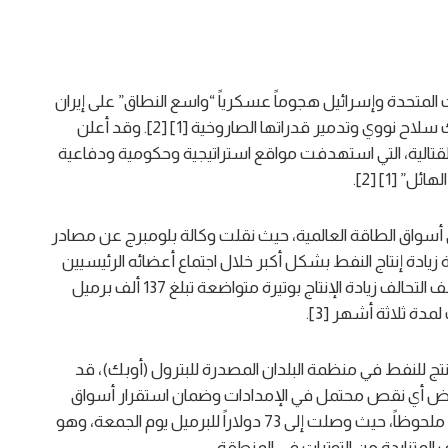
لمتحدة وإسرائيل هجوماً عسكرياً “واسع النطاق” على إيران
اليوم السبت، بهدف معلن هو منع طهران من امتلاك سلاح نووي وتدمير قدراتها الصاروخية [1] [2]. وقد أعلن
القتالية، التي استهدفت مواقع استراتيجية وحكومية ودفاعية
 [1] [2].
 أسواق الطاقة العالمية، حيث نقلت وكالة بلومبرج عن مصادر
زيادة إنتاج النفط بشكل أكبر خلال اجتماع أعضائه الرئيسيين
المقرر عقده يوم الأحد [3]. وكان من المتوقع أن يستأنف التحالف زيادة الإنتاج بوتيرة متواضعة تبلغ 137 ألف برميل
لمدة ثلاثة أشهر [3].
نتج للنفط في منظمة البلدان المصدرة للبترول (أوبك)، قد
 لتعويض أي نقص محتمل في الإمدادات وضمان استقرار أسواق
الطاقة العالمية [3]. وقد شهدت أسعار النفط ارتفاعاً ملحوظاً، حيث وصلت إلى 73 دولاراً للبرميل يوم الجمعة، وهو
متزايدة من التوترات في المنطقة