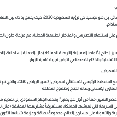
ي
لم يعد التصميم مجرد هيكل إنشائي، بل هو تجسيد حي لرؤية السعو
ستدام.
 على استلهام التضاريس والمناظر الطبيعية المحلية، مع مراعاة حلول ال
 الجناح الأنماط العمرانية التاريخية للمملكة (مثل العمارة السلمانية، النج
لتفاعلية والذكاء الاصطناعي لتوفير تجربة غامرة للزوار.
 للمعرض
يتناغم تصميم الجناح السعودي مع ا
تعاون الإنساني.
رسالة الجناح وطموح المملكة
ر التغيير: معاً من أجل غدٍ بصير”، يهدف الجناح السعودي إلى تقديم من
 السريعة التي تعيشها المملكة، مستعرضاً مشاريعها العملاقة (مثل نيوم،
رية والتنموية على مستوى العالم، مدفوعةً بطاقة وعزيمة شبابها لتكون ا