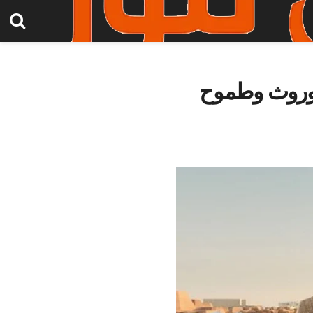
 الموروث وطموح