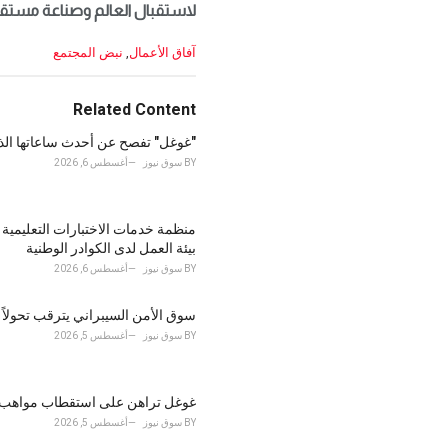
لاستقبال العالم وصناعة مستقب
C
آفاق الأعمال
,
نبض المجتمع
a
t
e
Related Content
g
o
"غوغل" تفصح عن أحدث ساعاتها الذكية pixel watch 5 وفق معايير
r
BY
سوق نيوز
أغسطس 6, 2026
i
e
s
:
بيئة العمل لدى الكوادر الوطنية
BY
سوق نيوز
أغسطس 6, 2026
سوق الأمن السيبراني يترقب تحولاً ه
BY
سوق نيوز
أغسطس 5, 2026
غوغل تراهن على استقطاب مواهب “مي
BY
سوق نيوز
أغسطس 5, 2026