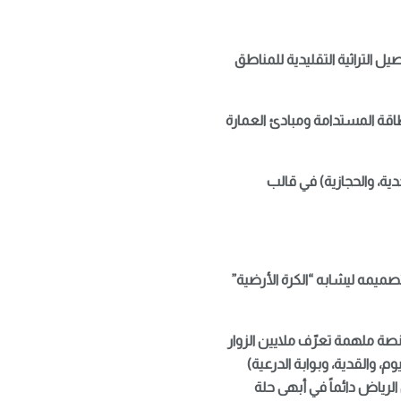
دية 2030؛ حيث يدمج بذكاء بين التفاصيل التراثية التقليدية للمناطق
طاقة المستدامة ومبادئ العمارة
دیة، والحجازية) في قالب
لمخطط الرئيسي الاستثنائي لمعرض إكسبو الرياض 2030، والذي تم تصميمه ليشابه “الكرة الأرضية”
صة ملهمة تعرّف ملايين الزوار
 والقدية، وبوابة الدرعية)
لرياض دائماً في أبهى حلة