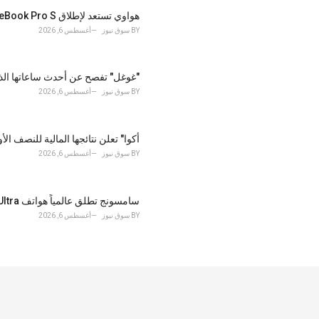
هواوي تستعد لإطلاق MateBook Pro S.. حاسب فائق الخفة ينافس MacBook Air بمعالج Kirin XE90 وميزات ذكاء اصطناعي
BY
سوق نيوز
أغسطس 6, 2026
"غوغل" تفصح عن أحدث ساعاتها الذكية pixel watch 5 وفق معايير
BY
سوق نيوز
أغسطس 6, 2026
أكوا" تعلن نتائجها المالية للنصف الأول
BY
سوق نيوز
أغسطس 6, 2026
سامسونج تطلق عالمياً هواتف Galaxy Z Fold8 Ultra وFold8 وFlip8 وساعتي Watch Ultra2
BY
سوق نيوز
أغسطس 6, 2026