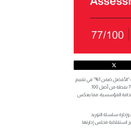
: حصلت شركة إل جي إلكترونيكس (إل جي) على تصنيف “الأفضل ضمن 1%” في تقييم
الاستدامة المؤسسية (CSA) الصادر عن مؤسسة S&P العالمية للعام الثالث على التوالي، حيث حققت 77 نقطة من أصل 100.
استدامة المؤسسية، مما يعكس
وإدارة سلسلة التوريد
 استقلالية مجلس إدارتها.