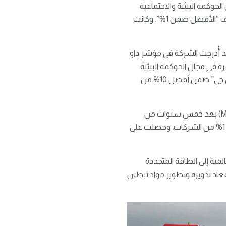
اء الشركات في مجال الحوكمة البيئية والاجتماعية
والمؤسسية. ولم تحصل في أحدث تقييم سوى 70 شركة من أصل 9243 شركة في 62 قطاعاًعلى تصنيف “الأفضل ضمن 1%”. وكانت
ؤسسات العالمية المرموقة إلى جانب مؤسسة S&P العالمية. فقد أُدرجت الشركة في مؤشر داو
دتها المستمرة في مجال الحوكمة البيئية
والاجتماعية والمؤسسية. ويمثل ذلك أطول سجل لشركة كورية للأجهزة المنزلية في المؤشر، ويضع “إل جي” ضمن أفضل 10% من
حصلت شركة “إل جي” هذا العام على تصنيف “AA” مُحسّن من مورغان ستانلي كابيتال إنترناشونال (MSCI) بعد خمس سنوات من
تصنيفها “A”. كما تلقّت تصنيف بلاتيني للمرة الثانية على التوالي من EcoVadis، وهو تصنيف يُمنح لأفضل 1% من الشركات، وحصلت على
لمية إلى الطاقة المتجددة
استيك المعاد تدويره وتطوير مواد تبطين