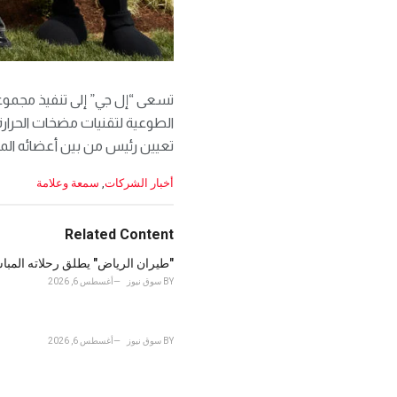
تسعى “إل جي” إلى تنفيذ مجموع
الطوعية لتقنيات مضخات الحرارة
تعيين رئيس من بين أعضائه الم
C
أخبار الشركات
,
سمعة وعلامة
a
t
e
Related Content
g
o
"طيران الرياض" يطلق رحلاته المباشرة 
r
BY
سوق نيوز
أغسطس 6, 2026
i
e
s
:
BY
سوق نيوز
أغسطس 6, 2026