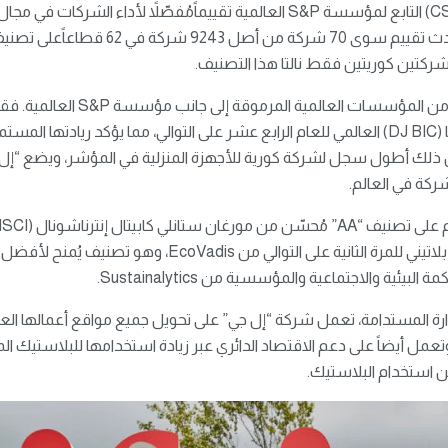
يُقدّم مؤشر تقييم الشركات (CSA) التابع لمؤسسة S&P العالمية تقييماًمُفصّلاً لأد
كتين كوريتين فقط نالتا هذا التصنيف.
وحظيت “إل جي” بتقدير العديد من الم
جونز لأفضل الشركات في فئتها (DJ BIC) العالمي للعام الرابع عشر على التوالي، مما يؤكد ريا
ية والاجتماعية والمؤسسية من Sustainalytics.
دارة المستدامة، تعمل شركة “إل جي” على تحويل جميع مواقع أعمالها العا
بة 100% بحلول عام 2050. وتعمل أيضاً على دعم الاقتصاد الدائري عبر زيادة استخدامها للبل
ن استخدام البلاستيك.