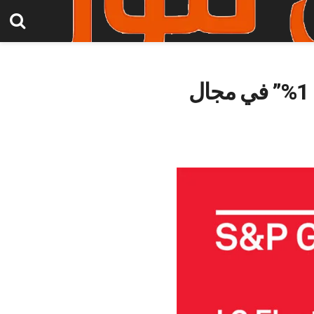
إل جي إلكترونيكس تحصل على تصنيف “الأفضل ضمن 1%” في مجال