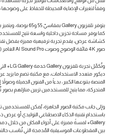
تقلل من الوهج والانعكاسات لتوفير تجربة مشاهدة فنية
وفقاً لتغيرات الإضاءة المحيطة للحفاظ على وضوحها ط
يتوفر تلفزيون Gallery بمقاسيّ 55 و65 بوصة، ويتميز بتصميم أنيق ونحيفمع إطارات مغناطيسية
كما يوفر مساحة تخزين داخلية واسعة تتيح للمستخد
صور 4K فائقة الوضوح وصوت AI Sound Pro الغامر (المزود بتقنية 9.1.2 قناة افتراضية).
وتُكمّل ت
ديكور متعدد الاستخدامات، مع مكتبة تضم ما يزيد عن 4500 من الأعمال الفني
المنصة بتنوعها الكبير، بدءاً من الفنون الجميلة وصول
المتحركة، مما يتيح للمستخدمين تزيين منازلهم بصور ت
وإلى جانب مكتبة الصور الجاهزة، يُمكن للمستخدمين
Gallery+ لمسةً مميزة على أجواء المكان من خلال
بين المقطوعات الموسيقية المُدمجة التي تُناسب حالتهم