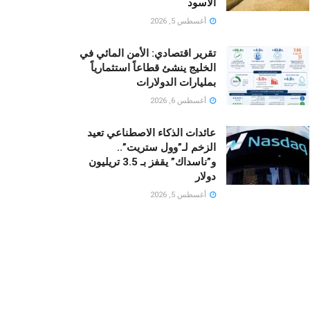
الأسود
أغسطس 5, 2026
تقرير اقتصادي: الأمن المائي في
الخليج ينشئ قطاعاً استثمارياً
بمليارات الدولارات
أغسطس 6, 2026
عائدات الذكاء الاصطناعي تعيد
الزخم لـ”وول ستريت”..
و”ناسداك” يقفز بـ 3.5 تريليون
دولار
أغسطس 5, 2026