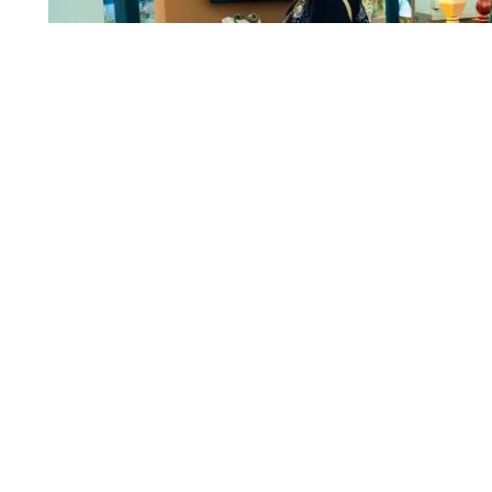
أعلنت شركة حرف السعودية عن تحقيقها منجزات نوعية خلال عام2025، تمثلت في توسيع نطاق شراكاتها الوطنية،
رات تمكينية أسهمت في دعمالحرفيين السعوديين وتحفيز نمو ق
طاع الحرف اليدوية بوصفه أحدالقطاعات الثقافية والاقتصادية الواعدة، وذلك امتدادًا لمستهدفات رؤيةالسعودية 2