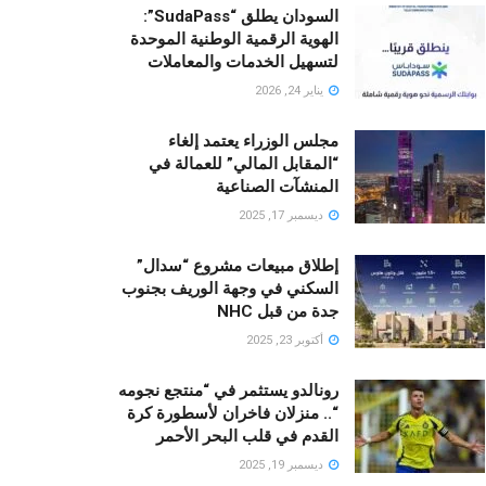
السودان يطلق “SudaPass”:
الهوية الرقمية الوطنية الموحدة
لتسهيل الخدمات والمعاملات
يناير 24, 2026
مجلس الوزراء يعتمد إلغاء
“المقابل المالي” للعمالة في
المنشآت الصناعية
ديسمبر 17, 2025
إطلاق مبيعات مشروع “سدال”
السكني في وجهة الوريف بجنوب
جدة من قبل NHC
أكتوبر 23, 2025
رونالدو يستثمر في “منتجع نجومه
“.. منزلان فاخران لأسطورة كرة
القدم في قلب البحر الأحمر
ديسمبر 19, 2025