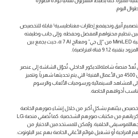
 مميزة. كما يضبط التلفزيون تلقائياً جودة الصورة
وال اليوم.
قابلة للتخصيص.
1
مين تنظيم محتواهم المفضل وحفظه. وإلى جانب وظيفته
كشاشة عرض، يقدم تجربة ترفيهية مميزة بفضل تقنية MiniLED من “إل جي” ومعالج α 7 AI، حيث يجمع بين
جربة تلفزيون Gallery خدمة LG Gallery+ التي تُعدّ منصةً شاملةللديكور الداخلي، تُحوّل الشاشة إلى عنصر
ة
التي يتم تحديثها شهرياً. وتتميز
2
اً إلى المشاهد السينمائية ورسوميات الألعاب والرسوم
ُناسب أذواقهم الخاصة.
 تخصيص بيئتهم بشكلٍ أكبر من خلال إنشاء صورهم الخاصة
باستخدام تقنية الذكاء الاصطناعي التوليدي أو عرض ذكرياتهم من مكتبات صورهم الشخصية. كما تُضفي منصة LG
 دمجهاللموسيقى الخلفية. ويُمكن للمستخدمين الاختيار من
 المزاجية أو تشغيل قوائم الأغاني الخاصة بهم عبر البلوتوث.