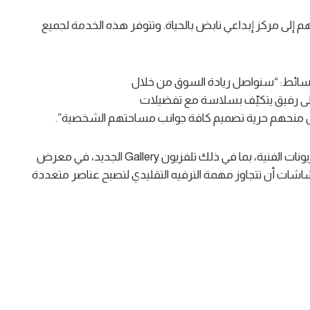
تحويل تلفزيوناتهم إلى مركز إبداعي نابض بالحياة. وتتوفر هذه الخدمة لجميع
وسائط: “سنواصل ريادة السوق من خلال
إلى رفيق يتكيّف بسلاسة مع تفضيلات
 خلال منحهم حرية تصميم كافة جوانب مساحتهم الشخصية”.
ستعرض شركة “إل جي” مجموعتها الكاملة من التلفزيونات الفنية، بما في ذلك تلفزيون Gallery الجديد، في معرض
2، لتوضح كيف يمكن للشاشات أن تتجاوز مهمة الترفيه التقليدي لتصبح عناصر متعددة