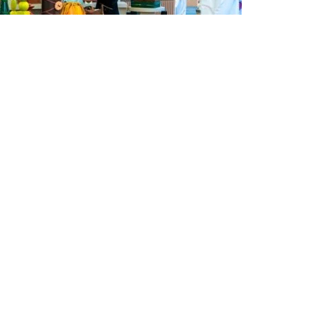
وتعزيز حضورهاالمحلي والدولي، إلى جانب تنفيذ مباد
030 وعام الحرف اليدوية.