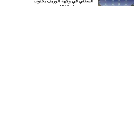
السكني في وجهة الوريف بجنوب
جدة من قبل NHC
أكتوبر 23, 2025
رونالدو يستثمر في “منتجع نجومه
“.. منزلان فاخران لأسطورة كرة
القدم في قلب البحر الأحمر
ديسمبر 19, 2025
Recent News