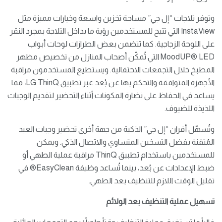
وتوفر ثلاجات “إل جي” مساحة تخزين واسعة وخيارات مميزة مثل
InstaView التي تتيح للمستخدمين رؤية ما بداخل الثلاجة بمجرد النقر
على اللوحة الزجاجية. كما تتضمن بعض الطرازات لوحات أبواب
MoodUP® LED التي تُمكّن أصحاب المنازل من تخصيص مظهر
المطبخ خلال التجمعات الاحتفالية. ويستطيع المستخدمون مراقبة
الأجهزة المتوافقة والتحكم بها عن بُعد عبر تطبيق LG ThinQ، مما
يساعد في الحفاظ على نضارة المكونات أثناء التحضير لتقديم الوجبات
اللذيذة للضيوف.
وتُسهّل أفران “إل جي” الذكية من جهة أخرى تحضير وجبات العيد
المُتقنة بفضل التسخين المتساوي والاتصال الذكي. ويمكن
للمستخدمين باستخدام تطبيق ThinQ مراقبة عملية الطهي أو
ضبط الإعدادات عن بُعد، بينما تُساعد وظيفة EasyClean® في
تقليل الوقت اللازم للتنظيف بعد الطهي.
تسهيل عملية التنظيف بعد الولائم