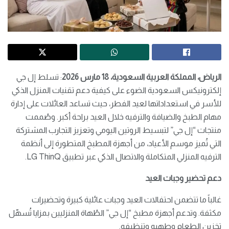
الرياض، المملكة العربية السعودية، 18 مارس 2026
: تسلط إل جي
إلكترونيكس السعودية الضوء على كيفية دعم تقنيات المنزل الذكي
للأسر في استعداداتها لعيد الفطر، حيث تساعد العائلات على إدارة
مهام الطبخ والضيافة والترفيه خلال العيد براحة أكبر. وصُممت
منتجات “إل جي” لتبسيط الروتين اليومي وتعزيز التجارب المشتركة
التي تُميز موسم الأعياد، من أجهزة المطبخ المتطورة إلى أنظمة
الترفيه المنزلي المتكاملة والاتصال الذكي عبر تطبيق LG ThinQ.
دعم تحضير وجبات العيد
غالباً ما تتضمن احتفالات العيد وجبات عائلية كبيرة وتحضيرات
مكثفة. وتدعم أجهزة مطبخ “إل جي” الطُهاة المنزليين بمزايا تُسهّل
تخزين الطعام وطهيه وتنظيفه.