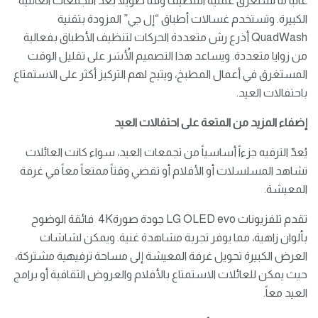
غالباً ما تستغرق عملية التنظيف وقتاً طويلاً بعد التجمعات العائلية
الكبيرة. وتستخدم غسالات أطباق “إل جي” المزودة بتقنية
QuadWash أذرع رش متعددة الحركات لتنظيف الأطباق بفعالية
من زوايا متعددة. ويساعد هذا التصميم الأُسَر على تقليل الوقت
المستغرق في أعمال المطبخ، ويتيح لهم التركيز أكثر على الاستمتاع
باحتفالات العيد.
إضفاء المزيد من المتعة على احتفالات العيد
يُعدّ الترفيه جزءاً أساسياً من تجمعات العيد، سواء كانت العائلات
تشاهد المسلسلات أو الأفلام أو تقضي وقتاً ممتعاً معاً في غرفة
المعيشة.
تقدم تلفزيونات LG OLED evo جودة صورة4K فائقة الوضوح
بألوان زاهية، مما يوفر تجربة مشاهدة غنية. ويمكن لشاشات
العرض الكبيرة تحويل غرفة المعيشة إلى مساحة ترفيهية مشتركة،
حيث يمكن للعائلات الاستمتاع بالأفلام والعروض الثقافية أو برامج
العيد معاً.