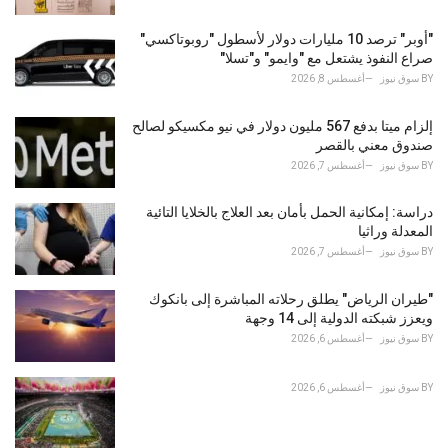
e
s
"أوبر" ترصد 10 مليارات دولار لأسطول "روبوتاكسي"
:
صراع النفوذ يشتعل مع "وايمو" و"تسلا"
BY
سوق نيوز
أغسطس 8, 2026
إلزام ميتا بدفع 567 مليون دولار في نيو مكسيكو لصالح
صندوق معني بالقصر
BY
سوق نيوز
أغسطس 7, 2026
دراسة: إمكانية الحمل بأمان بعد العلاج بالخلايا التائية
المعدلة وراثيا
BY
سوق نيوز
أغسطس 7, 2026
"طيران الرياض" يطلق رحلاته المباشرة إلى بانكوك
ويعزز شبكته الدولية إلى 14 وجهة
BY
سوق نيوز
أغسطس 6, 2026
BY
سوق نيوز
أغسطس 6, 2026