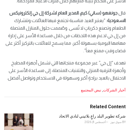
الأُسَر على التحكم ببيئة منازلهم خلال فترات الأعياد المزدحمة.
قال
جونغهو (ساني) كيم، المدير العام لشركة إل جي إلكترونيكس
السعودية
: “يعتبر العيد مناسبة تجتمع فيها العائلات وتتشارك
الطعام وتصنع ذكرياتٍ لا تُنسى. وصُممت حلول المنازل المتصلة
من إل جي لدعم هذه اللحظات من خلال مساعدة الأسر على إدارة
مهامها اليومية بسهولة أكبر، مما يسمح للعائلات بالتركيز أكثر على
قضاء وقتٍ ممتع معاً”.
تهدف “إل جي” عبر مجموعة منتجاتها التي تشمل أجهزة المطبخ
وأجهزة الترفيه المنزلي والتقنيات المتصلة، إلى مساعدة الأسر على
الاحتفال بالعيد براحةٍ أكبر وسهولة في الاستخدام وتواصل أفضل.
C
أخبار الشركات
,
نبض المجتمع
a
t
e
Related Content
g
o
شركة تطوير البلد راعٍ بلاتيني لنادي الاتحاد
r
BY
سوق نيوز
أغسطس 8, 2026
i