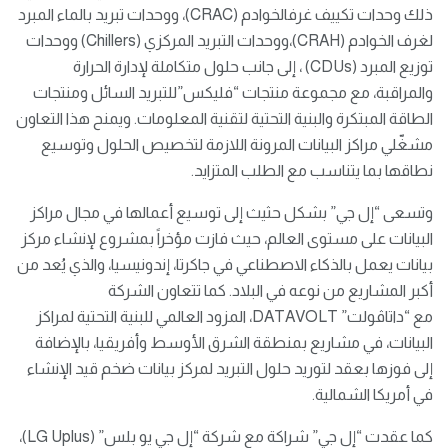
ذلك وحدات تكييف غرفالخوادم (CRAC)، ووحدات تبريد بالماء المبرد
لغرف الخوادم (CRAH)،ووحدات التبريد المركزي (Chillers) ووحدات
توزيع المبرد (CDUs) ، إلى جانب حلول متكاملة لإدارة الحرارة
والمراقبة، مع مجموعة منتجات “فليكس”للتبريد السائل ومنتجات
الطاقة المبتكرة والبنية التحتية لتقنية المعلومات. ويمنح هذا التعاون
مشغّلي مراكز البيانات المرونة اللازمة لتخصيص الحلول وتوسيع
نطاقها بما يتناسب مع الطلب المتزايد.
وتسعى “إل جي” بشكل حثيث إلى توسيع أعمالها في مجال مراكز
البيانات على مستوى العالم، حيث فازت مؤخراً بمشروع لإنشاء مركز
بيانات يعمل بالذكاء الاصطناعي في جاكرتا، إندونيسيا، والذي يُعد من
أكبر المشاريع من نوعه في البلاد. كما تتعاون الشركة
مع “داتاڤولت” DATAVOLT، المزود العالمي للبنية التحتية لمراكز
البيانات، في مشاريع بمنطقة الشرق الأوسط وأفريقيا، بالإضافة
إلى فوزها بعقد لتوريد حلول التبريد لمركز بيانات ضخم قيد الإنشاء
في أمريكا الشمالية.
كما عقدت “إل جي” شراكة مع شركة “إل جي يو بلس” (LG Uplus)،