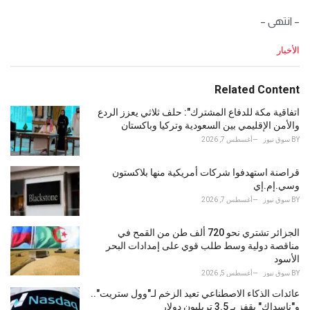
– انتهى –
C
الأخبار
a
t
e
Related Content
g
o
اتفاقية مكة للدفاع المشترك": حلف ثلاثي يعزز الردع
r
والأمن الإقليمي بين السعودية وتركيا وباكستان
i
BY
سوق نيوز
أغسطس 7, 2026
e
s
قراصنة استهدفوا شركات أمريكية منها بلاكستون
:
وسي.إم.إي
BY
سوق نيوز
أغسطس 7, 2026
الجزائر تشتري نحو 720 ألف طن من القمح في
مناقصة دولية وسط طلب قوي على إمدادات البحر
الأسود
BY
سوق نيوز
أغسطس 5, 2026
عائدات الذكاء الاصطناعي تعيد الزخم لـ"وول ستريت"..
و"ناسداك" يقفز بـ 3.5 تريليون دولار