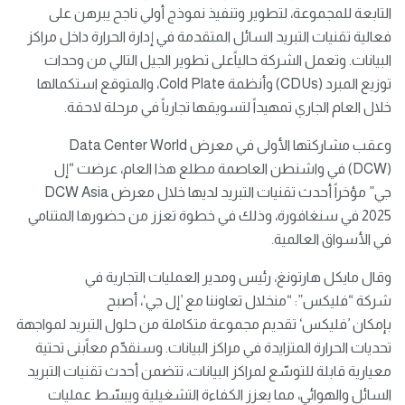
التابعة للمجموعة، لتطوير وتنفيذ نموذج أولي ناجح يبرهن على
فعالية تقنيات التبريد السائل المتقدمة في إدارة الحرارة داخل مراكز
البيانات. وتعمل الشركة حالياًعلى تطوير الجيل التالي من وحدات
توزيع المبرد (CDUs) وأنظمة Cold Plate، والمتوقع استكمالها
خلال العام الجاري تمهيداً لتسويقها تجارياً في مرحلة لاحقة.
وعقب مشاركتها الأولى في معرض Data Center World
(DCW) في واشنطن العاصمة مطلع هذا العام، عرضت “إل
جي” مؤخراً أحدث تقنيات التبريد لديها خلال معرض DCW Asia
2025 في سنغافورة، وذلك في خطوة تعزز من حضورها المتنامي
في الأسواق العالمية.
وقال مايكل هارتونغ، رئيس ومدير العمليات التجارية في
شركة “فليكس”: “منخلال تعاوننا مع ’إل جي‘، أصبح
بإمكان ’فليكس‘ تقديم مجموعة متكاملة من حلول التبريد لمواجهة
تحديات الحرارة المتزايدة في مراكز البيانات. وسنقدّم معاًبنى تحتية
معيارية قابلة للتوسّع لمراكز البيانات، تتضمن أحدث تقنيات التبريد
السائل والهوائي، مما يعزز الكفاءة التشغيلية ويبسّط عمليات