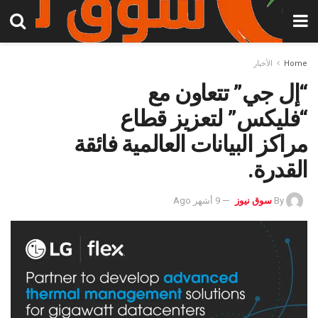
Home
الأخبار
“إل جي” تتعاون مع
“فليكس” لتعزيز قطاع
مراكز البيانات العالمية فائقة
القدرة.
By
سوق نيوز
9 أشهر Ago