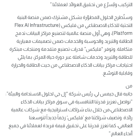
التركيب ويُسرّع من تحقيق العوائد لعملائنا.”
وستُطرح الحلول المطوّرة بشكل مشترك ضمن منصة البنية
التحتية للذكاء الاصطناعي من فليكس (Flex AI Infrastructure
Platform)، وهي أول منصة عالمية لتصنيع مراكز البيانات تدمج
الطاقة والتبريد والحوسبة والخدمات ضمن تصميمات معيارية
متكاملة. وتوفر “فليكس” قدرات تصنيع متقدمة ومنتجات مبتكرة
للطاقة والتبريد وخدمات شاملة عبر دورة حياة المركز، بما يلبّي
احتياجات مراكز بيانات الذكاء الاصطناعي من حيث الطاقة والحرارة
وقابلية التوسّع.
من
جانبه قال جيمس لي، رئيس شركة “إل جي لحلول الاستدامة والبيئة”:
”نواصل تعزيز قدرتنا التنافسية في سوق مراكز بيانات الذكاء
الاصطناعي،من خلال بناء شراكات استراتيجية مع شركات عالمية
رائدة. وتضيف شراكتنا مع ’فليكس‘ زخماً جديداً لتوسعنا
العالمي، كما تعزز قدرتنا على تحقيق قيمة فريدة لعملائنا في جميع
أنحاء العالم.”