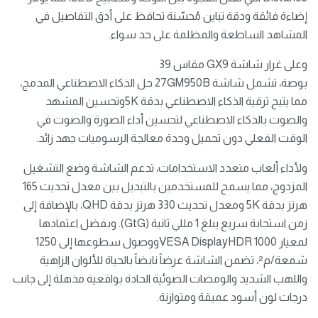
إضاءة فائقة ودقة تباين مُحسّنة تحافظ على أدق التفاصيل في
المشاهد الساطعة والمظلمة على حد سواء.
وعلى غرار شاشة GX9 مقاس 39
بوصة، تشمل شاشة 27GM950B حل الذكاء الاصطناعي المدمج،
مما يتيح ترقية الذكاء الاصطناعي بدقة 5Kوتحسين المشهد
والصوت بالذكاء الاصطناعي لتحسين أداء الصورة والصوت في
الوقت الفعلي دون تحميل وحدة معالجة الرسوميات جهد زائد.
ولأداء ألعاب متعدد الاستخدامات، تدعم الشاشة وضع التشغيل
المزدوج، مما يسمح للمستخدمين بالتبديل بين معدل تحديث 165
هرتز بدقة 5K ومعدل تحديث 330 هرتز بدقة QHD، بالإضافة إلى
زمن استجابة سريع يبلغ 1 مللي ثانية (GtG). وبفضل اعتمادها
لمعيار VESA DisplayHDR 1000ووصول سطوعها إلى 1250
شمعة/م²، تضمن الشاشة عرضاً نابضاً بالحياة للألوان الزاهية
واللهب الشديد والومضات الضوئية الحادة بواقعية مذهلة إلى جانب
درجات لون أسود عميقة ومتوازنة.