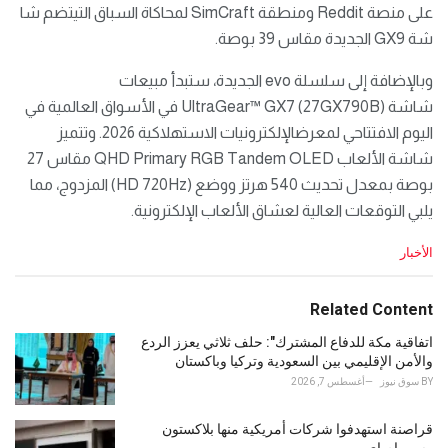
على منصة Reddit ومنطقة SimCraft لمحاكاة السباق التيتضم شا
شة GX9 الجديدة مقاس 39 بوصة.
وبالإضافة إلى سلسلة evo الجديدة، ستبدأ مبيعات
شاشة UltraGear™ GX7 (27GX790B) في الأسواق العالمية في
اليوم الافتتاحي لمعرضالإلكترونيات الاستهلاكية 2026. وتتميز
شاشة الألعاب QHD Primary RGB Tandem OLED مقاس 27
بوصة بمعدل تحديث 540 هرتز ووضع (HD 720Hz) المزدوج، مما
يلبي التوقعات العالية لعشاق الألعاب الإلكترونية.
C
الأخبار
a
t
e
Related Content
g
o
اتفاقية مكة للدفاع المشترك": حلف ثلاثي يعزز الردع
r
والأمن الإقليمي بين السعودية وتركيا وباكستان
i
BY
سوق نيوز
أغسطس 7, 2026
e
s
قراصنة استهدفوا شركات أمريكية منها بلاكستون
:
وسي.إم.إي