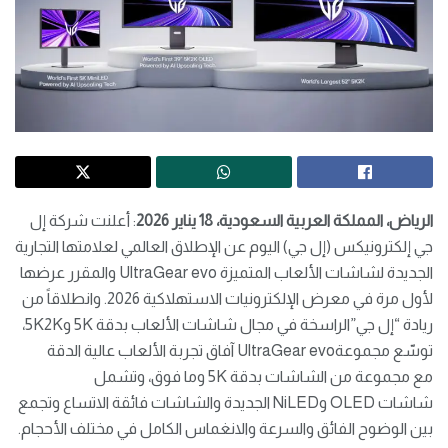
الرياض، المملكة العربية السعودية
،
18
يناير
6
202
: أعلنت شركة إل
جي إلكترونيكس (إل جي) اليوم عن الإطلاق العالمي لعلامتها التجارية
الجديدة لشاشات الألعاب المتميزة UltraGear evo والمقرر عرضها
لأول مرة في معرض الإلكترونيات الاستهلاكية 2026. وانطلاقاً من
ريادة “إل جي”الراسخة في مجال شاشات الألعاب بدقة 5K و5K2K،
توسّع مجموعةUltraGear evo آفاق تجربة الألعاب عالية الدقة
مع مجموعة من الشاشات بدقة 5K وما فوق، وتشمل
شاشات OLED وNiLED الجديدة والشاشات فائقة الاتساع وتجمع
بين الوضوح الفائق والسرعة والانغماس الكامل في مختلف الأحجام.