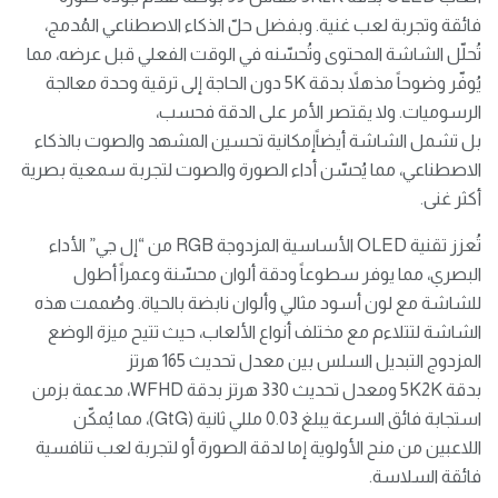
فائقة وتجربة لعب غنية. وبفضل حلّ الذكاء الاصطناعي المُدمج،
تُحلّل الشاشة المحتوى وتُحسّنه في الوقت الفعلي قبل عرضه، مما
يُوفّر وضوحاً مذهلاً بدقة 5K دون الحاجة إلى ترقية وحدة معالجة
الرسوميات. ولا يقتصر الأمر على الدقة فحسب،
بل تشمل الشاشة أيضاًإمكانية تحسين المشهد والصوت بالذكاء
الاصطناعي، مما يُحسّن أداء الصورة والصوت لتجربة سمعية بصرية
أكثر غنى.
تُعزز تقنية OLED الأساسية المزدوجة RGB من “إل جي” الأداء
البصري، مما يوفر سطوعاً ودقة ألوان محسّنة وعمراً أطول
للشاشة مع لون أسود مثالي وألوان نابضة بالحياة. وصُممت هذه
الشاشة لتتلاءم مع مختلف أنواع الألعاب، حيث تتيح ميزة الوضع
المزدوج التبديل السلس بين معدل تحديث 165 هرتز
بدقة 5K2K ومعدل تحديث 330 هرتز بدقة WFHD، مدعمة بزمن
استجابة فائق السرعة يبلغ 0.03 مللي ثانية (GtG)، مما يُمكّن
اللاعبين من منح الأولوية إما لدقة الصورة أو لتجربة لعب تنافسية
فائقة السلاسة.