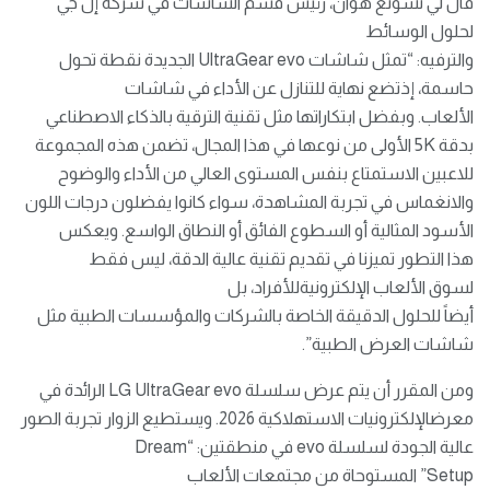
قال لي تشونغ هوان، رئيس قسم الشاشات في شركة إل جي
لحلول الوسائط
والترفيه: “تمثل شاشات UltraGear evo الجديدة نقطة تحول
حاسمة، إذتضع نهاية للتنازل عن الأداء في شاشات
الألعاب. وبفضل ابتكاراتها مثل تقنية الترقية بالذكاء الاصطناعي
بدقة 5K الأولى من نوعها في هذا المجال، تضمن هذه المجموعة
للاعبين الاستمتاع بنفس المستوى العالي من الأداء والوضوح
والانغماس في تجربة المشاهدة، سواء كانوا يفضلون درجات اللون
الأسود المثالية أو السطوع الفائق أو النطاق الواسع. ويعكس
هذا التطور تميزنا في تقديم تقنية عالية الدقة، ليس فقط
لسوق الألعاب الإلكترونيةللأفراد، بل
أيضاً للحلول الدقيقة الخاصة بالشركات والمؤسسات الطبية مثل
شاشات العرض الطبية”.
ومن المقرر أن يتم عرض سلسلة LG UltraGear evo الرائدة في
معرضالإلكترونيات الاستهلاكية 2026. ويستطيع الزوار تجربة الصور
عالية الجودة لسلسلة evo في منطقتين: “Dream
Setup” المستوحاة من مجتمعات الألعاب