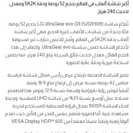
أكبر شاشة ألعاب في العالم بحجم 52 بوصة ودقة
5K2K
ومعدل
تحديث 240 هرتز
تُقدّم شاشة LG UltraGear evo G9 (52G930B) بحجم 52 بوصة
فئةً جديدةً من شاشات الألعاب كبيرة الحجم، فهي أكبر شاشة
ألعاب بدقة 5K2K في العالم، وتُتيح للاعبين خيارات غير مسبوقة
لأحجام الشاشة ضمن سلسلة UltraGear evo. ويُضاف إلى هذا
الحجم الهائل معدل تحديث فائق السرعة يبلغ 240 هرتز، مما يضمن
استجابةً فوريةً ودقةً عاليةً للصورة.
تتميز الشاشة الضخمة بارتفاع عرض رأسي مماثل لشاشة قياسية
مقاس 42 بوصة بنسبة عرض إلى ارتفاع تبلغ 16:9، وتمتد
أفقياً لتوفير رؤية بانورامية واسعة بنسبة 12:9. ويوفر هذا التصميم
مساحة عمل أوسع بنسبة 33% من شاشة UHD القياسية. ويحيط
انحناء الشاشة 1000R بمجال الرؤية المحيطية للمستخدم لتجربة
مشاهدة غنية. أما الصورة فتتميز بنفس القدر من التأثير، حيث تقدم
ألواناً زاهية وتبايناً عميقاً معتمداً من VESA Display HDR™ 600.