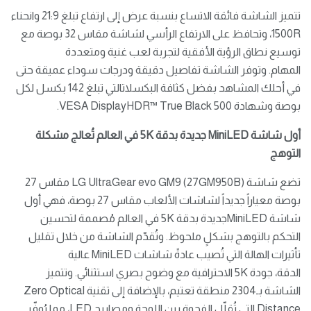
تتميز الشاشة فائقة الاتساع بنسبة عرض إلى ارتفاع تبلغ 21:9 وانحناء
1500R، وتحافظ على الارتفاع الرأسي لشاشة مقاس 32 بوصة مع
توسيع نطاق الرؤية الأفقية لتجربة لعب غنية ومتعددة
المهام. وتوفر الشاشة تفاصيل دقيقة ودرجات سوداء عميقة حتى
في أحلك المشاهد بفضل كثافة البكسلاتالتي تبلغ 142 بكسل لكل
بوصة وشهادة VESA DisplayHDR™ True Black 500.
أول شاشة
MiniLED
جديدة بدقة
5K
في العالم تُعالج مشكلة
التوهج
تضع شاشة LG UltraGear evo GM9 (27GM950B) مقاس 27
بوصة معياراً جديداً لشاشات الألعاب مقاس 27 بوصة، فهي أول
شاشة MiniLEDجديدة بدقة 5K في العالم مُصممة لتحسين
التحكم بالتوهج بشكلٍ ملحوظ. وتُقدّم الشاشة من خلال تقليل
تأثيرات الهالة التي تُصيب عادةً شاشات MiniLED عالية
الدقة، جودة 5K الاحترافية مع وضوح بصري استثنائي. وتتميز
الشاشة بـ2304 منطقة تعتيم، بالإضافة إلى تقنية Zero Optical
Distance التي تُقلّل الفجوة بين اللوحة ومصابيح LED، مما يُوفّر