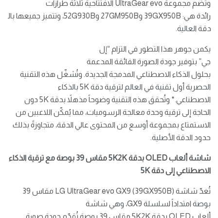
وتضم مجموعة UltraGear evo الافتتاحية ثلاثة طرازات
رائدة هي: 39GX950B و27GM950B و52G930B، وتتميز جميعها بال
دقة العالية.
يكمن جوهر هذا التطور في التزام “إل
جي” بتوفير جودة الصورة الفائقة المدعمة
بحلول الذكاء الاصطناعي المدمجة الجديدة. وتُشغّل هذه التقنية
الحصرية أول تقنية في العالم لترقية دقة 5K بالذكاء
الاصطناعي.* وتُحقق هذه التقنية وضوحاً مذهلاً بدقة 5K دون
الحاجة إلى ترقية وحدة معالجة الرسوميات، مما يُمكّن اللاعبين من
الاستمتاع بمجموعة أوسع من المحتوى عالي الدقة، متجاوزةً بذلك
حدود الدقة الأصلية.
شاشة ألعاب
OLED
بدقة
5K2K
مقاس 39 بوصة مع ترقية الذكاء
الاصطناعي إلى دقة
5K
تُعدّ شاشة LG UltraGear evo GX9 (39GX950B) مقاس 39
بوصة امتداداً لسلسلة GX9، وهي شاشة
ألعاب OLED بدقة 5K2K مقاس 39 بوصة تُقدّم جودة صورة