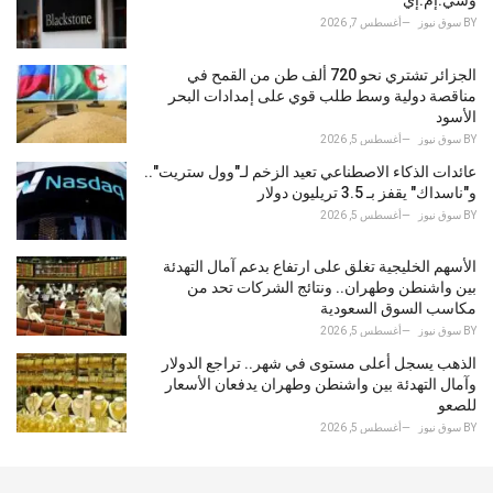
BY
سوق نيوز
أغسطس 7, 2026
الجزائر تشتري نحو 720 ألف طن من القمح في
مناقصة دولية وسط طلب قوي على إمدادات البحر
الأسود
BY
سوق نيوز
أغسطس 5, 2026
عائدات الذكاء الاصطناعي تعيد الزخم لـ"وول ستريت"..
و"ناسداك" يقفز بـ 3.5 تريليون دولار
BY
سوق نيوز
أغسطس 5, 2026
الأسهم الخليجية تغلق على ارتفاع بدعم آمال التهدئة
بين واشنطن وطهران.. ونتائج الشركات تحد من
مكاسب السوق السعودية
BY
سوق نيوز
أغسطس 5, 2026
الذهب يسجل أعلى مستوى في شهر.. تراجع الدولار
وآمال التهدئة بين واشنطن وطهران يدفعان الأسعار
للصعو
BY
سوق نيوز
أغسطس 5, 2026