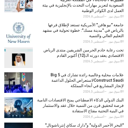
i
السعودية لتعزيز مهارات التحدث بالإنجليزية في بيئة
e
العمل لدى الكوادر الوطنية
s
BY
سوق نيوز
أغسطس 6, 2026
:
جامعة "نيو هافن" الأمريكية تستعد لإطلاق فرعها
بالرياض في "مدينة مسك": خطوة تحولية في مشهد
التعليم العالي والتنمية
BY
سوق نيوز
أغسطس 5, 2026
تحت رعاية خادم الحرمين الشريفين منتدى الرياض
الاقتصادي يعقد دورته الـ(12) أكتوبر القادم
BY
سوق نيوز
أغسطس 5, 2026
علامات محلية وعالمية رائدة تشارك في Big 5
Construct Saudiلاستعراض الحلول الداعمة
لإنجاز المشاريع في أنحاء المملكة
BY
سوق نيوز
أغسطس 5, 2026
البنك الدولي الذكاء الاصطناعي يمنح الاقتصادات النامية
فرصة لتحقيق قرن من التنمية خلال عقد والاستثمار
في البنية التحتية مفتاح الاستفادة
BY
سوق نيوز
أغسطس 4, 2026
"البحر الأحمر الدولية" و"دارك سكاي إنترناشونال"