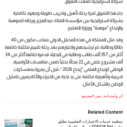
شراكة استراتيجية صنعت التفوق
جاء هذا التفوق ثمرة رحلة تأهيل وتدريب طويلة وجهود تكاملية
بشراكة استراتيجية بين مؤسسة الملك عبدالعزيز ورجاله للموهبة
والإبداع “موهبة” ووزارة التعليم.
وقد مثل المملكة في هذه المحفل الدولي منتخب مكون من 40
طالبًا وطالبة، تم ترشيحهم واختيارهم بعد رحلة تقييم مكثفة خاضها
أكثر من 357 ألف طالب وطالبة في البداية، قدموا خلالها أكثر من 34
ألف مشروع علمي في 22 مجالاً بحثياً ضمن منافسات الأولمبياد
الوطني للإبداع العلمي “إبداع 2026″، قبل أن يمروا بمعسكرات
تدريبية وتأهيلية مكثفة على يد نخبة من الخبراء والأكاديميين لتمثيل
الوطن بالشكل الأمثل.
C
أثر واستدامة
,
نبض المجتمع
a
t
e
Related Content
g
o
منظمة خدمات الاختبارات التعليمية تطلق
r
تطبيقTOEIC® Pal في المملكة العربية