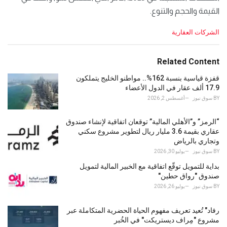
القيمة والحجم والتنوع.
C
الشركات العقارية
a
t
e
Related Content
g
o
قفزة قياسية بنسبة 162%.. مواطنو الخليج يتملكون
r
17.9 ألف عقار في الدول الأعضاء
i
BY
سوق نيوز
أغسطس 2, 2026
e
s
“الرمز” و”الأهلي المالية” توقعان اتفاقية لإنشاء صندوق
:
عقاري بقيمة 3.6 مليار ريال لتطوير مشروع سكني
وتجاري بالرياض
BY
سوق نيوز
يوليو 30, 2026
بداية للتمويل توقّع اتفاقية مع الخبير المالية لتمويل
صندوق "رواق حطين"
BY
سوق نيوز
يوليو 26, 2026
رفاد" تُعيد تعريف مفهوم الحياة الحضرية المتكاملة عبر
مشروع "مِراف ديستريكت" في الخُبر