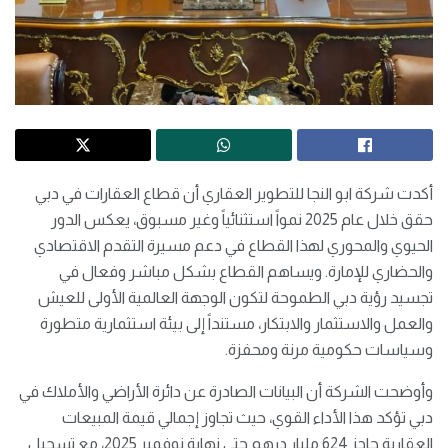
أكدت شركة ابو النجا للتطوير العقاري أن قطاع العقارات في دبي
حقق خلال عام 2025 نمواً استثنائياً وغير مسبوق، يعكس الدور
الحيوي والمحوري لهذا القطاع في دعم مسيرة التقدم الاقتصادي
والحضاري للإمارة. ويساهم القطاع بشكل مباشر وفعال في
تجسيد رؤية دبي الطموحة لتكون الوجهة العالمية الأولى للعيش
والعمل والاستثمار والابتكار، مستنداً إلى بيئة استثمارية متطورة
وسياسات حكومية مرنة ومحفزة.
وأوضحت الشركة أن البيانات الصادرة عن دائرة الأراضي والأملاك في
دبي تؤكد هذا الأداء القوي، حيث تجاوز إجمالي قيمة المبيعات
العقارية حاجز 624 مليار درهم حتى نهاية نوفمبر 2025، مع تسجيل