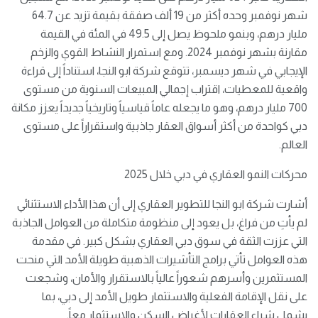
شهر نوفمبر وحده أكثر من 19 ألف صفقة بقيمة تزيد عن 64.7
مليار درهم، وبنمو ملحوظ يصل إلى 49.5 في المئة في القيمة
مقارنة بشهر نوفمبر 2024. ومع استمرار النشاط القوي والزخم
الإيجابي في شهر ديسمبر، تتوقع شركة ابو النجا، استناداً إلى قراءة
واقعية للمعطيات، اقتراب إجمالي المبيعات السنوية من مستوى
700 مليار درهم، وهو ما يجعله عاماً قياسياً وتاريخياً جديداً يعزز مكانة
دبي كواحدة من أكثر أسواق العقار جاذبية واستقراراً على مستوى
العالم.
محركات النمو العقاري في دبي خلال 2025
أشارت شركة ابو النجا للتطوير العقاري إلى أن هذا الأداء الاستثنائي
لم يأتِ من فراغ، بل يعود إلى منظومة متكاملة من العوامل الجاذبة
التي عززت الثقة في سوق دبي العقاري بشكل كبير. في مقدمة
هذه العوامل تأتي برامج التأشيرات الذهبية طويلة الأمد التي منحت
المستثمرين وأسرهم شعوراً عالياً بالاستقرار والأمان، وشجعت
على نقل الإقامة الفعلية والاستثمار طويل الأمد إلى دبي، بما
يشمل شراء العقارات لأغراض السكن والاستثمار معاً.