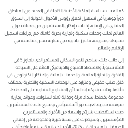
كما لعبت سياسة الملكية الأجنبية الكاملة في العديد من المناطق
دوراً جوهرياً في تسهيل تدفق رؤوس الأموال الدولية إلى السوق
العقاري في الإمارة، إذ بات بإمكان المستثمرين من مختلف دول
العالم تملك وحدات سكنية وتجارية بحرية كاملة، مع إجراءات تسجيل
بسيطة وسريعة، ما عزز جاذبية دبي مقارنة بمدن منافسة في
الإقليم والعالم.
إلى جانب ذلك، ساهم النمو السكاني المستمر الذي يتجاوز 5 في
المئة سنوياً، والاقتصاد المتنوع والديناميكي القائم على السياحة
الفاخرة، والتجارة العالمية، والخدمات المالية، والابتكار التكنولوجي، في
خلق طلب حقيقي ومتزايد على الوحدات السكنية والتجارية بمختلف
فئاتها. وبيّنت شركة ابو النجا أن المشاريع العقارية على المخطط،
مدعومة بخطط سداد مرنة وجذابة تمتد لسنوات، وعوائد إيجارية
متوقعة مجزية، لعبت دوراً أساسياً في توسيع قاعدة المستثمرين،
حيث استقطبت شرائح واسعة من الأفراد والمستثمرين
المؤسسيين، وسيطرت على نسبة كبيرة وملحوظة من إجمالي
الصفقات المسجلة في 2025، الأمر الذي انعكس نمواً واضحاً في