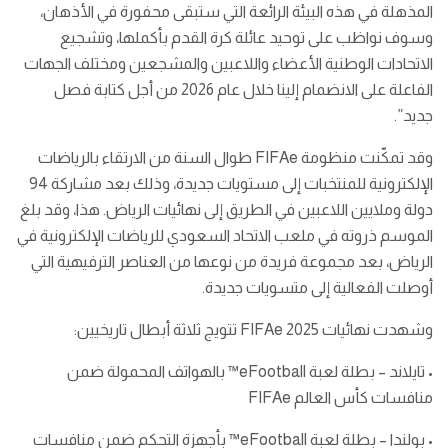
المذهلة في هذه البيئة الرائعة التي ستبقى محفورة في الأذهان،
وسوف نواظب على توحيد عائلة كرة القدم بأكملها، وتشجيع
الاتحادات الوطنية الأعضاء واللاعبين والمشجعين ومختلف الجهات
الفاعلة على الانضمام إلينا خلال عام 2026 من أجل كتابة فصل
جديد”.
وقد تمكّنت منظومة FIFAe طوال السنة من الارتقاء بالرياضات
الإلكترونية للمنتخبات إلى مستويات جديدة، وذلك بعد مشاركة 94
دولة وملايين اللاعبين في الطريق إلى نهائيات الرياض. هذا، وقد بلغ
الموسم ذروته في ملعب الاتحاد السعودي للرياضات الإلكترونية في
الرياض، بعد مجموعة فريدة من نوعها من العناصر الترفيهية التي
أوصلت الفعالية إلى متسويات جديدة.
وشهدت نهائيات FIFAe 2025 تتويج ثلاثة أبطال تاريخيين:
• تايلاند – بطلة لعبة eFootball™ بالهواتف المحمولة ضمن
منافسات كأس العالم FIFAe
• بولندا – بطلة لعبة eFootball™ بأجهزة التحكم ضمن منافسات