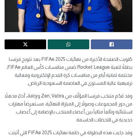
طُويت الصفحة الأخيرة من نهائيات FIFAe 2025 بعد تتويج فرنسا
بطلةً للعبة Rocket League ضمن منافسات كأس العالم FIFAe،
مختتمة ثمانية أيام من منافسات كرة القدم الإلكترونية وفعالية
ترفيهية عالية المستوى في العاصمة السعودية الرياض.
وقد قدّم منتخب فرنسا المؤلّف من Zen, Vatira وJuicy، أداءً مذهلاً
من دور المجموعات وصولاً إلى المباراة النهائية، مستعرضاً مهارات
استثنائية وتآلفاً مثالياً بين أعضاء المنتخب بالإضافة إلى أعصاب
حديدية في اللحظات الحاسمة.
وقد جاءت هذه البطولة في خاتمة نهائيات FIFAe 2025 التي أثبتت