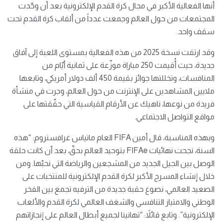
أنها الفعالية الأكبر في مجال كرة القدم الإلكترونية بعد أن وحّدت
المجتمعات من حول العالم وجمعت عدداً من ألقاب كرة القدم تحت
سقف واحد.
وقد ارتقت نسخة 2025 من هذه الفعالية بمستوى اللعبة إلى آفاق
جديدة، حيث أُقيمت 250 مباراة موزّعة على ثمانية أيّام من
المنافسات، وتخللتها جوائز بقيمة 450 ألف دولار أمريكي، وتابعها
ملايين المشاهدين على الإنترنت من حول العالم، وجرت في منشأة
فريدة من نوعها، ناهيك عن الأرقام القياسية التي حقّقتها على
مواقع التواصل الاجتماعي.
وبهذه المناسبة، قال أمين FIFA العام ماتياس غرافستروم: “هذه
السنة، نجحت نهائيات FIFAe بتوحيد العالم بحقّ، بعد أن كانت حلقة
الوصل بين الجيل الجديد من المشجعين والرياضة التي نحبّها. ومن
خلال إنشاء المسرح الأكبر لكرة القدم الإلكترونية للمنتخبات على
الصعيد العالمي، نصوغ حقبة جديدة من الترفيه تجمع بين الفخر
الوطني والامتياز التنافسي والشغف العالمي لكرة القدم والألعاب
الإلكترونية”. وتابع قائلاً: “تهانينا لجميع أبطال العالم على إنجازاتهم