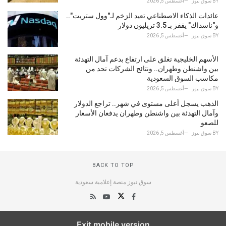
BY
سوق نيوز
أغسطس 5, 2026
عائدات الذكاء الاصطناعي تعيد الزخم لـ"وول ستريت"..
و"ناسداك" يقفز بـ 3.5 تريليون دولار
BY
سوق نيوز
أغسطس 5, 2026
الأسهم الخليجية تغلق على ارتفاع بدعم آمال التهدئة
بين واشنطن وطهران.. ونتائج الشركات تحد من
مكاسب السوق السعودية
BY
سوق نيوز
أغسطس 5, 2026
الذهب يسجل أعلى مستوى في شهر.. تراجع الدولار
وآمال التهدئة بين واشنطن وطهران يدفعان الأسعار
للصعو
BY
سوق نيوز
أغسطس 5, 2026
BACK TO TOP
سوق نيوز منصة إعلامية سعودية
Exit mobile version