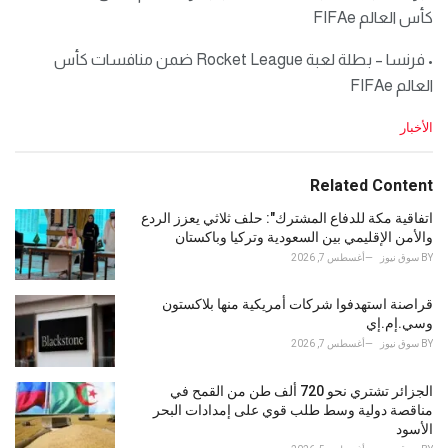
كأس العالم FIFAe
• فرنسا – بطلة لعبة Rocket League ضمن منافسات كأس
العالم FIFAe
C
الأخبار
a
t
e
Related Content
g
o
اتفاقية مكة للدفاع المشترك": حلف ثلاثي يعزز الردع
r
والأمن الإقليمي بين السعودية وتركيا وباكستان
i
BY
سوق نيوز
أغسطس 7, 2026
e
s
قراصنة استهدفوا شركات أمريكية منها بلاكستون
:
وسي.إم.إي
BY
سوق نيوز
أغسطس 7, 2026
الجزائر تشتري نحو 720 ألف طن من القمح في
مناقصة دولية وسط طلب قوي على إمدادات البحر
الأسود