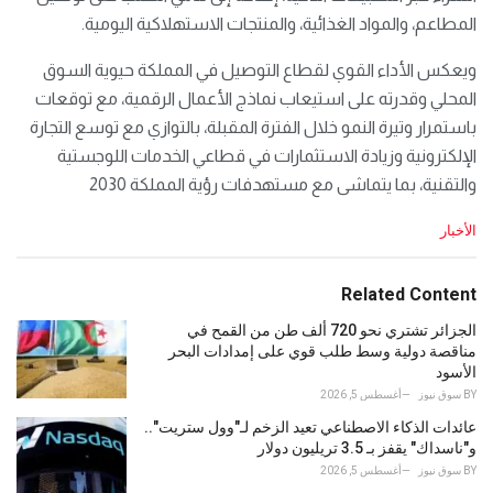
المطاعم، والمواد الغذائية، والمنتجات الاستهلاكية اليومية.
ويعكس الأداء القوي لقطاع التوصيل في المملكة حيوية السوق
المحلي وقدرته على استيعاب نماذج الأعمال الرقمية، مع توقعات
باستمرار وتيرة النمو خلال الفترة المقبلة، بالتوازي مع توسع التجارة
الإلكترونية وزيادة الاستثمارات في قطاعي الخدمات اللوجستية
والتقنية، بما يتماشى مع مستهدفات رؤية المملكة 2030
C
الأخبار
a
t
e
Related Content
g
o
الجزائر تشتري نحو 720 ألف طن من القمح في
r
مناقصة دولية وسط طلب قوي على إمدادات البحر
i
الأسود
e
BY
سوق نيوز
أغسطس 5, 2026
s
عائدات الذكاء الاصطناعي تعيد الزخم لـ"وول ستريت"..
:
و"ناسداك" يقفز بـ 3.5 تريليون دولار
BY
سوق نيوز
أغسطس 5, 2026