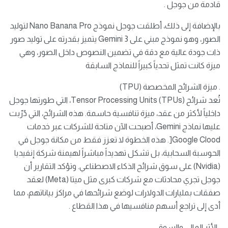
قادمة من جوجل .
بالإضافة إلى ذلك، أطلقت جوجل نموذج Nano Banana Pro لتوليد
الصور، وهو نموذج مبني على Gemini 3 يتميز بقدرته على توليد صور
ذات جودة عالية مع دقة في تضمين النصوص داخل الصور، وهي
ميزة كانت تمثل تحدياً كبيراً للنماذج السابقة
. ميزة الشرائح المخصصة (TPU)
تُعد شرائح Tensor Processing Units (TPUs)، التي طورتها جوجل
داخلياً لأكثر من عقد، ميزة تنافسية حاسمة. هذه الشرائح، التي دُرّبت
عليها نماذج Gemini، أصبحت الآن متاحة للشركات عبر خدمات
Google Clood[. هذه الخطوة لا تعزز فقط من مكانة جوجل في
الحوسبة السحابية، بل تشكل تهديداً مباشراً لهيمنة شركة إنفيديا
(Nvidia) على سوق شرائح الذكاء الاصطناعي. وتؤكد التقارير أن
جوجل تجري محادثات مع شركات كبرى مثل ميتا (Meta) لعقد
صفقات بمليارات الدولارات لوضع شرائحها في مراكز بياناتهم، مما
أدى إلى تراجع أسهم منافسيها في هذا القطاع .
. الأثر المالي والسوقي