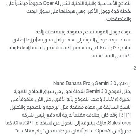
النماذج الأساسية والبنية التحتية، تشن OpenAI هجوماً مباشراً على
نقطة قوة جوجل الأكبر، وهي هيمنتها على سوق البحث
والمتصفحات.
عودة جوجل القوية: نماذج متفوقة وبنية تحتية رائدة
تستند عودة جوجل القوية إلى عدة عوامل محورية، أبرزها إطلاق
نماذج ذكاء اصطناعي متقدمة والاستفادة من استثماراتها طويلة
الأمد في البنية التحتية
. إطلاق Gemini 3.0 و Nano Banana Pro
يمثل نموذج Gemini 3.0 نقطة تحول في سباق النماذج اللغوية
الكبيرة (LLMs). وُصف النموذج بأنه الأقوى حتى الآن، متفوقاً على
النسخ السابقة في مهام معقدة مثل البرمجة والتصميم والتحليل
[1] [3]. وقد كان إطلاقه مقنعاً لدرجة أنه دفع رئيس شركة
Salesforce، مارك بينيوف، إلى التحول عن استخدام ChatGPT، كما
حذر رئيس OpenAI، سام ألتمان، موظفيه من “رياح معاكسة”