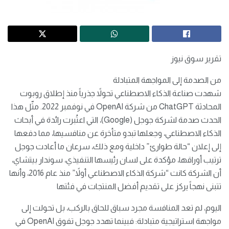
تقرير سوق نيوز
من الصدمة إلى المواجهة المتبادلة
شهدت صناعة الذكاء الاصطناعي تحولاً جذرياً منذ إطلاق روبوت
المحادثة ChatGPT من شركة OpenAI في نوفمبر 2022. مثّل هذا
الحدث صدمة لشركة جوجل (Google)، التي اعتُبرت رائدة في أبحاث
الذكاء الاصطناعي، وجعلها تبدو متأخرة عن منافسيها، مما دفعها
إلى إعلان “حالة طوارئ” داخلية ومع ذلك، سرعان ما أعادت جوجل
ترتيب أوراقها، مؤكدة على لسان رئيسها التنفيذي، سوندار بيتشاي،
أن الشركة كانت “شركة الذكاء الاصطناعي أولاً” منذ عام 2016، وأنها
تتبنى نهجاً يركز على تقديم أفضل المنتجات في فئتها
اليوم، لم تعد المنافسة مجرد سباق للحاق بالركب، بل تحولت إلى
مواجهة استراتيجية متبادلة: فبينما تهدد جوجل تفوق OpenAI في