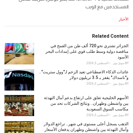
المستخدمين مع الويب
C
الأخبار
a
t
e
Related Content
g
o
الجزائر تشتري نحو 720 ألف طن من القمح في
r
مناقصة دولية وسط طلب قوي على إمدادات البحر
i
الأسود
e
BY
سوق نيوز
أغسطس 5, 2026
s
عائدات الذكاء الاصطناعي تعيد الزخم لـ"وول ستريت"..
:
و"ناسداك" يقفز بـ 3.5 تريليون دولار
BY
سوق نيوز
أغسطس 5, 2026
الأسهم الخليجية تغلق على ارتفاع بدعم آمال التهدئة
بين واشنطن وطهران.. ونتائج الشركات تحد من
مكاسب السوق السعودية
BY
سوق نيوز
أغسطس 5, 2026
الذهب يسجل أعلى مستوى في شهر.. تراجع الدولار
وآمال التهدئة بين واشنطن وطهران يدفعان الأسعار