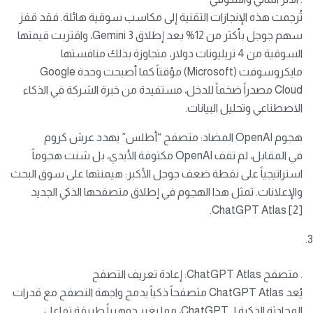
تُرجمت هذه الإنجازات التقنية إلى مكاسب سوقية هائلة. فقد قفز
سهم جوجل بأكثر من 12% بعد إطلاق Gemini 3، واقتربت قيمتها
السوقية من 4 تريليونات دولار، متجاوزة بذلك منافستها
مايكروسوفت (Microsoft) مؤقتاً كما أصبحت وحدة Google
Cloud مصدراً ضخماً للدخل، مستفيدة من خبرة الشركة في الذكاء
الاصطناعي وتحليل البيانات.
هجوم OpenAI المضاد: متصفح “أطلس” يهدد عرش كروم
في المقابل، لم تقف OpenAI مكتوفة الأيدي، بل شنت هجوماً
استراتيجياً على نقطة ضعف جوجل الأكبر: هيمنتها على سوق البحث
والإعلانات. تمثل هذا الهجوم في إطلاق متصفحها الذكي الجديد
ChatGPT Atlas [2].
. متصفح ChatGPT Atlas: إعادة تعريف التصفح
يُعد ChatGPT Atlas متصفحاً ذكياً يدمج واجهة التصفح مع قدرات
المحادثة الذكية لـ ChatGPT، مما يغير جوهرياً طريقة تفاعل