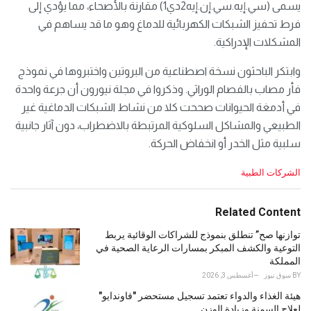
يسمى (سي.إيه.سي.إن.إيه2دي1) مقارنة بالأصحاء، ‌مما ⁠يؤدي إلى
فرط تحفيز الشبكات الكهربائية للدماغ وهو ما قد يساهم في
المشكلات الإدراكية.
وابتكر الباحثون نسخة اصطناعية من البروتين واختبروها في نموذج
فأر مصاب بالفصام الوراثي. ​وذكروا في مجلة ​نيورون أن ⁠جرعة واحدة
في أدمغة الحيوانات صححت كلا من نشاط الشبكات الدماغية غير
الطبيعي والمشاكل ​السلوكية المرتبطة بالاضطراب، دون آثار جانبية
سلبية ​مثل ⁠الخدر أو انخفاض الحركة.
C
الشركات الطبية
a
t
e
Related Content
g
o
توازنها صح” تنطلق بنموذج للشراكات الوقائية يربط
r
التوعية والكشف المبكر بمسارات الرعاية الصحية في
i
المملكة
e
BY
سوق نيوز
أغسطس 3, 2026
s
هيئة الغذاء والدواء تعتمد تسجيل مستحضر "فاوندايو"
:
لعلاج السمنة وزيادة الوزن