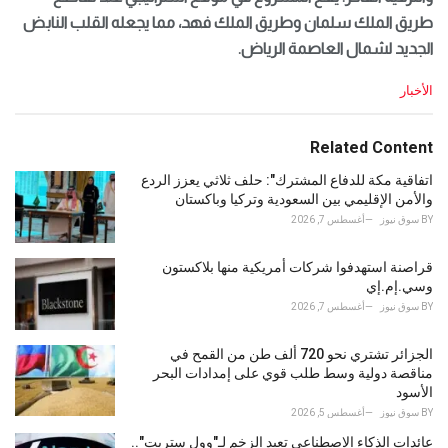
طريق الملك سلمان وطريق الملك فهد، مما يجعله القلب النابض
الجديد لشمال العاصمة الرياض.
C
الأخبار
a
t
e
Related Content
g
o
اتفاقية مكة للدفاع المشترك": حلف ثلاثي يعزز الردع
r
والأمن الإقليمي بين السعودية وتركيا وباكستان
i
BY
سوق نيوز
أغسطس 7, 2026
e
s
قراصنة استهدفوا شركات أمريكية منها بلاكستون
:
وسي.إم.إي
BY
سوق نيوز
أغسطس 7, 2026
الجزائر تشتري نحو 720 ألف طن من القمح في
مناقصة دولية وسط طلب قوي على إمدادات البحر
الأسود
BY
سوق نيوز
أغسطس 5, 2026
عائدات الذكاء الاصطناعي تعيد الزخم لـ"وول ستريت"..