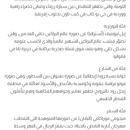
اللونية، والتي تظهر التناقض بين سيارة زرقاء ومباني خضراء زاهية
ووردية في حي بو كاب في كيب تاون بجنوب إفريقيا.
فئة البورتريه
إيل ليونتيف (أستراليا) عن صورة عالم البراكين حافي القدمين، والتي
تصوّر فيليب، عالم البراكين الشهير عالمياً والذي اكتسب علومه
بشكل ذاتي، وهو يقف فوق قنبلة صخرية بركانية في جزيرة تانا في
فانواتو.
فئة من الشارع
جوليا بيساجرويا (إيطاليا) عن صورة بعنوان بين السطور، وهي صورة
فوتوغرافية عفوية وكوميدية بالأبيض والأسود لعائلة في منطقة
إيجل رود بالنرويج، تظهر تعابير وجوههم الفكاهية وهم يتأملون
المنظر الطبيعي.
فئة السفر
ميجومي موراكامي (اليابان) عن صورتها المتوهجة التي التقطت
مهرجان أباريه النابض بالحياة؛ حيث يقفز الرجال في النهر وسط