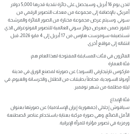
لندن يوم 16 أبريل، وسيحصل على جائزة نقدية قدرها 5,000 دولار
أمريكي، بالإضافة إلى مجموعة من معدات التصوير الرقمي من
سوني. وسيتم عرض مجموعة مختارة من الصور الفائزة والمرشحة
للفوز ضمن معرض جوائز سوني العالمية للتصوير الفوتوغرافي الذي
تستضيفه سومرست هاوس من 17 أبريل إلى 4 مايو 2026، قبل
انتقاله إلى مواقع أخرى.
الفائزون في فئات المسابقة المفتوحة لهذا العام هم:
فئة العمارة
ماركوس نارتيجارفي (السويد) عن صورته لمصنع الورق في مدينة
أوبولا السويدية، محاطاً بطبقات من الظلال والخرسانة والغيوم، في
ليلة مظلمة من شهر نوفمبر.
فئة الإبداع
سيافوش إجلالي (جمهورية إيران الإسلامية) عن صورتها بعنوان
الأمل الضائع، وهي صورة مركبة بعناية باستخدام عناصر مُصطنعة
ورمزية في تصوير مؤثرة للمرأة الإيرانية.