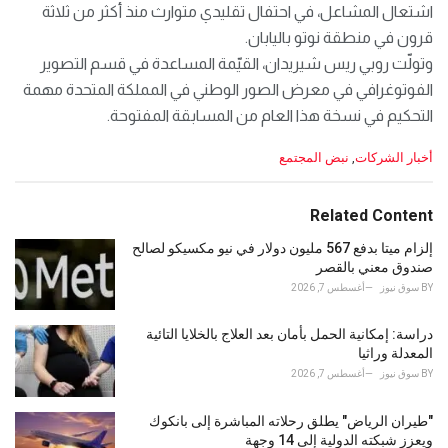
اشتعال المشاعل، في احتفال تقليدي متوارث منذ أكثر من ثلاثة
قرون في منطقة نوتو باليابان.
وتولّت روبي ريس شيريدان، القيّمة المساعدة في قسم التصوير
الفوتوغرافي في معرض الصور الوطني في المملكة المتحدة مهمة
التحكيم في نسخة هذا العام من المسابقة المفتوحة.
C
أخبار الشركات
,
نبض المجتمع
a
t
e
Related Content
g
o
إلزام ميتا بدفع 567 مليون دولار في نيو مكسيكو لصالح
r
صندوق معني بالقصر
i
BY
سوق نيوز
أغسطس 7, 2026
e
s
دراسة: إمكانية الحمل بأمان بعد العلاج بالخلايا التائية
:
المعدلة وراثيا
BY
سوق نيوز
أغسطس 7, 2026
"طيران الرياض" يطلق رحلاته المباشرة إلى بانكوك
ويعزز شبكته الدولية إلى 14 وجهة