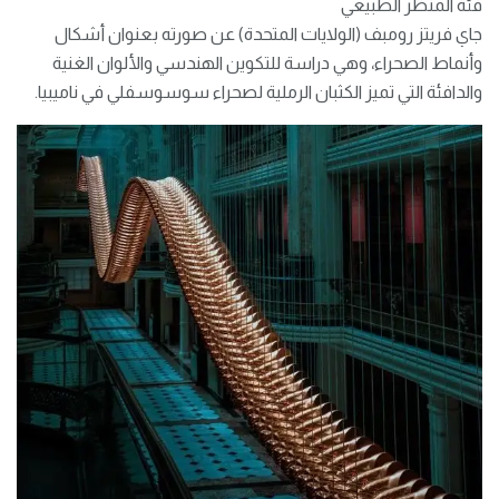
فئة المنظر الطبيعي
جاي فريتز رومبف (الولايات المتحدة) عن صورته بعنوان أشكال
وأنماط الصحراء، وهي دراسة للتكوين الهندسي والألوان الغنية
والدافئة التي تميز الكثبان الرملية لصحراء سوسوسفلي في ناميبيا.