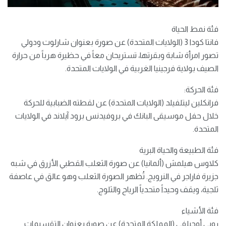
فئة نمط الحياة
فانتا كودا 3 (الولايات المتحدة) عن صورة بعنوان شارلوت ودولي
تصور امرأة شابة وبقرتها، تستريحان معاً في حظيرة هرباً من حرارة
الصيف بولاية فرجينيا الغربية في الولايات المتحدة.
فئة الحركة:
فرانكلين ليتلفيلد (الولايات المتحدة) عن لقطته الضبابية للحركة
خلال حفل موسيقى البانك في بروفيدنس برود آيلاند في الولايات
المتحدة.
فئة الطبيعة والحياة البرية
كلاوس هيلمش (ألمانيا) عن صورة الثعلب القطبي الأزرق في شبه
جزيرة فاراجر في النرويج. تُظهر الصورة الثعلب وهو عالق في عاصفة
ثلجية، ويقف وحيداً متحدياً الرياح والثلوج.
فئة الأشياء
روبي أوجيلفي (المملكة المتحدة) عن صورة بعنوان التقسيمات