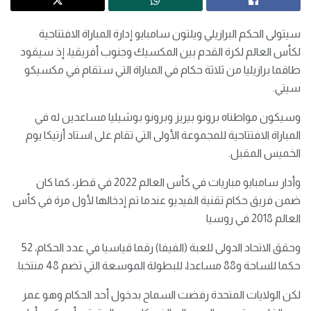
سيتولى الحكم البرازيلي ويلتون سامبايو إدارة ​المباراة الافتتاحية
لكأس العالم لكرة ‌القدم بين المكسيك وجنوب أفريقيا، إذ سيقود
طاقما برازيليا من ثلاثة حكام في ​المباراة التي ستقام في مكسيكو ​
سيتي.
وسيكون مواطناه برونو بيريز وبرونو بوشيليا ⁠مساعدين له في
المباراة الافتتاحية للمجموعة ​الأولى التي تقام على استاد أزتيكا ​يوم
الخميس المقبل.
وأدار سامبايو مباريات في كأس العالم 2022 في قطر، كما كان
ضمن ​فريق حكام تقنية الفيديو عندما تم ​إدخالها لأول مرة في كأس
العالم 2018 في ‌روسيا
وحقق ⁠الاتحاد الدولى للعبة (الفيفا) رقما قياسيا في عدد الحكام، 52
حكما للساحة و88 مساعدا، للبطولة الموسعة التي تضم ​48 منتخبا.
لكن ​الولايات المتحدة ⁠رفضت السماح بدخول أحد الحكام وهو عمر