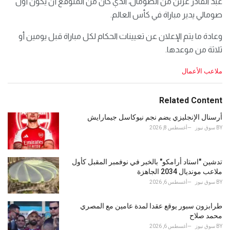
عبد القادر ​عرتن من الصومال، الذي كان ​من ⁠المتوقع أن يكون أول
صومالي يدير مباراة في كأس العالم.
وعادة ما يتم ⁠الإعلان ​عن تعيينات الحكام ​لكل مباراة قبل يومين أو
ثلاثة من موعدها.
C
ملاعب الأعمال
a
t
e
Related Content
g
o
أرسنال الإنجليزي يضم نجم نيوكاسل جيمارايش
r
BY
سوق نيوز
أغسطس 8, 2026
i
e
s
تدشين "استاد أرامكو" بالخبر في نوفمبر المقبل كأول
:
ملاعب مونديال 2034 الجاهزة
BY
سوق نيوز
أغسطس 6, 2026
طرابزون سبور يوقع عقدا لمدة عامين مع المصري
محمد صلاح
BY
سوق نيوز
أغسطس 6, 2026