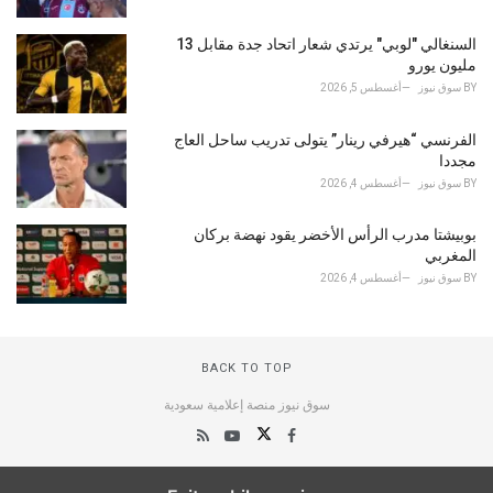
السنغالي "لوبي" يرتدي شعار اتحاد جدة مقابل 13
مليون يورو
BY
سوق نيوز
أغسطس 5, 2026
الفرنسي “هيرفي رينار” يتولى تدريب ساحل العاج
مجددا
BY
سوق نيوز
أغسطس 4, 2026
بوبيشتا مدرب الرأس الأخضر يقود نهضة بركان
المغربي
BY
سوق نيوز
أغسطس 4, 2026
BACK TO TOP
سوق نيوز منصة إعلامية سعودية