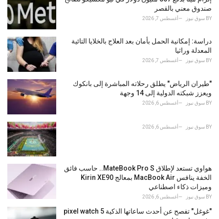
r
صندوق معني بالقصر
i
BY
سوق نيوز
أغسطس 7, 2026
e
s
دراسة: إمكانية الحمل بأمان بعد العلاج بالخلايا التائية
:
المعدلة وراثيا
BY
سوق نيوز
أغسطس 7, 2026
"طيران الرياض" يطلق رحلاته المباشرة إلى بانكوك
ويعزز شبكته الدولية إلى 14 وجهة
BY
سوق نيوز
أغسطس 6, 2026
BY
سوق نيوز
أغسطس 6, 2026
هواوي تستعد لإطلاق MateBook Pro S.. حاسب فائق
الخفة ينافس MacBook Air بمعالج Kirin XE90
وميزات ذكاء اصطناعي
BY
سوق نيوز
أغسطس 6, 2026
"غوغل" تفصح عن أحدث ساعاتها الذكية pixel watch 5