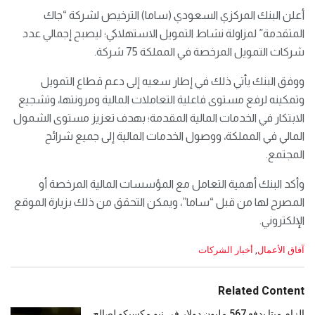
أعلن البنك المركزي السعودي (ساما) الترخيص لشركة “جاك
المتقدمة” لمزاولة نشاط التمويل الاستهلاكي؛ ليصبح إجمالي عدد
شركات التمويل المرخصة في المملكة 75 شركة.
ووفق البنك يأتي ذلك في إطار سعيه إلى دعم قطاع التمويل
وتمكينه لرفع مستوى فاعلية التعاملات المالية ومرونتها، وتشجيع
الابتكار في الخدمات المالية المقدمة؛ بهدف تعزيز مستوى الشمول
المالي في المملكة، ووصول الخدمات المالية إلى جميع شرائح
المجتمع.
وأكد البنك أهمية التعامل مع المؤسسات المالية المرخصة أو
المصرح لها من قبل “ساما”، ويمكن التحقق من ذلك بزيارة الموقع
الإلكتروني.
C
آفاق الأعمال
,
أخبار الشركات
a
t
e
Related Content
g
o
إلزام ميتا بدفع 567 مليون دولار في نيو مكسيكو لصالح