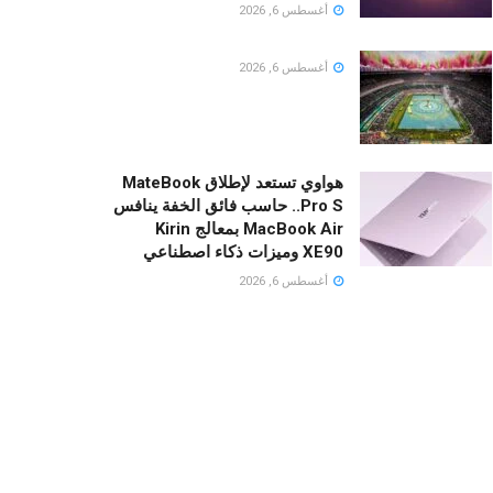
أغسطس 6, 2026
أغسطس 6, 2026
هواوي تستعد لإطلاق MateBook
Pro S.. حاسب فائق الخفة ينافس
MacBook Air بمعالج Kirin
XE90 وميزات ذكاء اصطناعي
أغسطس 6, 2026