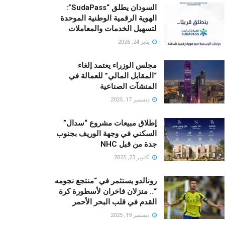
السودان يطلق “SudaPass”:
الهوية الرقمية الوطنية الموحدة
لتسهيل الخدمات والمعاملات
يناير 24, 2026
مجلس الوزراء يعتمد إلغاء
“المقابل المالي” للعمالة في
المنشآت الصناعية
ديسمبر 17, 2025
إطلاق مبيعات مشروع “سدال”
السكني في وجهة الوريف بجنوب
جدة من قبل NHC
أكتوبر 23, 2025
رونالدو يستثمر في “منتجع نجومه
“.. منزلان فاخران لأسطورة كرة
القدم في قلب البحر الأحمر
ديسمبر 19, 2025