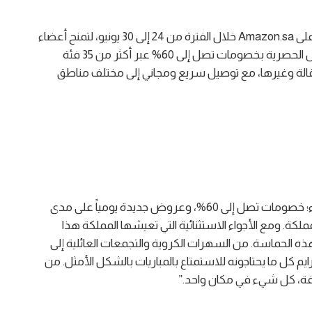
: تنطلق عروض برايم داي على Amazon.sa خلال الفترة من 24 إلى 30 يونيو، لتمنح أعضاء
برايم إمكانية الوصول إلى مئات الآلاف من العروض الحصرية بخصومات تصل إلى 60% عبر أكثر من 35 فئة
 البقالة وغيرها، مع توصيل سريع ومجاني إلى مختلف مناطق
برايم داي هذا العام يتمحور حول قيمة حقيقية للعملاء؛ خصومات تصل إلى 60%، وعروض جديدة يومياً على مدى
كة. ومع الأجواء الاستثنائية التي تعيشها المملكة هذا
ذه الحماسة. من السهرات الكروية والتجمعات العائلية إلى
ايم كل ما يحتاجونه للاستمتاع بالمباريات بالشكل الأمثل. من
افة، كل شيء في مكان واحد.”