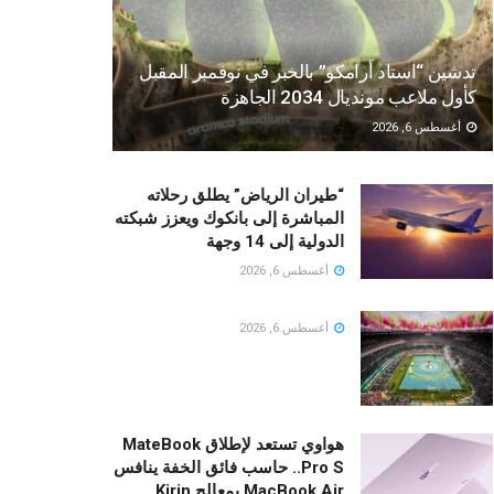
تدشين “استاد أرامكو” بالخبر في نوفمبر المقبل
كأول ملاعب مونديال 2034 الجاهزة
أغسطس 6, 2026
“طيران الرياض” يطلق رحلاته
المباشرة إلى بانكوك ويعزز شبكته
الدولية إلى 14 وجهة
أغسطس 6, 2026
أغسطس 6, 2026
هواوي تستعد لإطلاق MateBook
Pro S.. حاسب فائق الخفة ينافس
MacBook Air بمعالج Kirin