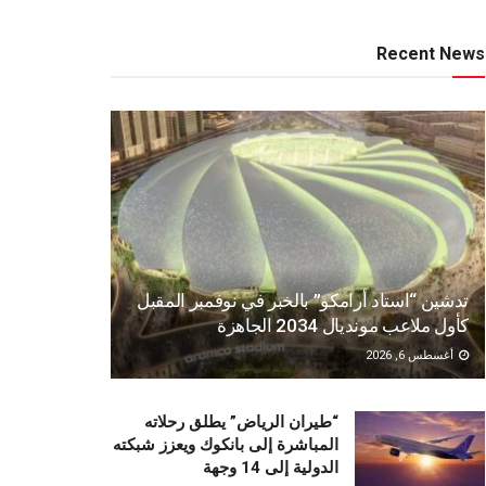
Recent News
تدشين “استاد أرامكو” بالخبر في نوفمبر المقبل
كأول ملاعب مونديال 2034 الجاهزة
أغسطس 6, 2026
“طيران الرياض” يطلق رحلاته
المباشرة إلى بانكوك ويعزز شبكته
الدولية إلى 14 وجهة