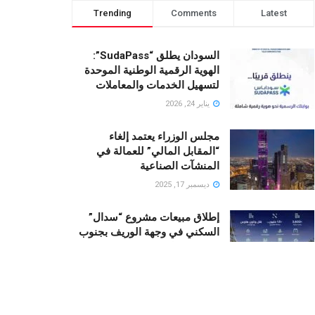
Trending
Comments
Latest
السودان يطلق “SudaPass”:
الهوية الرقمية الوطنية الموحدة
لتسهيل الخدمات والمعاملات
يناير 24, 2026
مجلس الوزراء يعتمد إلغاء
“المقابل المالي” للعمالة في
المنشآت الصناعية
ديسمبر 17, 2025
إطلاق مبيعات مشروع “سدال”
السكني في وجهة الوريف بجنوب
جدة من قبل NHC
أكتوبر 23, 2025
رونالدو يستثمر في “منتجع نجومه
“.. منزلان فاخران لأسطورة كرة