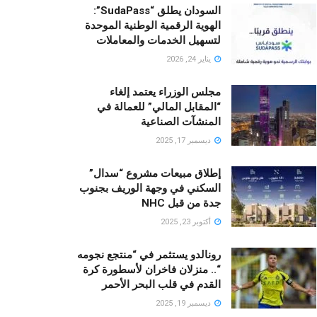
السودان يطلق “SudaPass”:
الهوية الرقمية الوطنية الموحدة
لتسهيل الخدمات والمعاملات
يناير 24, 2026
مجلس الوزراء يعتمد إلغاء
“المقابل المالي” للعمالة في
المنشآت الصناعية
ديسمبر 17, 2025
إطلاق مبيعات مشروع “سدال”
السكني في وجهة الوريف بجنوب
جدة من قبل NHC
أكتوبر 23, 2025
رونالدو يستثمر في “منتجع نجومه
“.. منزلان فاخران لأسطورة كرة
القدم في قلب البحر الأحمر
ديسمبر 19, 2025