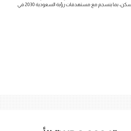
نمط الحياة النشط، ودعم جاذبية المدينة للاستثمار والسكن، بما ينسجم مع مستهدفات رؤية السعودية 2030 في