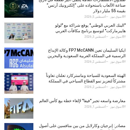
r
صناعة الألعاب باستحواذه على “إلكترونيك آرتس”
i
بقيمة 55 مليار دولار
e
BY
سوق نيوز
أغسطس 5, 2026
s
"البنك العربي الوطني" يوقع شراكة مع "لولو
:
هايبرماركت" لتوسيع برنامج مكافآت العربي
BY
سوق نيوز
أغسطس 3, 2026
ايكيا السليمان تعين FP7 McCANN وكالة الإبداع
الرسمية في المملكة العربية السعودية والبحرين
BY
سوق نيوز
أغسطس 2, 2026
الهيئة السعودية للسياحة وماستركارد تعلنان تعاوناً
مشتركاً لتعزيز نمو القطاع السياحي في المملكة
BY
سوق نيوز
أغسطس 2, 2026
معارضة واسعه تجبر "فيفا" لإلغاء خطة بيع كأس العالم
BY
سوق نيوز
أغسطس 1, 2026
مصادر: إنرجيان وكارلايل من بين منافسين على أصول