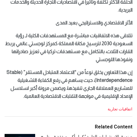
الحلقة الأكثر تكلفة وتأثيراً في اقتصاديات التجارة الحديثة والخدمات
البريدية.
الأثر الاقتصادي والاستراتيجي بعيد المدى
تتلاقى هذه الاتفاقيات مباشرة مع المستهدفات الكلية لـ رؤية
السعودية 2030 لترسيخ مكانة المملكة كمركز لوجستي عالمي يربط
القارات الثلاث، بالتكامل مع مستهدفات تركيا في تعزيز صادراتها
ونفوذها اللوجستي
إن هذا التعاون يخلق نوعاً من “الاعتماد المتبادل المستقر” (Stable
Interdependence)، حيث يساهم في رفع الكفاءة التشغيلية
للمشاريع العملاقة الجاري تنفيذها، ويضمن مرونة أكبر لسلاسل
الإمداد الإقليمية في مواجهة التقلبات الاقتصادية العالمية.
C
اتفاقيات تجارية
a
t
e
Related Content
g
o
صندوق الاستثمارات العامة يُكمل أكبر صفقة في تاريخ