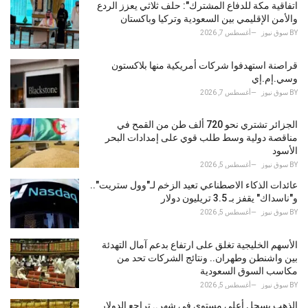
o
اتفاقية مكة للدفاع المشترك": حلف ثلاثي يعزز الردع
r
والأمن الإقليمي بين السعودية وتركيا وباكستان
i
BY
سوق نيوز
أغسطس 7, 2026
e
s
قراصنة استهدفوا شركات أمريكية منها بلاكستون
:
وسي.إم.إي
BY
سوق نيوز
أغسطس 7, 2026
الجزائر تشتري نحو 720 ألف طن من القمح في
مناقصة دولية وسط طلب قوي على إمدادات البحر
الأسود
BY
سوق نيوز
أغسطس 5, 2026
عائدات الذكاء الاصطناعي تعيد الزخم لـ"وول ستريت"..
و"ناسداك" يقفز بـ 3.5 تريليون دولار
BY
سوق نيوز
أغسطس 5, 2026
الأسهم الخليجية تغلق على ارتفاع بدعم آمال التهدئة
بين واشنطن وطهران.. ونتائج الشركات تحد من
مكاسب السوق السعودية
BY
سوق نيوز
أغسطس 5, 2026
الذهب يسجل أعلى مستوى في شهر.. تراجع الدولار