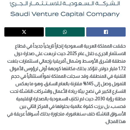
حققت المملكة العربية السعودية إنجازاً تاريخياً جديداً في قطاع
الاستثمار الجريء خلال عام 2025، حيث تربعت على صدارة دول
منطقة الشرق الأوسط وشمال أفريقيا بإجمالي استثمارات بلغت
1.72 مليار دولار، لتؤكد بذلك مكانتها كوجهة أولى لرؤوس الأموال
التقنية في المنطقة، وقد سجلت المملكة نمواً استثنائياً في حجم
التمويل وصل إلى 145% مقارنة بالعام السابق، وهو ما يعكس
التسارع الكبير في نضج بيئة ريادة الأعمال والشركات الناشئة تحت
مظلة رؤية 2030، حيث لم تكتفِ السعودية بالصدارة الإقليمية
فحسب، بل برزت كقوة عالمية بحلولها في المركز الثاني بين
الأسواق الناشئة خلف سنغافورة، متجاوزة بذلك أسواقاً عريقة في
هذا المجال.