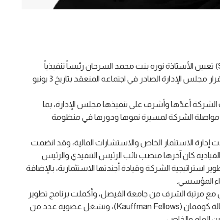
أعلنت الشركة السعودية للاستثمار الجريء (SVC) تعيين الأستاذة نوره بنت محمد السرحان رئيساً تنفيذياً
للشركة، اعتباراً من 1 يوليو 2026م، وذلك بموجب قرار مجلس الإدارة الصادر في اجتماعه المنعقد بتاريخ 3 يونيو
ت الشركة أعدّها وأشرف على تنفيذها مجلس الإدارة، بما
 مواصلة الشركة لمسيرة نموها ودورها في منظومة
 إدارة الاستثمار الخاص والاستشارات المالية، وقد انضمت
ً من المناصب القيادية كان آخرها منصب نائب الرئيس التنفيذي والرئيس
 استراتيجية الشركة وقيادة أجندتها الاستثمارية، بالإضافة
داء المؤسسي.
ال مع مرتبة الشرف من جامعة الفيصل، وأكملت برنامج تطوير
القيادة في كلية هارفارد للأعمال، وهي حاصلة على زمالة كوفمان (Kauffman Fellows)، وتشغل عضوية عدد من
ن العام والخاص.