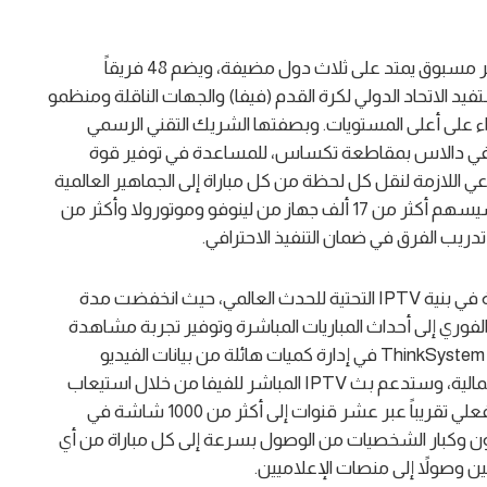
بينما يستعد أكبر حدث رياضي في العالم لنطاق غير مسبوق يمتد على ثلاث دول مضيفة، ويضم 48 فريقاً
رات مشجع، سيستفيد الاتحاد الدولي لكرة القدم (فيفا) والجهات الناقلة ومنظمو
 على أعلى المستويات. وبصفتها الشريك التقني الرسمي
لي في دالاس بمقاطعة تكساس، للمساعدة في توفير قوة
ي اللازمة لنقل كل لحظة من كل مباراة إلى الجماهير العالمية
ودعم أوسع عملية بث في تاريخ كأس العالم فيفا. وسيسهم أكثر من 17 ألف جهاز من لينوفو وموتورولا وأكثر من
ساهمت حلول لينوفو التقنية في تقليل زمن الاستجابة في بنية IPTV التحتية للحدث العالمي، حيث انخفضت مدة
الفوري إلى أحداث المباريات المباشرة وتوفير تجربة مشاهدة
أكثر تزامناً. وستساعد خوادم وتقنية لينوفو ThinkSystem SR635 V3 في إدارة كميات هائلة من بيانات الفيديو
المباشر الواردة من الملاعب في جميع أنحاء أمريكا الشمالية، وستدعم بث IPTV المباشر للفيفا من خلال استيعاب
ومعالجة وتوزيع جميع محتويات المباريات في الوقت الفعلي تقريباً عبر عشر قنوات إلى أكثر من 1000 شاشة في
ن وكبار الشخصيات من الوصول بسرعة إلى كل مباراة من أي
 وصولاً إلى منصات الإعلاميين.