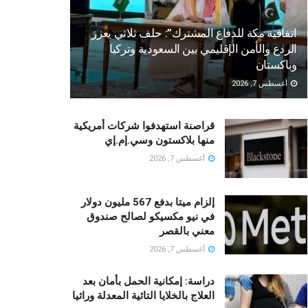
اتفاقية مكة للدفاع المشترك”: حلف ثلاثي يعزز
الردع والأمن الإقليمي بين السعودية وتركيا
وباكستان
أغسطس 7, 2026
قراصنة استهدفوا شركات أمريكية
منها بلاكستون وسي.إم.إي
أغسطس 7, 2026
إلزام ميتا بدفع 567 مليون دولار
في نيو مكسيكو لصالح صندوق
معني بالقصر
أغسطس 7, 2026
دراسة: إمكانية الحمل بأمان بعد
العلاج بالخلايا التائية المعدلة وراثيا