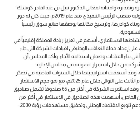
تقديره وامتنانه لمعالي الدكتور نبيل بن عبدالقادر كوشك
على ما بذله من جهود كبيرة وإسهامات نوعية خلال توليه منصب الرئيس التنفيذي منذ عام 2019م، حيث كان له دور
اء كوادرها، وترسيخ مكانتها بوصفها صانع سوق رئيسياً
لسعودية.
شاطها الاستثماري، أسهم في تعزيز ريادة المملكة إقليمياً في
على إعداد خطة التعاقب الوظيفي لقيادات الشركة التي جاء
اً في بناء القيادات وضمان استدامة الأداء. وأكد المجلس أن
كة من خلال استمرار عضويته في مجلس الإدارة.
 المملكة، وقد أسهمت استراتيجيتها خلال السنوات الماضية في تصدّر
المملكة لدول المنطقة في حجم الاستثمار الجريء للعام الثالث على التوالي خلال عام 2025م، مع نمو حجم الاستثمار
الجريء في المملكة بنحو 26 ضعفاً مقارنة بعام 2018م. وقد استثمرت الشركة في أكثر من 65 صندوقاً تشمل صناديق
لدين الخاص، أسهمت هذه الصناديق في الاستثمار في أكثر من