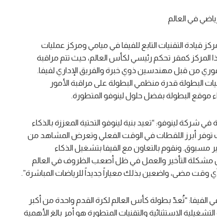
ياضي في العالم
ركز قيادة التقنيات التابع للفيفا في ميامي ومركز عمليات
 كأس العالم فيفا 2026. ويعمل هذا المركز كمقر تحكم رئيسي لكأس العالم، حيث تتم مراقبة
 فوري من قبل مهندسين ذوي خبرة والفريق الإداري لفيفا.
يات البطولة قدرة منظمي البطولة على مراقبة الأمور
ء موقع البطولة بفضل حلول لينوفو المتطورة.
في شركة لينوفو: “تعيد بنية لينوفو التحتية المعززة بالذكاء
ث توفر أبرز اللقطات في الوقت الفعلي وتعرض المشاهد من
ير مسبوق. ونقوم بالتعاون مع الفيفا بتشغيل الذكاء
ل مشكلة التأخير والعمل في ظل أصعب الظروف في العالم
وقت مضى، واضعين بذلك معياراً جديداً للرياضات المباشرة”.
الفيفا: “تُعدّ بطولة كأس العالم لكرة القدم واحدة من أكبر
 التشغيلية الاستثنائية والتقنيات المتطورة هو أمر بالغ الأهمية