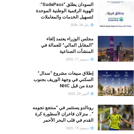
السودان يطلق “SudaPass”:
الهوية الرقمية الوطنية الموحدة
لتسهيل الخدمات والمعاملات
يناير 24, 2026
مجلس الوزراء يعتمد إلغاء
“المقابل المالي” للعمالة في
المنشآت الصناعية
ديسمبر 17, 2025
إطلاق مبيعات مشروع “سدال”
السكني في وجهة الوريف بجنوب
جدة من قبل NHC
أكتوبر 23, 2025
رونالدو يستثمر في “منتجع نجومه
“.. منزلان فاخران لأسطورة كرة
القدم في قلب البحر الأحمر
ديسمبر 19, 2025