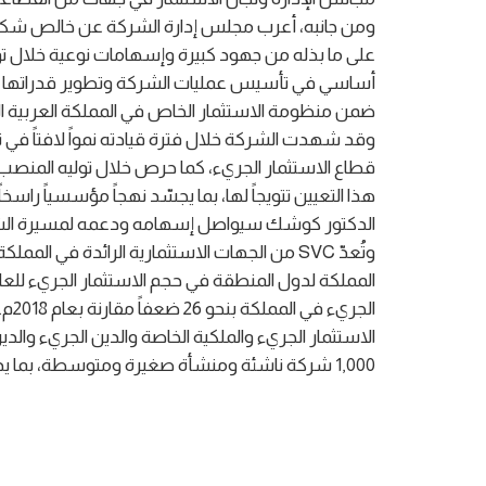
ومن جانبه، أعرب مجلس إدارة الشركة عن خالص شكره و
أساسي في تأسيس عمليات الشركة وتطوير قدراتها وبن
ضمن منظومة الاستثمار الخاص في المملكة العربية ا
وقد شهدت الشركة خلال فترة قيادته نمواً لافتاً في ن
قطاع الاستثمار الجريء، كما حرص خلال توليه المنصب 
هذا التعيين تتويجاً لها، بما يجسّد نهجاً مؤسسياً راسخ
الدكتور كوشك سيواصل إسهامه ودعمه لمسيرة الشر
وتُعدّ SVC من الجهات الاستثمارية الرائدة في
الاستثمار الجريء والملكية الخاصة والدين الجريء وا
1,000 شركة ناشئة ومنشأة صغيرة ومتوسطة، بما يدعم تنويع الاقتصاد الوطني وتحقيق مستهدفات رؤية 2030.