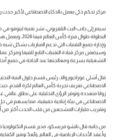
مركز تحكم ذكي يعمل بالذكاء الاصطناعي لأكبر حدث ر
سيتم إلى جانب البث التلفزيوني، نشر تقنية لينوفو في م
البطولة طوال فترة
وإدارة جميع التقنيات التي تدعم المباريات بشكل شبه
وسيضمن مركز قيادة التقنيات التابع للفيفا ومركز عمل
التشغيلية بسرعة ومعالجتها عند الحاجة في جميع أنحا
قال آشلي غوراخبوروالا، رئيس قسم حلول البنية التحتية 
الاصطناعي تعريف تجربة كأس العالم لكرة القدم، حي
زوايا متعددة وتوفر الرؤى التحليلية على نطاق عالمي غ
الاصطناعي في بيئة إنتاجية حقيقية، مما يسهم في ح
وتقريب مليارات المشجعين من قلب الحدث أكثر من أي 
من جانبه قال ناتشو فريسكو، مدير قسم التكنولوجيا في 
وأعقد الأحداث الرياضية في العالم. ويُعدّ توفير الكفاءة