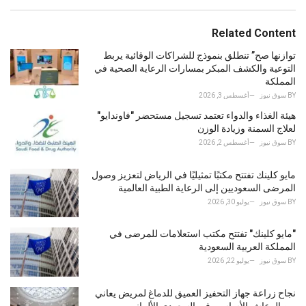
a
t
e
Related Content
g
o
توازنها صح” تنطلق بنموذج للشراكات الوقائية يربط
r
التوعية والكشف المبكر بمسارات الرعاية الصحية في
i
المملكة
e
BY
سوق نيوز
أغسطس 3, 2026
s
هيئة الغذاء والدواء تعتمد تسجيل مستحضر "فاوندايو"
:
لعلاج السمنة وزيادة الوزن
BY
سوق نيوز
أغسطس 2, 2026
مايو كلينك تفتتح مكتبًا تمثيليًا في الرياض لتعزيز وصول
المرضى السعوديين إلى الرعاية الطبية العالمية
BY
سوق نيوز
يوليو 30, 2026
"مايو كلينك" تفتتح مكتب استعلامات للمرضى في
المملكة العربية السعودية
BY
سوق نيوز
يوليو 22, 2026
نجاح زراعة جهاز التحفيز العميق للدماغ لمريض يعاني