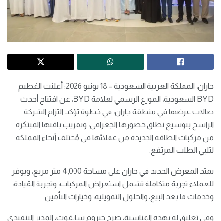
جازان، المملكة العربية السعودية – 18 يونيو 2026: أعلنت الفطيم
BYD السعودية، الموزع الرسمي لعلامة BYD، عن افتتاح أحدث
صالات عرضها في منطقة جازان، في خطوة تؤكد التزام الشركة
الراسخ بتوسيع نطاق حضورها الجغرافي، وتقريب باقتها المبتكرة
من مركبات الطاقة الجديدة من عملائها في مُختلف أنحاء المملكة
لتلبي الطلب المرتفع.
يمتد المعرض الجديد في جازان على مساحة 4,000 متر مربع، ويوفر
للعملاء تجربة متكاملة تشمل استعراض المركبات، وتجربة القيادة،
وخدمات ما بعد البيع، والحلول التمويلية، وخيارات التأمين.
وفي تعليق له بهذه المناسبة، صرح جيروم سايقوت، المدير التنفيذي