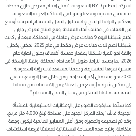
لشركة الفطيم BYD السعودية: “يمثل افتتاح معرض جازان محطة
جديدة في مسيرة توسعنا ونمونا في المملكة العربية السعودية،
ويعكس التزامنا الراسخ بإتاحة حلول التنقل المستدام لشريحة أوسع
من العملاء في مختلف أنحاء المملكة. ومع افتتاح معرض جازان،
تضم شبكتنا اليوم 9 صالات عرض عاملة في المملكة. فبعد أن كانت
شبكتنا تضم ثلاث صالات عرض فقط في عام 2025، نمضي بخطى
واثقة نحو تنمية شبكتنا بمقدار خمسة أضعاف بحلول نهاية عام
2026، بما يجسد التزامنا طويل الأمد تجاه المملكة، وثقتنا الراسخة في
مسيرة نموها المتسارعة، ودعمنا لمستهدفات رؤية السعودية
2030 نحو مستقبل أكثر استدامة. ومن خلال هذا التوسع، نسعى
إلى تمكين شريحة أوسع من العملاء من الاستفادة من تقنياتنا
المتقدمة وحلولنا المبتكرة في مجال التنقل المستدام.”
كما سلّط سايقوت الضوء على الإمكانيات الاستيعابية للمنشأة
الجديدة قائلاً: “يمتد المركز الجديد على مساحة تبلغ 4,000 متر مربع،
وقد تم تصميمه وتجهيزه وفق أعلى المعايير العالمية ليكون وجهة
متكاملة. وتتيح هذه المساحة الاستثنائية لعملائنا فرصة استكشاف