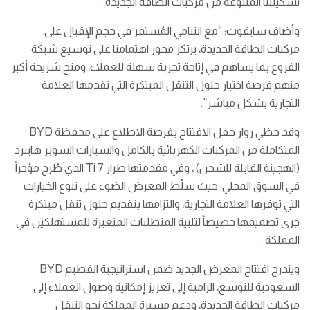
تشكيلتنا المتنوعة من مركبات الطاقة الجديدة.
وأضاف سايقوت: “مع التنامي المُستمر في حجم الإقبال على
مركبات الطاقة الجديدة، يرتكز محور اهتمامنا على توسيع شبكة
الفروع بما يساهم في إتاحة تجربة سهلة للعملاء، ومنح شريحة أكبر
منهم فرصة اختبار حلول التنقل المبتكرة التي تقدمها العلامة
التجارية بشكل مباشر”.
وقد حظي زوار حفل الافتتاح بفرصة الاطلاع على محفظة BYD
المتكاملة من المركبات الكهربائية بالكامل والسيارات السوبر هايبرد
(الهجينة القابلة للشحن) ، وفي مقدمتها طراز Ti 7 الذي طُرح مؤخراً
في السوق المحلي؛ حيث سلّط المعرض الضوء على تنوع الخيارات
التي توفرها العلامة التجارية، والتزامها بتقديم حلول تنقل مبتكرة
جرى تصميمها خصيصاً لتلبية المتطلبات المتغيرة للمستهلكين في
المملكة.
ويندرج افتتاح المعرض الجديد ضمن استراتيجية الفطيم BYD
السعودية للتوسع، الرامية إلى تعزيز إمكانية وصول العملاء إلى
مركبات الطاقة الجديدة، ودعم مسيرة المملكة نحو التنقل