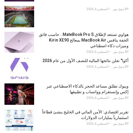
s
:
BY
سوق نيوز
أغسطس 6, 2026
هواوي تستعد لإطلاق MateBook Pro S.. حاسب فائق
الخفة ينافس MacBook Air بمعالج Kirin XE90
وميزات ذكاء اصطناعي
BY
سوق نيوز
أغسطس 6, 2026
أكوا" تعلن نتائجها المالية للنصف الأول من عام 2026
BY
سوق نيوز
أغسطس 6, 2026
ويبوك تطلق مساعد الحجز بالذكاء الاصطناعي عبر
إكس وإنستغرام وواتساب و تطبيقها
BY
سوق نيوز
أغسطس 6, 2026
تقرير اقتصادي: الأمن المائي في الخليج ينشئ قطاعاً
استثمارياً بمليارات الدولارات
BY
سوق نيوز
أغسطس 6, 2026