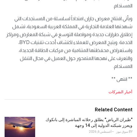
المستدام.
ويأتي افتتاح معرض جازان امتداداً لسلسلة من المستجدات التي
شهدتها العلامة التجارية في المملكة العربية السعودية، تشمل
إطلاق طرازات جديدة ومواصلة التوسع في شبكة المعارض ومراكز
الخدمة. ويتيح المعرض للعملاء اكتشاف أحدث تقنيات BYD،
واستعراض محفظتها المتنامية من مركبات الطاقة الجديدة،
والتعرف على نهجها المتمحور حول العميل في مجال التنقل
المستدام.
** انتهى **
C
أخبار الشركات
a
t
e
Related Content
g
o
"طيران الرياض" يطلق رحلاته المباشرة إلى بانكوك
r
ويعزز شبكته الدولية إلى 14 وجهة
i
BY
سوق نيوز
أغسطس 6, 2026
e