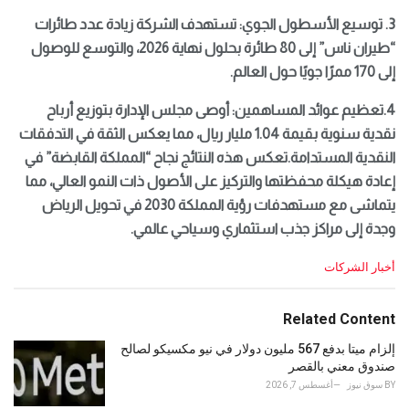
3.
توسيع الأسطول الجوي: تستهدف الشركة زيادة عدد طائرات
“طيران ناس” إلى 80 طائرة بحلول نهاية 2026، والتوسع للوصول
إلى 170 ممرًا جويًا حول العالم.
4.تعظيم عوائد المساهمين: أوصى مجلس الإدارة بتوزيع أرباح
نقدية سنوية بقيمة 1.04 مليار ريال، مما يعكس الثقة في التدفقات
النقدية المستدامة.تعكس هذه النتائج نجاح “المملكة القابضة” في
إعادة هيكلة محفظتها والتركيز على الأصول ذات النمو العالي، مما
يتماشى مع مستهدفات رؤية المملكة 2030 في تحويل الرياض
وجدة إلى مراكز جذب استثماري وسياحي عالمي.
C
أخبار الشركات
a
t
e
Related Content
g
o
إلزام ميتا بدفع 567 مليون دولار في نيو مكسيكو لصالح
r
صندوق معني بالقصر
i
BY
سوق نيوز
أغسطس 7, 2026
e