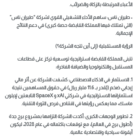
الأعباء المرتبطة بالزكاة والضرائب.
• طيران ناس: ساهم الأداء التشغيلي القوي لشركة “طيران ناس”
(التي تمتلك فيها المملكة القابضة حصة كبرى) في دعم النتائج
الإجمالية.
الرؤية المستقبلية (إلى أين تتجه الشركة؟)
تتبنى المملكة القابضة استراتيجية توسعية تركز على قطاعات
المستقبل والتكنولوجيا والضيافة الفاخرة:
1.
الاستثمار في الذكاء الاصطناعي: كشفت الشركة عن أثر مالي
إيجابي ضخم (يُقدر بـ 11.6 مليار ريال) في حقوق المساهمين نتيجة
استثماراتها الاستراتيجية في شركتي xAI و SpaceX التابعتين لإيلون
ماسك، مما يعكس رؤيتها في اقتناص فرص الثورة التقنية.
2.
تطوير الوجهات الكبرى: أكدت الشركة التزامها بمشروع برج جدة
(أطول برج في العالم)، مع توقعات باكتماله في عام 2028، ليكون
أيقونة سياحية واقتصادية عالمية.