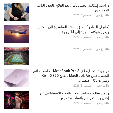
s
دراسة: إمكانية الحمل بأمان بعد العلاج بالخلايا التائية
:
المعدلة وراثيا
BY
سوق نيوز
أغسطس 7, 2026
"طيران الرياض" يطلق رحلاته المباشرة إلى بانكوك
ويعزز شبكته الدولية إلى 14 وجهة
BY
سوق نيوز
أغسطس 6, 2026
BY
سوق نيوز
أغسطس 6, 2026
هواوي تستعد لإطلاق MateBook Pro S.. حاسب فائق
الخفة ينافس MacBook Air بمعالج Kirin XE90
وميزات ذكاء اصطناعي
BY
سوق نيوز
أغسطس 6, 2026
ويبوك تطلق مساعد الحجز بالذكاء الاصطناعي عبر
إكس وإنستغرام وواتساب و تطبيقها
BY
سوق نيوز
أغسطس 6, 2026