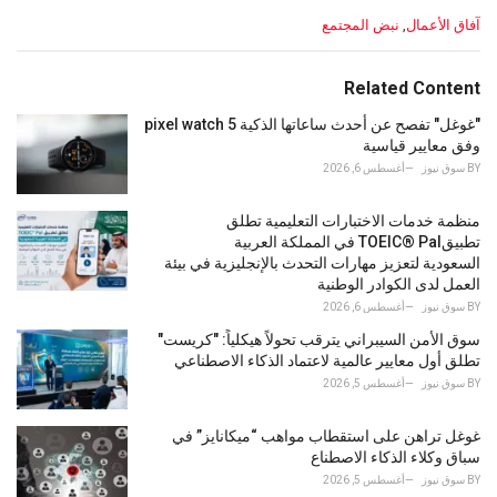
C
آفاق الأعمال
,
نبض المجتمع
a
t
e
Related Content
g
o
"غوغل" تفصح عن أحدث ساعاتها الذكية pixel watch 5
r
وفق معايير قياسية
i
BY
سوق نيوز
أغسطس 6, 2026
e
s
منظمة خدمات الاختبارات التعليمية تطلق
:
تطبيقTOEIC® Pal في المملكة العربية
السعودية لتعزيز مهارات التحدث بالإنجليزية في بيئة
العمل لدى الكوادر الوطنية
BY
سوق نيوز
أغسطس 6, 2026
سوق الأمن السيبراني يترقب تحولاً هيكلياً: "كريست"
تطلق أول معايير عالمية لاعتماد الذكاء الاصطناعي
BY
سوق نيوز
أغسطس 5, 2026
غوغل تراهن على استقطاب مواهب “ميكانايز” في
سباق وكلاء الذكاء الاصطناع
BY
سوق نيوز
أغسطس 5, 2026