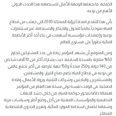
الكفاءة، ما يجعلها الوجهة الأمثل لاستضافة هذا الحدث الدولي
الأهم من نوعه.
يأتي هذا التقدم امتداداً لرؤية المملكة 2030 التي جعلت من قطاع
المياه نموذجاً عالمياً للتحول والابتكار والاستدامة، عبر استثمارات
نوعية وإصلاحات مؤسسية أسهمت في بناء أحد أكثر الأنظمة
المائية تطوراً على مستوى العالم.
ومن المتوقع أن يشهد المؤتمر زيادة في عدد المشاركين تتجاوز
50% مقارنة بالنسخة السابقة، حيث يشارك أكثر من 10 آلاف شخص
من 140 دولة، و250 متحدثًا و150 جهة عارضة، في أكبر تجمع عالمي
من نوعه في قطاع المياه يضم صناع القرار، والمشغلين،
والمستثمرين، والباحثين، وشركات التقنية، ورواد الأعمال، وقادة
الصناعة. في الوقت نفسه تولي نسخة هذا العام من المؤتمر
اهتمامًا خاصًا بمحور حوكمة المياه، من خلال حشد الجهات
التنظيمية والمؤسسات المعنية من أجل وضع أطر وسياسات مرنة
وشفافة لضمان استدامة الموارد المائية، وتعزيز الجدوى الاقتصادية
للقطاع.