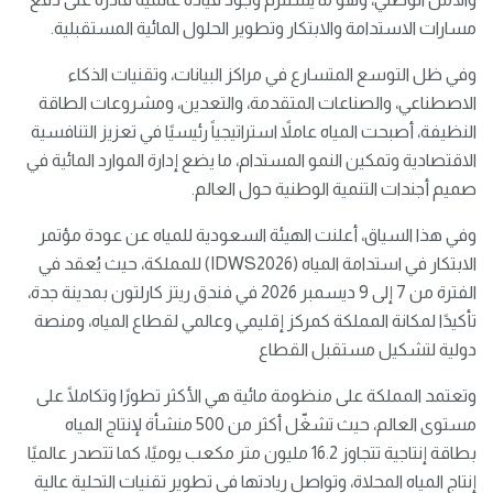
مسارات الاستدامة والابتكار وتطوير الحلول المائية المستقبلية.
وفي ظل التوسع المتسارع في مراكز البيانات، وتقنيات الذكاء
الاصطناعي، والصناعات المتقدمة، والتعدين، ومشروعات الطاقة
النظيفة، أصبحت المياه عاملاً استراتيجياً رئيسيًا في تعزيز التنافسية
الاقتصادية وتمكين النمو المستدام، ما يضع إدارة الموارد المائية في
صميم أجندات التنمية الوطنية حول العالم.
وفي هذا السياق، أعلنت الهيئة السعودية للمياه عن عودة مؤتمر
الابتكار في استدامة المياه (IDWS2026) للمملكة، حيث يُعقد في
الفترة من 7 إلى 9 ديسمبر 2026 في فندق ريتز كارلتون بمدينة جدة،
تأكيدًا لمكانة المملكة كمركز إقليمي وعالمي لقطاع المياه، ومنصة
دولية لتشكيل مستقبل القطاع
وتعتمد المملكة على منظومة مائية هي الأكثر تطورًا وتكاملًا على
مستوى العالم، حيث تشغّل أكثر من 500 منشأة لإنتاج المياه
بطاقة إنتاجية تتجاوز 16.2 مليون متر مكعب يوميًا، كما تتصدر عالميًا
إنتاج المياه المحلاة، وتواصل ريادتها في تطوير تقنيات التحلية عالية