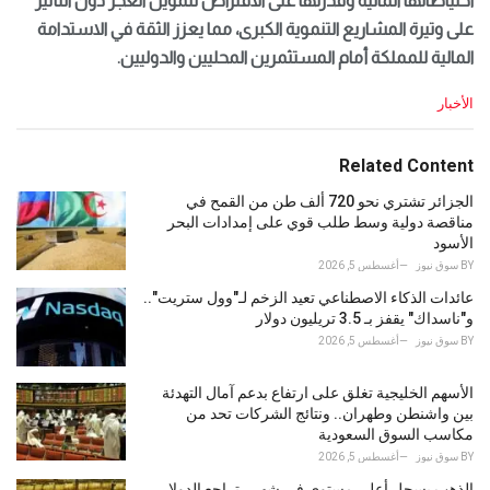
احتياطاتها المالية وقدرتها على الاقتراض لتمويل العجز دون التأثير
على وتيرة المشاريع التنموية الكبرى، مما يعزز الثقة في الاستدامة
المالية للمملكة أمام المستثمرين المحليين والدوليين.
C
الأخبار
a
t
e
Related Content
g
o
الجزائر تشتري نحو 720 ألف طن من القمح في
r
مناقصة دولية وسط طلب قوي على إمدادات البحر
i
الأسود
e
BY
سوق نيوز
أغسطس 5, 2026
s
عائدات الذكاء الاصطناعي تعيد الزخم لـ"وول ستريت"..
:
و"ناسداك" يقفز بـ 3.5 تريليون دولار
BY
سوق نيوز
أغسطس 5, 2026
الأسهم الخليجية تغلق على ارتفاع بدعم آمال التهدئة
بين واشنطن وطهران.. ونتائج الشركات تحد من
مكاسب السوق السعودية
BY
سوق نيوز
أغسطس 5, 2026
الذهب يسجل أعلى مستوى في شهر.. تراجع الدولار