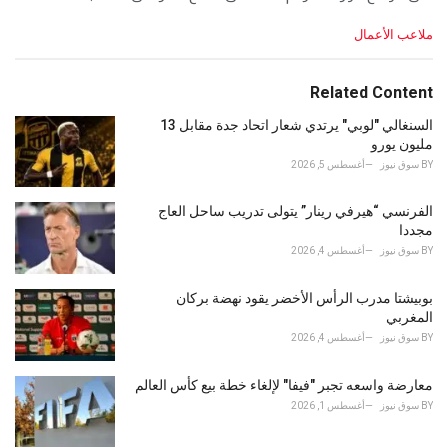
C
ملاعب الأعمال
a
t
e
Related Content
g
o
السنغالي "لوبي" يرتدي شعار اتحاد جدة مقابل 13
r
مليون يورو
i
BY
سوق نيوز
أغسطس 5, 2026
e
s
الفرنسي “هيرفي رينار” يتولى تدريب ساحل العاج
:
مجددا
BY
سوق نيوز
أغسطس 4, 2026
بوبيشتا مدرب الرأس الأخضر يقود نهضة بركان
المغربي
BY
سوق نيوز
أغسطس 4, 2026
معارضة واسعه تجبر "فيفا" لإلغاء خطة بيع كأس العالم
BY
سوق نيوز
أغسطس 1, 2026