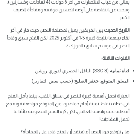
يعاني من غياب الانتصارات في آخر 6 جولات (4 تعادلات وخسارتين)،
ويبحث عن انتفاضة على أرضه لتحسين موقعه ومفاجأة الضيف
الكبير.
التاريخ الحديث
بين الفريقين يميل لمصلحة النصر، حيث فاز في آخر
لقاء بينهما بنتيجة كبيرة 5-1 في أكتوبر 2025، لكن الفتح سبق وفاجأ
النصر في موسم سابق بالفوز 3-2.
القنوات الناقلة
:
قناة ثمانية
(SSC 8) الناقل الحصري لدوري روشن
المعلق المتوقع:
جعفر الصليح
(حسب بعض التقارير)
المباراة تحمل أهمية كبيرة للنصر في سباق اللقب، بينما يأمل الفتح
في خطف نقاط ثمينة أمام جماهيره. من المتوقع مواجهة قوية مع
أفضلية فنية واضحة للعالمي، لكن كرة القدم السعودية دائمًا ما
تحمل المفاجآت!
هل تتوقع فوز النصر أم تعتقد أن الفتح قادر على المفاجأة؟