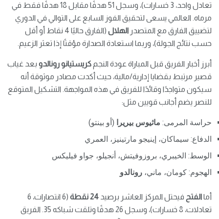
تعادل واحد، 3 خسارات)، وسجل 51 هدفًا مقابل 18 هدفًا فقط في
مرماه. العالمي يسعى لتحقيق الفوز السابع على التوالي في الدوري
لتضييق الفارق مع المتصدر
الهلال
(الفارق حاليًا 4 نقاط أو أقل
حسب نتائج الجولة)، وربما استعادة الصدارة مؤقتًا إذا تعثر الزعيم.
أبرز أخبار الفريق قبل المباراة عودة النجم
كريستيانو رونالدو
بعد غياب
قصير مرتبط بقضايا إدارية/مالية، حيث أكدت مصادر موثوقة أنه
سيكون متواجدًا وقائدًا للفريق في هذه المواجهة. التشكيل المتوقع
للنصر يضم أجانب قويين مثل:
حراسة المرمى:
ماثيوس بيريرا
(أو بينتو)
الدفاع: سيماكان، إينيجو مارتينيز، العمري
الوسط: الخيبري، بروزوفيتش، أنجيلو، جواو فيليكس
الهجوم: كومان، ماني،
رونالدو
أما
الفتح
فيحتل المركز العاشر برصيد
24 نقطة
(6 انتصارات، 6
تعادلات، 8 خسارات)، وسجل 26 هدفًا وتلقت شباكه 35. الفريق