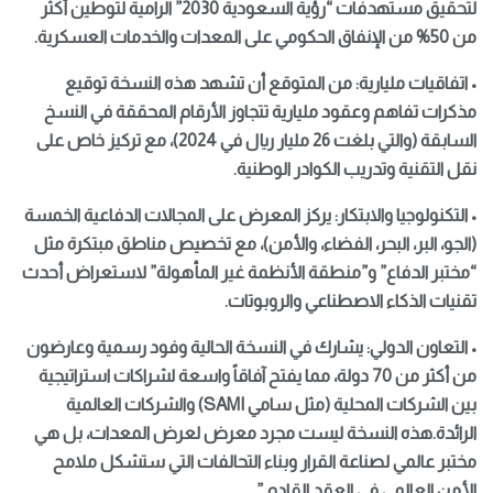
لتحقيق مستهدفات “رؤية السعودية 2030” الرامية لتوطين أكثر
من 50% من الإنفاق الحكومي على المعدات والخدمات العسكرية.
• اتفاقيات مليارية: من المتوقع أن تشهد هذه النسخة توقيع
مذكرات تفاهم وعقود مليارية تتجاوز الأرقام المحققة في النسخ
السابقة (والتي بلغت 26 مليار ريال في 2024)، مع تركيز خاص على
نقل التقنية وتدريب الكوادر الوطنية.
• التكنولوجيا والابتكار: يركز المعرض على المجالات الدفاعية الخمسة
(الجو، البر، البحر، الفضاء، والأمن)، مع تخصيص مناطق مبتكرة مثل
“مختبر الدفاع” و”منطقة الأنظمة غير المأهولة” لاستعراض أحدث
تقنيات الذكاء الاصطناعي والروبوتات.
• التعاون الدولي: يشارك في النسخة الحالية وفود رسمية وعارضون
من أكثر من 70 دولة، مما يفتح آفاقاً واسعة لشراكات استراتيجية
بين الشركات المحلية (مثل سامي SAMI) والشركات العالمية
الرائدة.هذه النسخة ليست مجرد معرض لعرض المعدات، بل هي
مختبر عالمي لصناعة القرار وبناء التحالفات التي ستشكل ملامح
الأمن العالمي في العقد القادم.”