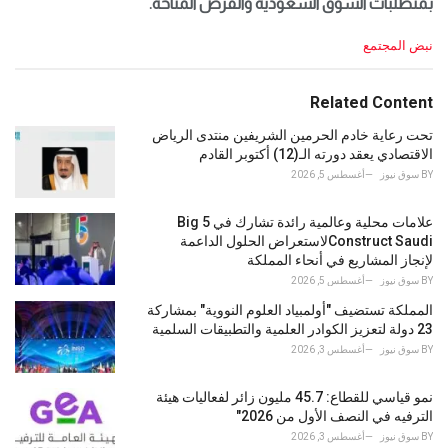
بمتطلبات السوق السعودية والفرص المتاحة.
C
نبض المجتمع
a
t
e
Related Content
g
o
تحت رعاية خادم الحرمين الشريفين منتدى الرياض
r
الاقتصادي يعقد دورته الـ(12) أكتوبر القادم
i
BY
سوق نيوز
أغسطس 5, 2026
e
s
علامات محلية وعالمية رائدة تشارك في Big 5
:
Construct Saudiلاستعراض الحلول الداعمة
لإنجاز المشاريع في أنحاء المملكة
BY
سوق نيوز
أغسطس 5, 2026
المملكة تستضيف "أولمبياد العلوم النووية" بمشاركة
23 دولة لتعزيز الكوادر العلمية والتطبيقات السلمية
BY
سوق نيوز
أغسطس 3, 2026
نمو قياسي للقطاع: 45.7 مليون زائر لفعاليات هيئة
الترفيه في النصف الأول من 2026"
BY
سوق نيوز
أغسطس 3, 2026