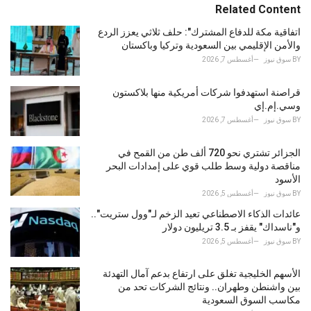
e
Related Content
g
o
اتفاقية مكة للدفاع المشترك": حلف ثلاثي يعزز الردع
r
والأمن الإقليمي بين السعودية وتركيا وباكستان
i
BY
سوق نيوز
أغسطس 7, 2026
e
s
قراصنة استهدفوا شركات أمريكية منها بلاكستون
:
وسي.إم.إي
BY
سوق نيوز
أغسطس 7, 2026
الجزائر تشتري نحو 720 ألف طن من القمح في
مناقصة دولية وسط طلب قوي على إمدادات البحر
الأسود
BY
سوق نيوز
أغسطس 5, 2026
عائدات الذكاء الاصطناعي تعيد الزخم لـ"وول ستريت"..
و"ناسداك" يقفز بـ 3.5 تريليون دولار
BY
سوق نيوز
أغسطس 5, 2026
الأسهم الخليجية تغلق على ارتفاع بدعم آمال التهدئة
بين واشنطن وطهران.. ونتائج الشركات تحد من
مكاسب السوق السعودية