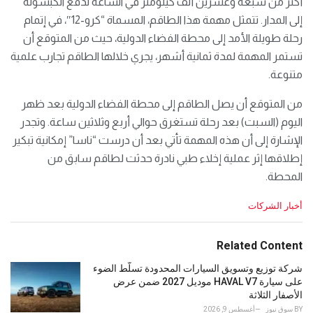
أكثر من سبعة وعشرين ألف كيلومتر في الساعة لدفع الكبسولة
إلى المدار. تتمثل مهمة هذا الطاقم، المسماة “كرو-12″، في إتمام
رحلة طويلة الأمد إلى محطة الفضاء الدولية، حيث من المتوقع أن
تستمر المهمة لمدة ثمانية أشهر، يجري خلالها الطاقم تجارب علمية
متنوعة.
من المتوقع أن يصل الطاقم إلى محطة الفضاء الدولية بعد ظهر
اليوم (السبت) بعد رحلة تستغرق حوالي أربع وثلاثين ساعة. وتجدر
الإشارة إلى أن هذه المهمة تأتي بعد أن درست “ناسا” إمكانية تبكير
إطلاقها إثر عملية إخلاء طبي نادرة حدثت لطاقم سابق من
المحطة.
C
أخبار الشركات
a
t
e
Related Content
g
o
شركة توزيع وتسويق السيارات المحدودة تسلّط الضوء
r
على سيارة HAVAL V7 موديل 2027 ضمن عرض
i
الأصفار الثلاثة
e
BY
سوق نيوز
أغسطس 9, 2026