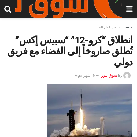
Home
أخبار الشركات
انطلاق “كرو-12” “سبيس إكس”
تُطلق صاروخاً إلى الفضاء مع فريق
دولي
By
سوق نيوز
6 أشهر Ago