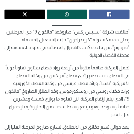
أطلقت شركة “سبيس إكس” صاروخها “فالكون 9” ذي المرحلتين،
وعلى قمته كبسولة “كرو دراجون” ذاتية التشغيل المسماة
“فيردوم”، من قاعدة كيب كانافيرال الفضائية في فلوريدا، متجهة إلى
محطة الفضاء الدولية.
تحمل المركبة طاقماً مكوناً من أربعة رواد فضاء يمثلون تعاوناً دولياً
في الفضاء، حيث يضم رائدي فضاء أمريكيين من وكالة الفضاء
الأمريكية “ناسا”، ورائد فضاء فرنسي من وكالة الفضاء الأوروبية
ورائد فضاء روسي من روسكوزموس. وقد انطلق الصاروخ “فالكون
9″، الذي يبلغ ارتفاع المركبة التي تعلوه ما يوازي خمسة وعشرين
طابقاً، وشوهد وهو يرتفع وسط سحب من البخار وكرة نار حمراء
قبل الفجر.
بعد حوالي تسع دقائق من الانطلاق، تسارع صاروخ المرحلة العليا إلى