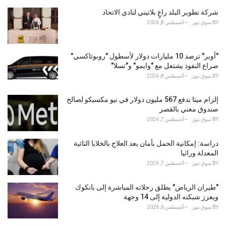
s
شركة تطوير البلد راعٍ بلاتيني لنادي الاتحاد
:
BY
سوق نيوز
أغسطس 8, 2026
"أوبر" ترصد 10 مليارات دولار لأسطول "روبوتاكسي"
صراع النفوذ يشتعل مع "وايمو" و"تسلا"
BY
سوق نيوز
أغسطس 8, 2026
إلزام ميتا بدفع 567 مليون دولار في نيو مكسيكو لصالح
صندوق معني بالقصر
BY
سوق نيوز
أغسطس 7, 2026
دراسة: إمكانية الحمل بأمان بعد العلاج بالخلايا التائية
المعدلة وراثيا
BY
سوق نيوز
أغسطس 7, 2026
"طيران الرياض" يطلق رحلاته المباشرة إلى بانكوك
ويعزز شبكته الدولية إلى 14 وجهة
BY
سوق نيوز
أغسطس 6, 2026