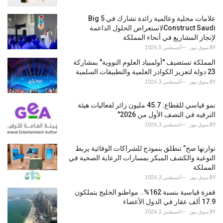
e
s
علامات محلية وعالمية رائدة تشارك في Big 5
:
Construct Saudiلاستعراض الحلول الداعمة
لإنجاز المشاريع في أنحاء المملكة
BY
سوق نيوز
أغسطس 5, 2026
المملكة تستضيف "أولمبياد العلوم النووية" بمشاركة
23 دولة لتعزيز الكوادر العلمية والتطبيقات السلمية
BY
سوق نيوز
أغسطس 3, 2026
نمو قياسي للقطاع: 45.7 مليون زائر لفعاليات هيئة
الترفيه في النصف الأول من 2026"
BY
سوق نيوز
أغسطس 3, 2026
توازنها صح” تنطلق بنموذج للشراكات الوقائية يربط
التوعية والكشف المبكر بمسارات الرعاية الصحية في
المملكة
BY
سوق نيوز
أغسطس 3, 2026
قفزة قياسية بنسبة 162%.. مواطنو الخليج يتملكون
17.9 ألف عقار في الدول الأعضاء
BY
سوق نيوز
أغسطس 2, 2026