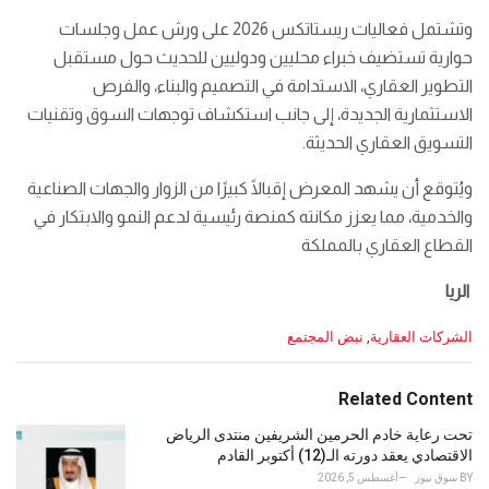
وتشتمل فعاليات ريستاتكس 2026 على ورش عمل وجلسات
حوارية تستضيف خبراء محليين ودوليين للحديث حول مستقبل
التطوير العقاري، الاستدامة في التصميم والبناء، والفرص
الاستثمارية الجديدة، إلى جانب استكشاف توجهات السوق وتقنيات
التسويق العقاري الحديثة.
ويُتوقع أن يشهد المعرض إقبالًا كبيرًا من الزوار والجهات الصناعية
والخدمية، مما يعزز مكانته كمنصة رئيسية لدعم النمو والابتكار في
القطاع العقاري بالمملكة
الريا
C
الشركات العقارية
,
نبض المجتمع
a
t
e
Related Content
g
o
تحت رعاية خادم الحرمين الشريفين منتدى الرياض
r
الاقتصادي يعقد دورته الـ(12) أكتوبر القادم
i
BY
سوق نيوز
أغسطس 5, 2026