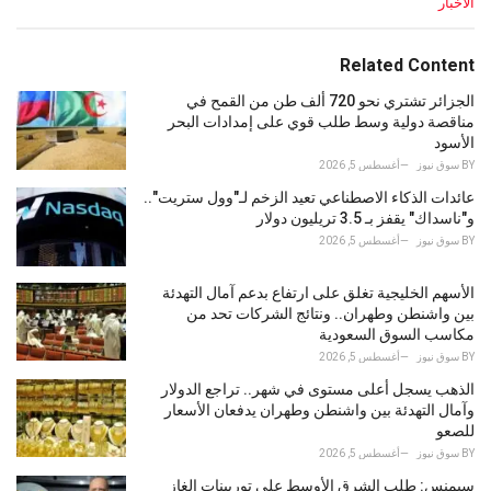
C
الأخبار
a
t
e
Related Content
g
o
الجزائر تشتري نحو 720 ألف طن من القمح في
r
مناقصة دولية وسط طلب قوي على إمدادات البحر
i
الأسود
e
BY
سوق نيوز
أغسطس 5, 2026
s
عائدات الذكاء الاصطناعي تعيد الزخم لـ"وول ستريت"..
:
و"ناسداك" يقفز بـ 3.5 تريليون دولار
BY
سوق نيوز
أغسطس 5, 2026
الأسهم الخليجية تغلق على ارتفاع بدعم آمال التهدئة
بين واشنطن وطهران.. ونتائج الشركات تحد من
مكاسب السوق السعودية
BY
سوق نيوز
أغسطس 5, 2026
الذهب يسجل أعلى مستوى في شهر.. تراجع الدولار
وآمال التهدئة بين واشنطن وطهران يدفعان الأسعار
للصعو
BY
سوق نيوز
أغسطس 5, 2026
سيمنس: طلب الشرق الأوسط على توربينات الغاز