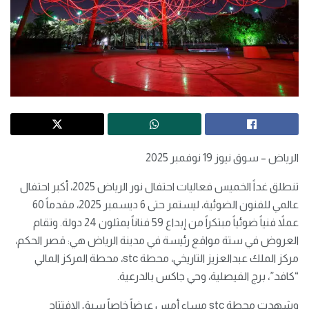
الرياض – سوق نيوز 19 نوفمبر 2025
تنطلق غداً الخميس فعاليات احتفال نور الرياض 2025، أكبر احتفال
عالمي للفنون الضوئية، ليستمر حتى 6 ديسمبر 2025، مقدماً 60
عملاً فنياً ضوئياً مبتكراً من إبداع 59 فناناً يمثلون 24 دولة. وتقام
العروض في ستة مواقع رئيسة في مدينة الرياض هي: قصر الحكم،
مركز الملك عبدالعزيز التاريخي، محطة stc، محطة المركز المالي
“كافد”، برج الفيصلية، وحي جاكس بالدرعية.
وشهدت محطة stc مساء أمس عرضاً خاصاً سبق الافتتاح