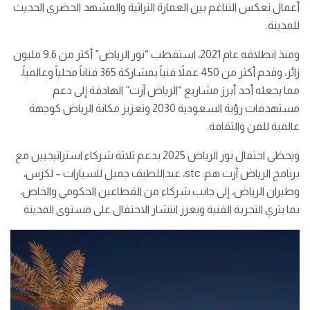
أعمال تعكس التناغم بين العمارة التراثية والمشهد الحضري الحديث
للمدينة.
ومنذ انطلاقه عام 2021، استقطب “نور الرياض” أكثر من 9.6 مليون
زائر، وقدم أكثر من 450 عملاً فنياً بمشاركة 365 فناناً محلياً وعالمياً،
مما يجعله أحد أبرز مشاريع “الرياض آرت” الهادفة إلى دعم
مستهدفات رؤية السعودية 2030 وتعزيز مكانة الرياض كوجهة
عالمية للفن والثقافة.
ويحظى احتفال نور الرياض 2025 بدعم ثلاثة شركاء استراتيجيين مع
برنامج الرياض آرت هم: stc، عبداللطيف جميل للسيارات – لكزس،
وطيران الرياض، إلى جانب شركاء من القطاعين الحكومي والخاص،
بما يثري التجربة الفنية ويعزز انتشار الاحتفال على مستوى المدينة