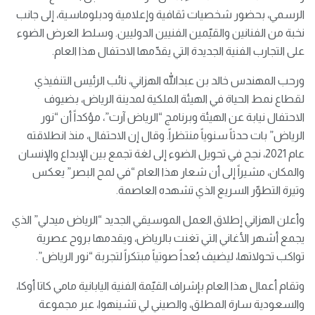
الرسمي، بحضور شخصيات ثقافية وإعلامية ودبلوماسية، إلى جانب
نخبة من الفنانين والقيّمين الفنيين الدوليين. وسلط العرض الضوء
على التجارب الفنية الجديدة التي يقدّمها الاحتفال هذا العام.
ورحب المهندس خالد بن عبدالله الهزاني، نائب الرئيس التنفيذي
لقطاع نمط الحياة في الهيئة الملكية لمدينة الرياض، بضيوف
الاحتفال نيابة عن الهيئة وبرنامج “الرياض آرت”، مؤكداً أن “نور
الرياض” بات حدثاً سنوياً منتظراً. وقال إن الاحتفال، منذ انطلاقته
عام 2021، نجح في تحويل الضوء إلى لغة تجمع بين الإبداع والإنسان
والمكان، مشيراً إلى أن شعار هذا العام “في لمح البصر” يعكس
وتيرة التطوّر السريع الذي تشهده العاصمة.
وأعلن الهزاني إطلاق العمل الموسيقي الجديد “الرياض ميدلي” الذي
يجمع أشهر الأغاني التي تغنت بالرياض، ويقدمها بروح عصرية
تواكب تحولاتها، ليضيف بُعداً صوتياً مبتكراً لتجربة “نور الرياض”.
وتقام أعمال هذا العام بإشراف القيّمة الفنية اليابانية مامي كاتا أوكا،
والسعودية سارة المطلق، والصيني لي تشينهوا، عبر مجموعة