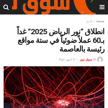
Home
الأخبار
انطلاق “نور الرياض 2025” غداً
بـ60 عملاً ضوئياً في ستة مواقع
رئيسة بالعاصمة
By
سوق نيوز
9 أشهر Ago