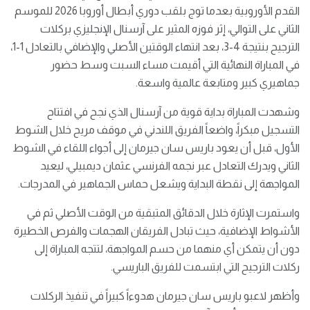
القدم الأوروبية بعدما توج بلقب دوري أبطال أوروبا 2026 للموسم
الثاني على التوالي، إثر فوزه المثير على آرسنال الإنجليزي بركلات
الترجيح بنتيجة 4-3، بعد انتهاء الوقتين الأصلي والإضافي بالتعادل 1-1،
في المباراة النهائية التي أقيمت مساء السبت وسط حضور
جماهيري كبير ومتابعة عالمية واسعة.
وشهدت المباراة بداية قوية من آرسنال الذي نجح في افتتاح
التسجيل مبكراً، واضعاً الفريق اللندني في موقف مريح خلال الشوط
الأول، قبل أن يعود باريس سان جيرمان إلى أجواء اللقاء في الشوط
الثاني ويدرك التعادل عبر نجمه الفرنسي عثمان ديمبيلي، ليعيد
المواجهة إلى نقطة البداية ويشعل حماس الجماهير في المدرجات.
واستمرت الإثارة خلال الدقائق المتبقية من الوقت الأصلي ثم في
الأشواط الإضافية، حيث تبادل الفريقان الهجمات والفرص الخطيرة
دون أن يتمكن أي منهما من حسم المواجهة، لتتجه المباراة إلى
ركلات الترجيح التي ابتسمت للفريق الباريسي.
وأظهر لاعبو باريس سان جيرمان هدوءاً كبيراً في تنفيذ الركلات