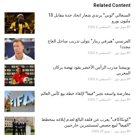
e
Related Content
g
o
السنغالي "لوبي" يرتدي شعار اتحاد جدة مقابل 13
r
مليون يورو
i
BY
سوق نيوز
أغسطس 5, 2026
e
s
الفرنسي “هيرفي رينار” يتولى تدريب ساحل العاج
:
مجددا
BY
سوق نيوز
أغسطس 4, 2026
بوبيشتا مدرب الرأس الأخضر يقود نهضة بركان
المغربي
BY
سوق نيوز
أغسطس 4, 2026
معارضة واسعه تجبر "فيفا" لإلغاء خطة بيع كأس العالم
BY
سوق نيوز
أغسطس 1, 2026
"كونكاكاف" يعرب عن قلقه البالغ لعدم إبلاغه بمخطط
"الفيفا" لبيع حصص لمستثمرين خارجيين
BY
سوق نيوز
يوليو 29, 2026