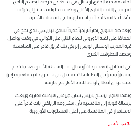
الحاسمة، فيما أخفق آرسنال في استغلال فرصه، ليحسم النادي
الفرنسي اللقب القاري الأغلى ويضيف بطولة جديدة إلى خزائنه،
مؤكداً مكانته كأحد أبرز أندية أوروبا في السنوات الأخيرة.
ويعد هذا التتويج إنجازاً تاريخياً جديداً للنادي الباريسي الذي نجح في
الحفاظ على لقبه الأوروبي للعام الثاني على التوالي، في وقت يواصل
فيه المدرب الإسباني لويس إنريكي بناء فريق قادر على المنافسة
وحصد البطولات الكبرى.
في المقابل، انتهت رحلة آرسنال عند المحطة الأخيرة بعدما قدم
مشواراً مميزاً في البطولة، لكنه فشل في تحقيق حلم جماهيره بإحراز
لقب دوري أبطال أوروبا للمرة الأولى في تاريخه.
وبهذا الإنجاز، يرسخ باريس سان جيرمان هيمنته القارية ويبعث
برسالة قوية إلى منافسيه بأن مشروعه الرياضي بات قادراً على
الاستمرار في المنافسة على أعلى المستويات الأوروبية
C
ملاعب الأعمال
a
t