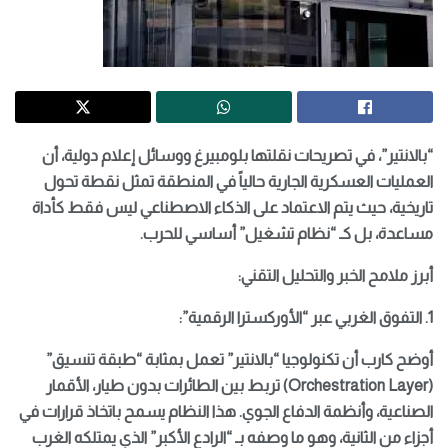
“بالانتير”، في تصريحات نقلتها بلومبيرغ ووسائل إعلام دولية، أن
العمليات العسكرية الجارية حالياً في المنطقة تمثل نقطة تحول
تاريخية، حيث يتم الاعتماد على الذكاء الاصطناعي ليس فقط كأداة
مساعدة، بل كـ “نظام تشغيل” أساسي للحرب.
أبرز ملامح الخبر والتحليل التقني:
1. التفوق الغربي عبر “الأوركسترا الرقمية”:
أوضح كارب أن تكنولوجيا “بالانتير” تعمل بمثابة “طبقة تنسيق”
(Orchestration Layer) تربط بين الطائرات بدون طيار، الأقمار
الصناعية، وأنظمة الدفاع الجوي. هذا النظام يسمح باتخاذ قرارات في
أجزاء من الثانية، وهو ما وصفه بـ “الرادع الأكبر” الذي يمتلكه الغرب