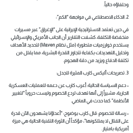
وحلفاؤه حالياً.
2. الذكاء الاصطناعي في مواجهة “الكم”:
في حين تعتمد الاستراتيجية الإيرانية على “الإغراق” عبر مسيرات
منخفضة التكلفة، كشفت التقارير أن الجانب الأمريكي والإسرائيلي
يستخدم خوارزميات متطورة (مثل نظام Maven) لتحديد الأهداف
وتحليل التهديدات بكفاءة تتجاوز القدرة البشرية، مما يقلل من
تكلفة الدفاع ويزيد من دقة الهجوم.
3. تصريحات أليكس كارب المثيرة للجدل:
• دعم السياسة الحالية: أعرب كارب عن دعمه للعمليات العسكرية
الجارية، مشيراً إلى أنها تهدف لردع الخصوم وليست حروباً “لتغيير
الأنظمة” كما حدث في الماضي.
• رسالة للخصوم: قال كارب بوضوح: “أعداؤنا يشهدون الآن قدرة
على القتال لا يمتلكونها”، مؤكداً أن الثورة التقنية الحالية هي ميزة
أمريكية بامتياز.