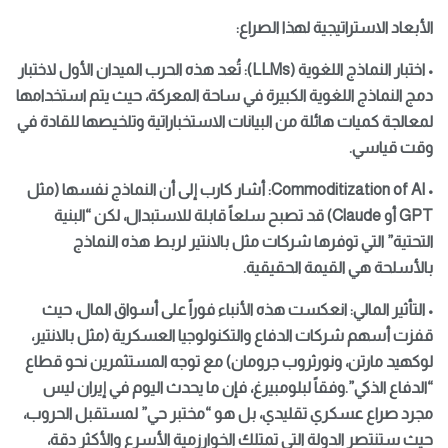
الأبعاد الاستراتيجية لهذا الصراع:
• اختبار النماذج اللغوية (LLMs): تُعد هذه الحرب الميدان الأول لاختبار
دمج النماذج اللغوية الكبيرة في ساحة المعركة، حيث يتم استخدامها
لمعالجة كميات هائلة من البيانات الاستخباراتية وتلخيصها للقادة في
وقت قياسي.
• Commoditization of AI: أشار كارب إلى أن النماذج نفسها (مثل
GPT أو Claude) قد تصبح سلعاً قابلة للاستبدال، لكن “البنية
التحتية” التي توفرها شركات مثل بالانتير لربط هذه النماذج
بالأسلحة هي القيمة الحقيقية.
• التأثير المالي: انعكست هذه الأنباء فوراً على أسواق المال، حيث
قفزت أسهم شركات الدفاع والتكنولوجيا العسكرية (مثل بالانتير،
لوكهيد مارتن، ونورثروب جرومان) مع توجه المستثمرين نحو قطاع
“الدفاع الذكي”.وفقاً لبلومبيرغ، فإن ما يحدث اليوم في إيران ليس
مجرد صراع عسكري تقليدي، بل هو “مختبر حي” لمستقبل الحروب،
حيث ستنتصر الدولة التي تمتلك الخوارزمية الأسرع والأكثر دقة،