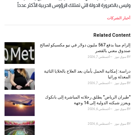
وليس بالضرورة الدولة التي تمتلك الرؤوس الحربية الأكثر عدداً
C
أخبار الشركات
a
t
e
Related Content
g
o
إلزام ميتا بدفع 567 مليون دولار في نيو مكسيكو لصالح
r
صندوق معني بالقصر
i
BY
سوق نيوز
أغسطس 7, 2026
e
s
دراسة: إمكانية الحمل بأمان بعد العلاج بالخلايا التائية
:
المعدلة وراثيا
BY
سوق نيوز
أغسطس 7, 2026
"طيران الرياض" يطلق رحلاته المباشرة إلى بانكوك
ويعزز شبكته الدولية إلى 14 وجهة
BY
سوق نيوز
أغسطس 6, 2026
BY
سوق نيوز
أغسطس 6, 2026