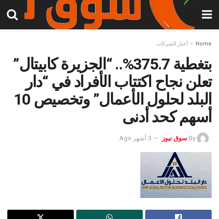
Home
أخبار الشركات
بتغطية 375.7%.. “الجزيرة كابيتال”
تعلن نجاح اكتتاب الأفراد في “دار
البلد لحلول الأعمال” وتخصيص 10
أسهم كحد أدنى
By
سوق نيوز
3 أشهر Ago