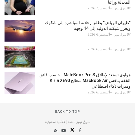
المعدلة وراثيا
BY
سوق نيوز
أغسطس 7, 2026
"طيران الرياض" يطلق رحلاته المباشرة إلى بانكوك
ويعزز شبكته الدولية إلى 14 وجهة
BY
سوق نيوز
أغسطس 6, 2026
BY
سوق نيوز
أغسطس 6, 2026
هواوي تستعد لإطلاق MateBook Pro S.. حاسب فائق
الخفة ينافس MacBook Air بمعالج Kirin XE90
وميزات ذكاء اصطناعي
BY
سوق نيوز
أغسطس 6, 2026
BACK TO TOP
سوق نيوز منصة إعلامية سعودية