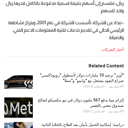
ريال، مقسم إلى أسهم بقيمة اسمية مدفوعة بالكامل قدرها ريال
واحد للسهم.
• نبذة عن الشركة: تأسست الشركة في عام 2001، ويتركز نشاطها
الرئيسي الحالي في تقديم خدمات تقنية المعلومات، الدعم الفني،
والصيانة
C
أخبار الشركات
a
t
e
Related Content
g
o
"أوبر" ترصد 10 مليارات دولار لأسطول "روبوتاكسي"
r
صراع النفوذ يشتعل مع "وايمو" و"تسلا"
i
BY
سوق نيوز
أغسطس 8, 2026
e
s
إلزام ميتا بدفع 567 مليون دولار في نيو مكسيكو لصالح
:
صندوق معني بالقصر
BY
سوق نيوز
أغسطس 7, 2026
دراسة: إمكانية الحمل بأمان بعد العلاج بالخلايا التائية