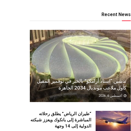
Recent News
تدشين “استاد أرامكو” بالخبر في نوفمبر المقبل
كأول ملاعب مونديال 2034 الجاهزة
أغسطس 6, 2026
“طيران الرياض” يطلق رحلاته
المباشرة إلى بانكوك ويعزز شبكته
الدولية إلى 14 وجهة