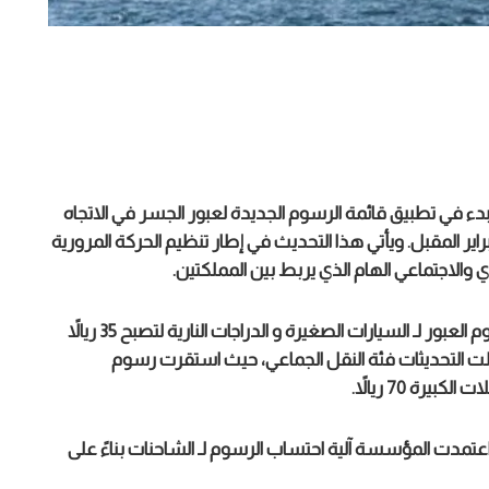
 في تطبيق قائمة الرسوم الجديدة لعبور الجسر في الاتجاه
د، وذلك اعتباراً من يوم الأربعاء الموافق 18 فبراير المقبل. ويأتي هذا التحديث في إطار تنظيم الحركة المرورية
والاجتماعي الهام الذي يربط بين المملكتين.
ووفقاً للأسعار الرسمية الجديدة، فقد تقرر توحيد رسوم العبور لـ السيارات الصغيرة و الدراجات النارية لتصبح 35 ريالاً
ا شملت التحديثات فئة النقل الجماعي، حيث استقرت رسوم
عتمدت المؤسسة آلية احتساب الرسوم لـ الشاحنات بناءً على