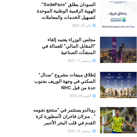
السودان يطلق “SudaPass”:
الهوية الرقمية الوطنية الموحدة
لتسهيل الخدمات والمعاملات
يناير 24, 2026
مجلس الوزراء يعتمد إلغاء
“المقابل المالي” للعمالة في
المنشآت الصناعية
ديسمبر 17, 2025
إطلاق مبيعات مشروع “سدال”
السكني في وجهة الوريف بجنوب
جدة من قبل NHC
أكتوبر 23, 2025
رونالدو يستثمر في “منتجع نجومه
“.. منزلان فاخران لأسطورة كرة
القدم في قلب البحر الأحمر
ديسمبر 19, 2025