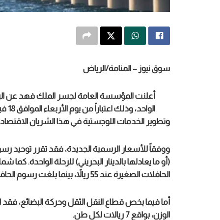
سوق نيوز – المنامة/الرياض
أعلنت المؤسسة العامة لجسر الملك فهد عن البدء
الواح
وتطوير الخدمات اللوجستية في هذا الشريان الاقتصادي 
(أو ما يعادلها بالدينار البحريني) للرحلة الواحدة. كم
الحافلات الصغيرة عند 55 ريالاً، بينما بلغت رسوم الحافلات الكبيرة 70 ريالاً.
أما فيما يخص قطاع النقل الثقل وحركة البضائع، فقد ا
الوزن، بواقع 7 ريالات لكل طن.