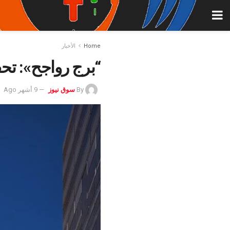
Home
الأخبار
“برج رواجح»: تحفه معمارية بارت
By
سوق نيوز
9 أشهر Ago