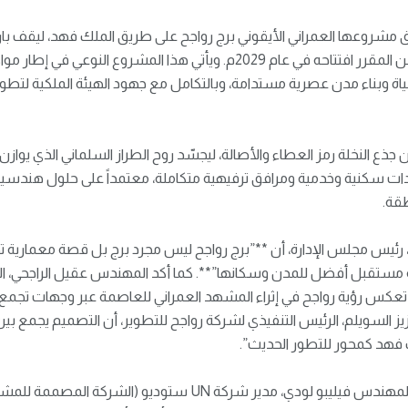
المعالم الحديثة في العاصمة، ومن المقرر افتتاحه في عام 2029م. ويأتي هذا المشر
عزيز جودة الحياة وبناء مدن عصرية مستدامة، وبالتكامل مع جهود الهيئة الملكية ل
ذع النخلة رمز العطاء والأصالة، ليجسّد روح الطراز السلماني الذي يوازن
حدات سكنية وخدمية ومرافق ترفيهية متكاملة، معتمداً على حلول هندسي
طقة.
، رئيس مجلس الإدارة، أن **”برج رواجح ليس مجرد برج بل قصة معمارية ت
 مستقبل أفضل للمدن وسكانها”**. كما أكد المهندس عقيل الراجحي، ال
كس رؤية رواجح في إثراء المشهد العمراني للعاصمة عبر وجهات تجمع بي
يز السويلم، الرئيس التنفيذي لشركة رواجح للتطوير، أن التصميم يجمع بين
 فهد كمحور للتطور الحديث”.
وفي تعليق على التصميم، أشار المهندس فيليبو لودي، مدير شركة UN 