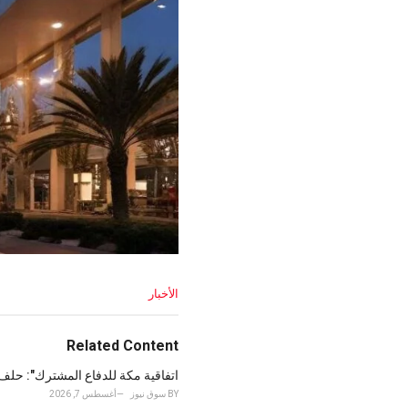
C
الأخبار
a
t
e
Related Content
g
o
اتفاقية مكة للدفاع المشترك": حلف ث
r
BY
سوق نيوز
أغسطس 7, 2026
i