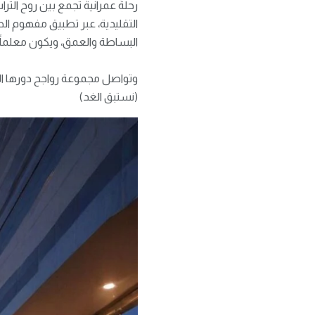
رحلةً عمرانيةً تجمع بين روح ال
التقليدية، عبر تطبيق مفهوم الطر
البساطة والعمق، ويكون معلماً ث
وتواصل مجموعة رواجح دورها ا
(نستبق الغد)