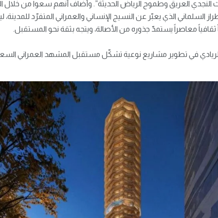
تراث النجدي العريق وطموح الرياض الحديثة”. وأضاف أنهم سعوا من خلال الت
از السلماني الذي يعبّر عن النسيج الإنساني والعمراني المتفرّد للمدينة، ل
قافياً معاصراً يستمدّ جذوره من الأصالة، ويتجه بثقة نحو المستقبل.
لريادي في تطوير مشاريع نوعية تشكّل مستقبل المشهد العمراني السع