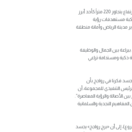
أعلنت مجموعة رواجح عن إطلاق مشروعها العمراني الأيقوني برج رواجح على طريق الملك فهد، ليقف بارتفاع يتجاوز 220 متراً كأحد أبرز
وع النوعي في إطار مواكبة مستهدفات رؤية
تطوير مدينة الرياض وأمانة منطقة
 ببراعة بين الجمال والوظيفة
ة ذكية ومستدامة تراعي
جسد فكرنا في رواجح بأن
رئيس التنفيذي للمجموعة، أن
ن الأصالة والرؤية المعاصرة”.
 المفاهيم النجدية والسلمانية
ستوديو (الشركة المصممة للمشروع)، إلى أن «برج رواجح» يجسد