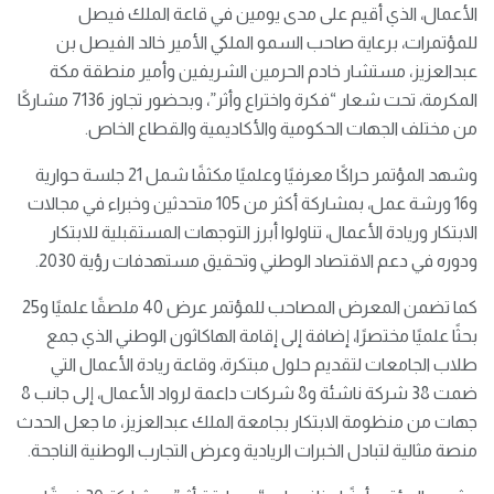
الأعمال، الذي أقيم على مدى يومين في قاعة الملك فيصل
للمؤتمرات، برعاية صاحب السمو الملكي الأمير خالد الفيصل بن
عبدالعزيز، مستشار خادم الحرمين الشريفين وأمير منطقة مكة
المكرمة، تحت شعار “فكرة واختراع وأثر”، وبحضور تجاوز 7136 مشاركًا
من مختلف الجهات الحكومية والأكاديمية والقطاع الخاص.
وشهد المؤتمر حراكًا معرفيًا وعلميًا مكثفًا شمل 21 جلسة حوارية
و16 ورشة عمل، بمشاركة أكثر من 105 متحدثين وخبراء في مجالات
الابتكار وريادة الأعمال، تناولوا أبرز التوجهات المستقبلية للابتكار
ودوره في دعم الاقتصاد الوطني وتحقيق مستهدفات رؤية 2030.
كما تضمن المعرض المصاحب للمؤتمر عرض 40 ملصقًا علميًا و25
بحثًا علميًا مختصرًا، إضافة إلى إقامة الهاكاثون الوطني الذي جمع
طلاب الجامعات لتقديم حلول مبتكرة، وقاعة ريادة الأعمال التي
ضمت 38 شركة ناشئة و8 شركات داعمة لرواد الأعمال، إلى جانب 8
جهات من منظومة الابتكار بجامعة الملك عبدالعزيز، ما جعل الحدث
منصة مثالية لتبادل الخبرات الريادية وعرض التجارب الوطنية الناجحة.