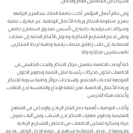
الشركاء من القطاعين العام والخاص.
وفي ختام أعمال المؤتمر، أكدت جامعة الملك عبدالعزيز التزامها
بتعزيز منظومة الابتكار وريادة الأعمال الوطنية، عبر مبادرات عملية
وشراكات استراتيجية، داعية إلى تأسيس صندوق استثماري جامعي
وطني لدعم المشاريع الابتكارية وتحويل الأفكار البحثية إلى منتجات
اقتصادية، إلى جانب إطلاق منصات رقمية وطنية لربط المبتكرين
بالمستثمرين محليًا ودوليًا.
كما أوصت الجامعة بتفعيل مراكز الابتكار والبحث التطبيقي في
الجامعات لتكون محركات رئيسية لنقل التقنية وتطوير الحلول
الموجهة لتحديات المجتمع، واستحداث جوائز وطنية سنوية للابتكار
وريادة الأعمال الجامعية، تعزز ثقافة الإبداع والتنافسية لدى الطلاب
وأعضاء هيئة التدريس.
وأكدت التوصيات أهمية دمج الفكر الريادي والإبداعي في المناهج
التعليمية وتطوير مهارات الابتكار لدى الشباب، وتبني آليات تمويل
مرنة ومبتكرة لتمكين الجامعات من احتضان المشاريع الريادية
وتحويلها إلى فرص اقتصادية تساهم في تنويع الدخل الوطني ودعم