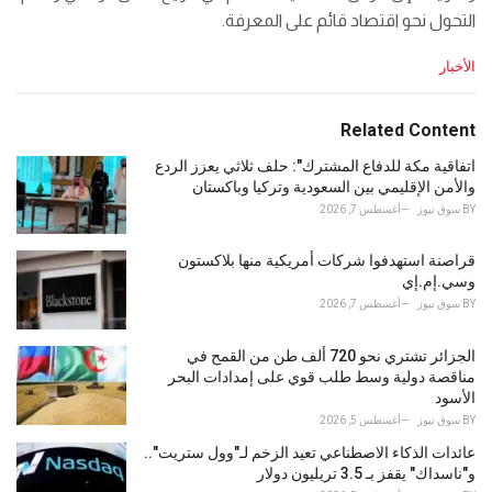
التحول نحو اقتصاد قائم على المعرفة.
C
الأخبار
a
t
e
Related Content
g
o
اتفاقية مكة للدفاع المشترك": حلف ثلاثي يعزز الردع
r
والأمن الإقليمي بين السعودية وتركيا وباكستان
i
BY
سوق نيوز
أغسطس 7, 2026
e
s
قراصنة استهدفوا شركات أمريكية منها بلاكستون
:
وسي.إم.إي
BY
سوق نيوز
أغسطس 7, 2026
الجزائر تشتري نحو 720 ألف طن من القمح في
مناقصة دولية وسط طلب قوي على إمدادات البحر
الأسود
BY
سوق نيوز
أغسطس 5, 2026
عائدات الذكاء الاصطناعي تعيد الزخم لـ"وول ستريت"..
و"ناسداك" يقفز بـ 3.5 تريليون دولار