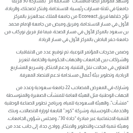
وشهد المؤتمر أيضًا منافسات “مسابقة أثر” بمشاركة 30 فريقًا
جامعيًا في ثلاثة مسارات رئيسية: الاستدامة، وابتكر لصحتك، والريادة،
توّج خلالها فريق Ecoreact من جامعة الملك عبدالعزيز بالمركز
الأول في مسار الاستدامة، وفريق وميض من جامعة الإمام محمد
بن سعود بالمركز الأول في مسار الصحة، فيما فاز فريق نوركاب من
جامعة حفر الباطن بالمركز الأول في مسار الريادة.
وضمن مخرجات المؤتمر النوعية، تم توقيع عدد من الاتفاقيات
والشراكات بين الجامعات والجهات الحكومية والخاصة، لتعزيز
التعاون في مجالات نقل التقنية، ودعم الابتكار، وتسريع المشاريع
الريادية، وتطوير بيئة أعمال مستدامة تدعم اقتصاد المعرفة.
وشارك في المعرض المصاحب 22 جامعة سعودية وعدد من
الجهات الوطنية مثل الهيئة العامة للمنشآت الصغيرة والمتوسطة
“منشآت”، والهيئة السعودية للمياه، وبرنامج تطوير الصناعة الوطنية
والخدمات اللوجستية، وشركة “كود” التابعة لوزارة الاتصالات، وبنك
التنمية الاجتماعية عبر مبادرة “جادة 30”، ومجلس شؤون الجامعات،
وهيئة تنمية البحث والتطوير والابتكار، ووادي جدة، إلى جانب عدد من