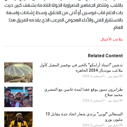
باللقب. وتنتظر الجماهير النصراوية الجولة القادمة بشغف كبير، حيث
بات الحلم قاب قوسين أو أدنى من التحقق، وسط إشادات واسعة
بالاستقرار الفني والأداء الهجومي المرعب الذي يقدمه الفريق هذا
العام.
C
ملاعب الأعمال
a
t
e
Related Content
g
o
تدشين "استاد أرامكو" بالخبر في نوفمبر المقبل كأول
r
ملاعب مونديال 2034 الجاهزة
i
BY
سوق نيوز
أغسطس 6, 2026
e
s
طرابزون سبور يوقع عقدا لمدة عامين مع المصري
:
محمد صلاح
BY
سوق نيوز
أغسطس 6, 2026
السنغالي "لوبي" يرتدي شعار اتحاد جدة مقابل 13
مليون يورو
BY
سوق نيوز
أغسطس 5, 2026