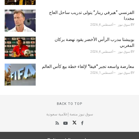
الفرنسي “هيرفي رينار” يتولى تدريب ساحل العاج
مجددا
BY
سوق نيوز
أغسطس 4, 2026
بوبيشتا مدرب الرأس الأخضر يقود نهضة بركان
المغربي
BY
سوق نيوز
أغسطس 4, 2026
معارضة واسعه تجبر "فيفا" لإلغاء خطة بيع كأس العالم
BY
سوق نيوز
أغسطس 1, 2026
BACK TO TOP
سوق نيوز منصة إعلامية سعودية