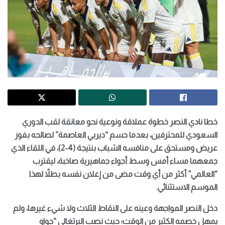
خطا نادي النصر خطوة عملاقة ونوعية نحو معانقة لقب الدوري
السعودي للمحترفين، بعدما حسم “ديربي العاصمة” لصالحه بفوز
عريض ومستحق على منافسه الشباب بنتيجة (4-2)، في اللقاء الذي
جمعهما مساء أمس وسط أجواء جماهيرية صاخبة، ليقترب
“العالمي” أكثر من أي وقت مضى من إعلان نفسه بطلاً لهذا
الموسم الاستثنائي.
دخل النصر المواجهة وعينه على النقاط الثلاث ولا شيء غيرها، ولم
يمهل خصمه الكثير من الوقت؛ حيث نصب البرتغالي “جواو