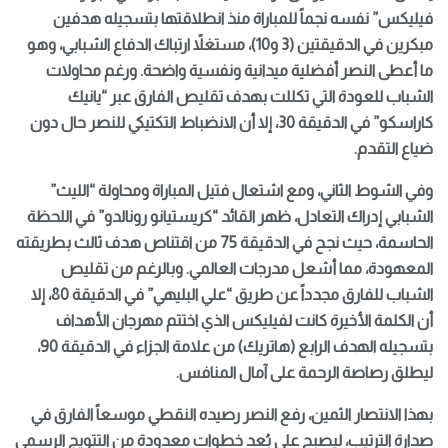
فيليكس” نفسه نجماً للمباراة منذ انطلاقتها بتسجيله هدفين
مبكرين في الدقيقتين (3 و10)، مستغلاً ارتباك الدفاع الشبابي، وهو
ما أعطى النصر أفضلية ميدانية ونفسية واضحة. ورغم محاولات
الشباب للعودة التي تكللت بهدف تقليص الفارق عبر “يانيك
كاراسكو” في الدقيقة 30، إلا أن الانضباط التكتيكي للنصر حال دون
ضياع التقدم.
وفي الشوط الثاني، ومع اشتعال فتيل المباراة ومحاولة “الليث”
الشبابي إدراك التعادل، ظهر القائد “كريستيانو رونالدو” في اللحظة
الحاسمة، حيث نجح في الدقيقة 75 من اقتناص هدف ثالث بطريقته
المعهودة، مما أشعل مدرجات العالمي. وبالرغم من تقليص
الشباب للفارق مجدداً عن طريق “علي البليهي” في الدقيقة 80، إلا
أن الكلمة الأخيرة كانت لفيليكس الذي اختتم مهرجان الأهداف
بتسجيله الهدف الرابع (هاتريك) من علامة الجزاء في الدقيقة 90،
ليطلق رصاصة الرحمة على آمال المنافس.
بهذا الانتصار الثمين، رفع النصر رصيده النقطي موسعاً الفارق في
صدارة الترتيب، ليصبح على بُعد خطوات معدودة من التتويج الرسمي