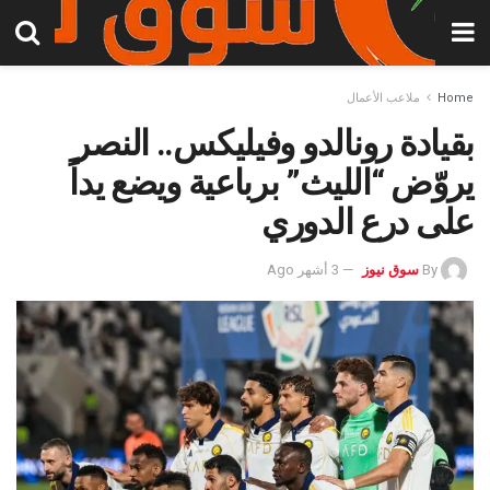
Home
ملاعب الأعمال
بقيادة رونالدو وفيليكس.. النصر
يروّض “الليث” برباعية ويضع يداً
على درع الدوري
By
سوق نيوز
3 أشهر Ago