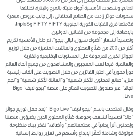
العالم. وشهدت الأمسية أجواء مليئة بالمرح والإثارة، تخللتها
سحوبات جوائز زادت من الطابع الاحتفالي ، إلى جانب عروض مبهرة
قدّمتها فرق الفتيات الكورية الجنوبية FIFTY FIFTY وtripleS،
بالإضافة إلى مجموعة من الفنانين الدوليين.
وتجسيداً لشعار “أضواء سيول، ليالي بيجو”، تم خلال الأمسية تكريم
أكثر من 200 من صُنّاع المحتوى والعائلات المتميزة من خلال توزيع
الجوائز الكبرى المرموقة على المستويات الإقليمية والقارية
والعالمية. فيما لعب المعجبون والمشاهدون من جميع أنحاء العالم
دوراً محورياً في اختيار الفائزين من خلال التصويت على ألقاب رئيسية
مثل: “صانع المحتوى الأكثر شعبية” و”العائلة الأكثر شعبية” و”نجم
الجالا”، عبر صندوق التصويت المتاح على منصة “بيجو لايف” Bigo
Live.
وقال المتحدث باسم “بيجو لايف” Bigo Live، “يُعد حفل توزيع جوائز
“جالا” تجسيداً لشغف وموهبة صُنّاع المحتوى الذين يضيؤون منصتنا
ويُحدثون أثراً إيجابياً في مجتمعاتهم.” وأضاف:” نفخر ببناء منظومة
موثوقة وشاملة تُحفّز الإبداع وتُسهم في تعزيز روابط إنسانية