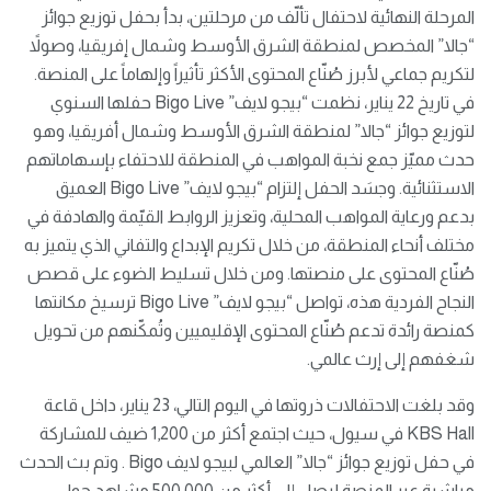
المرحلة النهائية لاحتفال تألّف من مرحلتين، بدأ بحفل توزيع جوائز
“جالا” المخصص لمنطقة الشرق الأوسط وشمال إفريقيا، وصولاً
لتكريم جماعي لأبرز صُنّاع المحتوى الأكثر تأثيراً وإلهاماً على المنصة.
في تاريخ 22 يناير، نظمت “بيجو لايف” Bigo Live حفلها السنوي
لتوزيع جوائز “جالا” لمنطقة الشرق الأوسط وشمال أفريقيا، وهو
حدث مميّز جمع نخبة المواهب في المنطقة للاحتفاء بإسهاماتهم
الاستثنائية. وجسَد الحفل إلتزام “بيجو لايف” Bigo Live العميق
بدعم ورعاية المواهب المحلية، وتعزيز الروابط القيّمة والهادفة في
مختلف أنحاء المنطقة، من خلال تكريم الإبداع والتفاني الذي يتميز به
صُنّاع المحتوى على منصتها. ومن خلال تسليط الضوء على قصص
النجاح الفردية هذه، تواصل “بيجو لايف” Bigo Live ترسيخ مكانتها
كمنصة رائدة تدعم صُنّاع المحتوى الإقليميين وتُمكّنهم من تحويل
شغفهم إلى إرث عالمي.
وقد بلغت الاحتفالات ذروتها في اليوم التالي، 23 يناير، داخل قاعة
KBS Hall في سيول، حيث اجتمع أكثر من 1,200 ضيف للمشاركة
في حفل توزيع جوائز “جالا” العالمي لبيجو لايف Bigo . وتم بث الحدث
مباشرة عبر المنصة ليصل إلى أكثر من 500,000 مشاهد حول