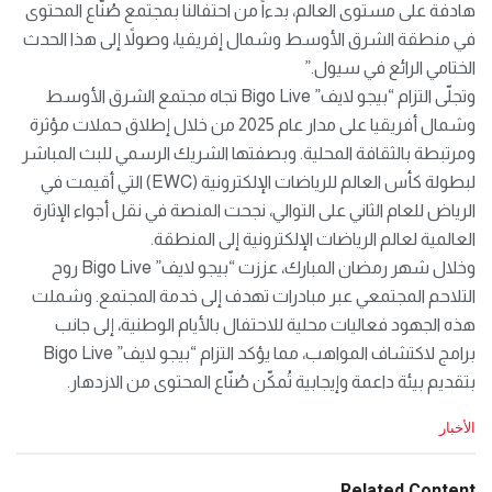
هادفة على مستوى العالم، بدءاً من احتفالنا بمجتمع صُنّاع المحتوى
في منطقة الشرق الأوسط وشمال إفريقيا، وصولاً إلى هذا الحدث
الختامي الرائع في سيول.”
وتجلّى التزام “بيجو لايف” Bigo Live تجاه مجتمع الشرق الأوسط
وشمال أفريقيا على مدار عام 2025 من خلال إطلاق حملات مؤثرة
ومرتبطة بالثقافة المحلية. وبصفتها الشريك الرسمي للبث المباشر
لبطولة كأس العالم للرياضات الإلكترونية (EWC) التي أقيمت في
الرياض للعام الثاني على التوالي، نجحت المنصة في نقل أجواء الإثارة
العالمية لعالم الرياضات الإلكترونية إلى المنطقة.
وخلال شهر رمضان المبارك، عززت “بيجو لايف” Bigo Live روح
التلاحم المجتمعي عبر مبادرات تهدف إلى خدمة المجتمع. وشملت
هذه الجهود فعاليات محلية للاحتفال بالأيام الوطنية، إلى جانب
برامج لاكتشاف المواهب، مما يؤكد التزام “بيجو لايف” Bigo Live
بتقديم بيئة داعمة وإيجابية تُمكّن صُنّاع المحتوى من الازدهار.
C
الأخبار
a
t
e
Related Content