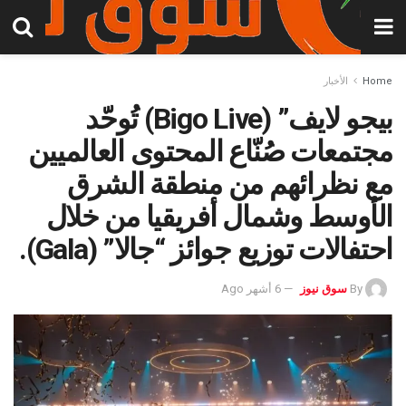
Home
الأخبار
بيجو لايف” (Bigo Live) تُوحّد
مجتمعات صُنّاع المحتوى العالميين
مع نظرائهم من منطقة الشرق
الأوسط وشمال أفريقيا من خلال
احتفالات توزيع جوائز “جالا” (Gala).
By
سوق نيوز
6 أشهر Ago