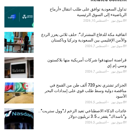
g
o
تداول السعودية توافق على طلب انتقال «أرماح
r
الرياضية» إلى السوق الرئيسية
i
BY
سوق نيوز
أغسطس 10, 2026
e
s
اتفاقية مكة للدفاع المشترك": حلف ثلاثي يعزز الردع
:
والأمن الإقليمي بين السعودية وتركيا وباكستان
BY
سوق نيوز
أغسطس 7, 2026
قراصنة استهدفوا شركات أمريكية منها بلاكستون
وسي.إم.إي
BY
سوق نيوز
أغسطس 7, 2026
الجزائر تشتري نحو 720 ألف طن من القمح في
مناقصة دولية وسط طلب قوي على إمدادات البحر
الأسود
BY
سوق نيوز
أغسطس 5, 2026
عائدات الذكاء الاصطناعي تعيد الزخم لـ"وول ستريت"..
و"ناسداك" يقفز بـ 3.5 تريليون دولار
BY
سوق نيوز
أغسطس 5, 2026