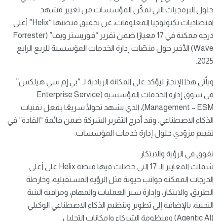
حلول البرمجيات التي تمكّن المؤسسات من تغيير مشهد
اقتصاديات تكنولوجيا المعلومات، عن تحقيق منصتها “Helix” أعلى
درجة ممكنة في 17 معيارًا ضمن تقرير “فوريستر ويف” (Forrester
Wave) الأخير حول منصّات إدارة الخدمات المؤسسية للربع الرابع
2025.
ويأتي هذا الإنجاز ليؤكد على المكانة الريادية لـ “بي إم سي هيلكس”
في سوق إدارة الخدمات المؤسسية (Enterprise Service
Management – ESM)، الذي يشهد تحولًا سريعًا بفعل تقنيات
الذكاء الاصطناعي. وقد أدرج التقرير الشركة ضمن قائمة “القادة” في
تقييم مزوّدي حلول إدارة خدمات المؤسسات.
تفوق في الرؤية والابتكار
شملت المعايير الـ 17 التي حصلت فيها منصة Helix على أعلى
الدرجات الممكنة جوانب حيوية مثل الرؤية المستقبلية، وخارطة
الطريق، والابتكار، وإدارة سير العمليات والمهام، ومراقبة البنية
التحتية، بالإضافة إلى تطوير وتنظيم الذكاء الاصطناعي الوكيلي
(Agentic AI) ومنظومة الشركاء وإمكانات التحليل.