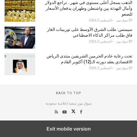
الذهب يسجل أعلى مستوى في شهر.. تراجع الدولار
وآمال التهدئة بين واشنطن وطهران يدفعان الأسعار
للصعو
BY
سوق نيوز
أغسطس 5, 2026
سيمنس: طلب الشرق الأوسط على توربينات الغاز
فاق طلب مراكز الذكاء الاصطناعي
BY
سوق نيوز
أغسطس 5, 2026
تحت رعاية خادم الحرمين الشريفين منتدى الرياض
الاقتصادي يعقد دورته الـ(12) أكتوبر القادم
BY
سوق نيوز
أغسطس 5, 2026
BACK TO TOP
سوق نيوز منصة إعلامية سعودية
Exit mobile version