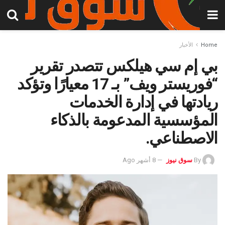
Home
الأخبار
بي إم سي هيلكس تتصدر تقرير
“فوريستر ويف” بـ 17 معيارًا وتؤكد
ريادتها في إدارة الخدمات
المؤسسية المدعومة بالذكاء
الاصطناعي.
By
سوق نيوز
8 أشهر Ago