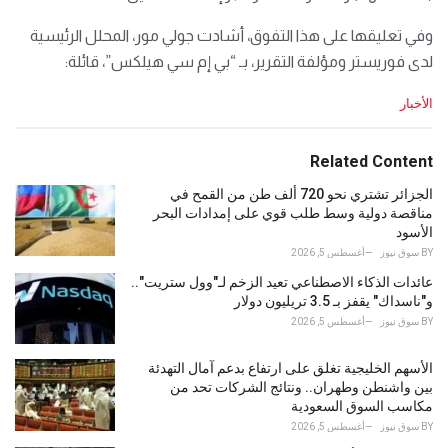
وفي تعليقها على هذا التفوق، أشادت جولي مور، المحلل الرئيسية
لدى فوريستر ومؤلفة التقرير، بـ “بي إم سي هيلكس”، قائلة:
C
الأخبار
a
t
e
Related Content
g
o
الجزائر تشتري نحو 720 ألف طن من القمح في
r
مناقصة دولية وسط طلب قوي على إمدادات البحر
i
الأسود
e
BY
سوق نيوز
أغسطس 5, 2026
s
عائدات الذكاء الاصطناعي تعيد الزخم لـ"وول ستريت"..
:
و"ناسداك" يقفز بـ 3.5 تريليون دولار
BY
سوق نيوز
أغسطس 5, 2026
الأسهم الخليجية تغلق على ارتفاع بدعم آمال التهدئة
بين واشنطن وطهران.. ونتائج الشركات تحد من
مكاسب السوق السعودية
BY
سوق نيوز
أغسطس 5, 2026