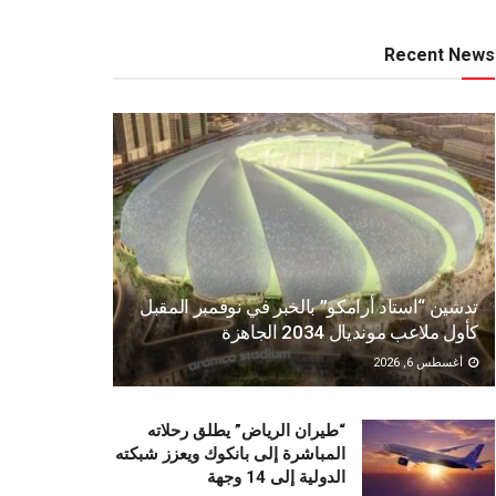
Recent News
تدشين “استاد أرامكو” بالخبر في نوفمبر المقبل
كأول ملاعب مونديال 2034 الجاهزة
أغسطس 6, 2026
“طيران الرياض” يطلق رحلاته
المباشرة إلى بانكوك ويعزز شبكته
الدولية إلى 14 وجهة