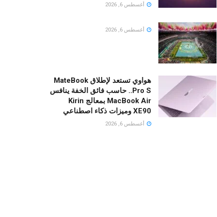
أغسطس 6, 2026
أغسطس 6, 2026
هواوي تستعد لإطلاق MateBook
Pro S.. حاسب فائق الخفة ينافس
MacBook Air بمعالج Kirin
XE90 وميزات ذكاء اصطناعي
أغسطس 6, 2026