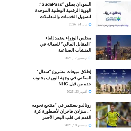
السودان يطلق “SudaPass”:
الهوية الرقمية الوطنية الموحدة
لتسهيل الخدمات والمعاملات
يناير 24, 2026
مجلس الوزراء يعتمد إلغاء
“المقابل المالي” للعمالة في
المنشآت الصناعية
ديسمبر 17, 2025
إطلاق مبيعات مشروع “سدال”
السكني في وجهة الوريف بجنوب
جدة من قبل NHC
أكتوبر 23, 2025
رونالدو يستثمر في “منتجع نجومه
“.. منزلان فاخران لأسطورة كرة
القدم في قلب البحر الأحمر
ديسمبر 19, 2025