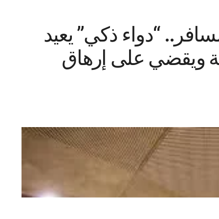
افر.. “دواء ذكي” يعيد
ة ويقضي على إرهاق