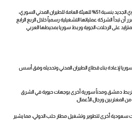
وبحسب البيان الرسمي، ستتوزع ملكية الناقل الجوي الجديد بنسبة 51% للهيئة العامة للطيران المدني السوري،
أن تبدأ الشركة عملياتها التشغيلية رسمياً خلال الربع الرابع
طلب المتزايد على الرحلات الجوية وربط سوريا بمحيطها العربي
ة سوريا لإعادة بناء قطاع الطيران المدني وتحديثه وفق أسس
ات تربط دمشق ومدناً سورية أخرى بوجهات حيوية في الشرق
من المغتربين ورجال الأعمال.
اقيات سعودية أخرى لتطوير وتشغيل مطار حلب الدولي، مما يشير